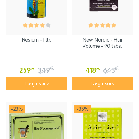
Resium - 1 ltr.
New Nordic - Hair
Volume - 90 tabs.
259
349
418
643
95
95
95
00
Læg i kurv
Læg i kurv
-23
%
-35
%