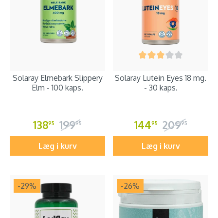
Solaray Elmebark Slippery
Solaray Lutein Eyes 18 mg.
Elm - 100 kaps.
- 30 kaps.
138
199
144
209
95
95
95
95
Læg i kurv
Læg i kurv
-29
%
-26
%