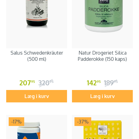
Salus Schwedenkräuter
Natur Drogeriet Silica
(500 ml)
Padderokke (150 kaps)
207
320
142
189
95
95
95
95
Læg i kurv
Læg i kurv
-17
%
-37
%