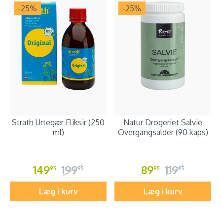
-25
%
-25
%
Strath Urtegær Eliksir (250
Natur Drogeriet Salvie
ml)
Overgangsalder (90 kaps)
149
199
89
119
95
95
95
95
Læg i kurv
Læg i kurv