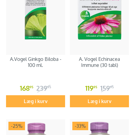
A.Vogel Ginkgo Biloba -
A. Vogel Echinacea
100 ml.
Immune (30 tabl)
168
239
119
159
95
95
95
95
Læg i kurv
Læg i kurv
-25
%
-33
%