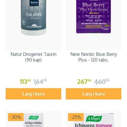
Natur Drogeriet Taurin
New Nordic Blue Berry
(90 kap)
Plus - 120 tabs.
113
164
267
460
95
95
95
00
Læg i kurv
Læg i kurv
-30
%
-25
%