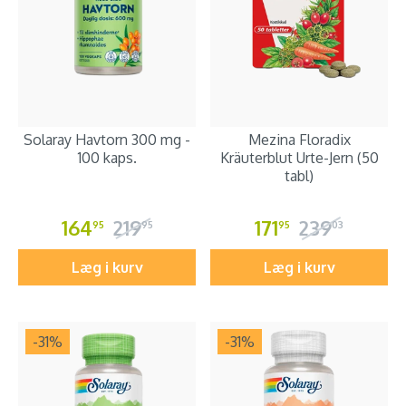
Solaray Havtorn 300 mg -
Mezina Floradix
100 kaps.
Kräuterblut Urte-Jern (50
tabl)
164
219
171
239
95
95
95
03
Læg i kurv
Læg i kurv
-31
%
-31
%