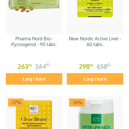
Pharma Nord Bio-
New Nordic Active Liver -
Pycnogenol - 90 tabs.
60 tabs.
263
344
298
458
95
95
95
00
Læg i kurv
Læg i kurv
-37
%
-30
%