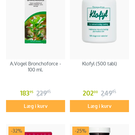
A.Vogel Bronchoforce -
Klofyl (500 tabl)
100 ml.
183
229
202
249
95
95
00
95
Læg i kurv
Læg i kurv
-32
%
-25
%