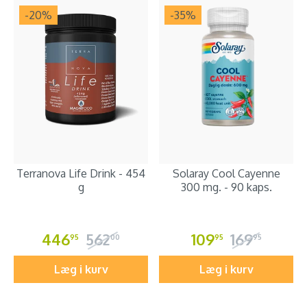
-20
%
-35
%
Terranova Life Drink - 454
Solaray Cool Cayenne
g
300 mg. - 90 kaps.
446
562
109
169
95
00
95
95
Læg i kurv
Læg i kurv