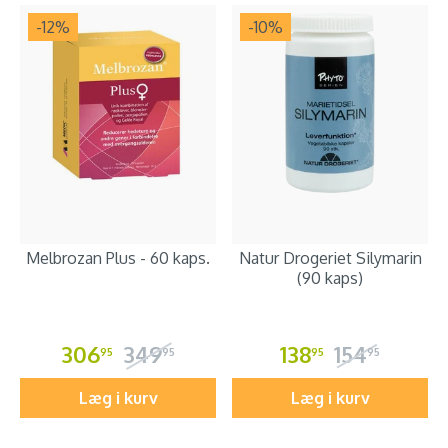
-12
%
-10
%
Melbrozan Plus - 60 kaps.
Natur Drogeriet Silymarin
(90 kaps)
306
349
138
154
95
95
95
95
Læg i kurv
Læg i kurv