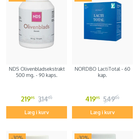
NDS Olivenbladsekstrakt
NORDBO LactiTotal - 60
500 mg. - 90 kaps.
kap.
219
314
419
549
95
00
95
00
Læg i kurv
Læg i kurv
-30
%
-30
%