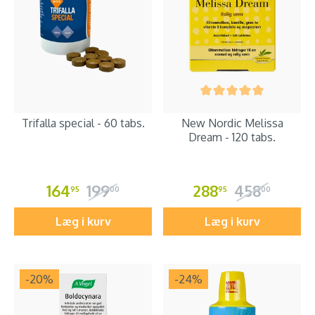
Trifalla special - 60 tabs.
New Nordic Melissa
Dream - 120 tabs.
164
199
288
458
95
00
95
00
Læg i kurv
Læg i kurv
-20
%
-24
%