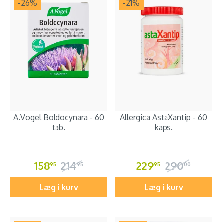
-26
%
-21
%
A.Vogel Boldocynara - 60
Allergica AstaXantip - 60
tab.
kaps.
158
214
229
290
95
95
95
00
Læg i kurv
Læg i kurv