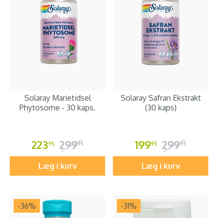
Solaray Marietidsel
Solaray Safran Ekstrakt
Phytosome - 30 kaps.
(30 kaps)
223
299
199
299
95
95
95
95
Læg i kurv
Læg i kurv
-36
%
-31
%