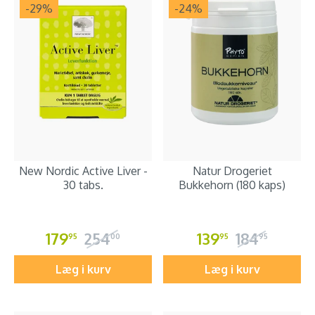
-29
%
-24
%
New Nordic Active Liver -
Natur Drogeriet
30 tabs.
Bukkehorn (180 kaps)
179
254
139
184
95
00
95
95
Læg i kurv
Læg i kurv