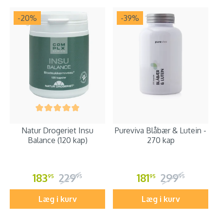
-20
%
-39
%
Natur Drogeriet Insu
Pureviva Blåbær & Lutein -
Balance (120 kap)
270 kap
183
229
181
299
95
95
95
95
Læg i kurv
Læg i kurv