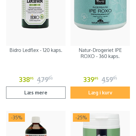
Bidro Ledflex - 120 kaps.
Natur-Drogeriet IPE
ROXO - 360 kaps.
338
479
339
459
95
00
95
95
Læs mere
Læg i kurv
-35
%
-25
%