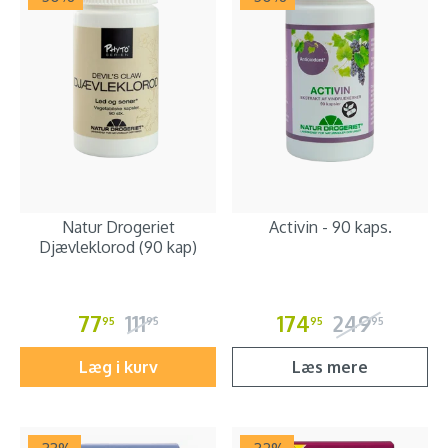
Natur Drogeriet
Activin - 90 kaps.
Djævleklorod (90 kap)
77
111
174
249
95
95
95
95
Læg i kurv
Læs mere