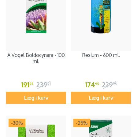
A.Vogel Boldocynara - 100
Resium - 600 ml.
ml.
191
239
174
229
95
95
95
95
Læg i kurv
Læg i kurv
-30
%
-25
%