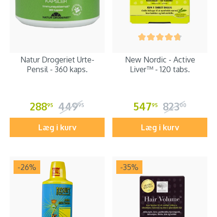
Natur Drogeriet Urte-
New Nordic - Active
Pensil - 360 kaps.
Liver™ - 120 tabs.
288
449
547
823
95
95
95
00
Læg i kurv
Læg i kurv
-26
%
-35
%