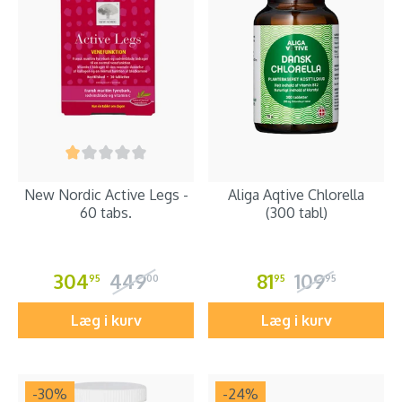
New Nordic Active Legs -
Aliga Aqtive Chlorella
60 tabs.
(300 tabl)
304
449
81
109
95
00
95
95
Læg i kurv
Læg i kurv
-30
%
-24
%