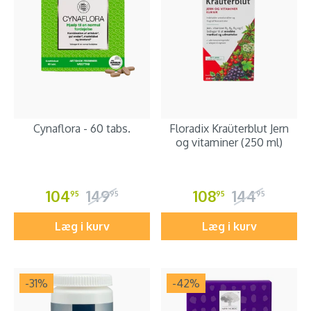
Cynaflora - 60 tabs.
Floradix Kraüterblut Jern
og vitaminer (250 ml)
104
149
108
144
95
95
95
95
Læg i kurv
Læg i kurv
-31
%
-42
%