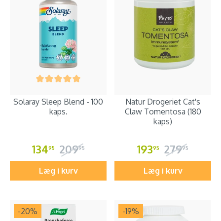
Solaray Sleep Blend - 100
Natur Drogeriet Cat's
kaps.
Claw Tomentosa (180
kaps)
134
209
193
279
95
95
95
95
Læg i kurv
Læg i kurv
-20
%
-19
%