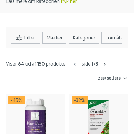
Læs mere om kategorien
tryk her.
Filter
Mærker
Kategorier
Formål og b
Viser
64
ud af
150
produkter
side
1/3
Bestsellers
-45
%
-32
%