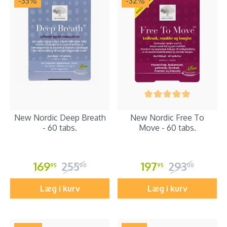
-33
%
-32
%
New Nordic Deep Breath
New Nordic Free To
- 60 tabs.
Move - 60 tabs.
169
255
197
293
95
00
95
00
Læg i kurv
Læg i kurv