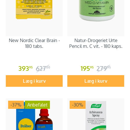
New Nordic Clear Brain -
Natur-Drogeriet Urte
180 tabs.
Pencil m. C vit. - 180 kaps.
393
627
195
279
95
00
95
95
Læg i kurv
Læg i kurv
-37
%
Anbefalet
-30
%