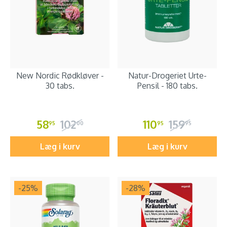
New Nordic Rødkløver -
Natur-Drogeriet Urte-
30 tabs.
Pensil - 180 tabs.
58
102
110
159
95
00
95
95
Læg i kurv
Læg i kurv
-25
%
-28
%