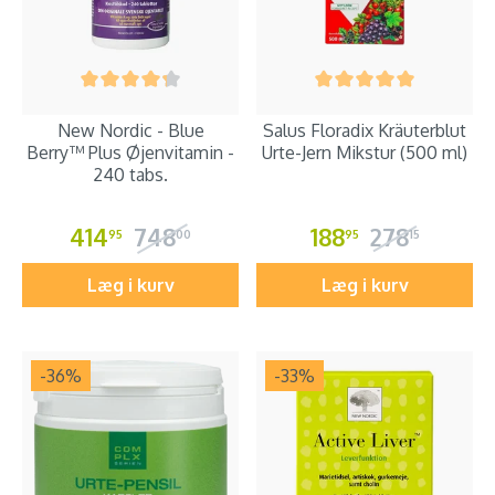
New Nordic - Blue
Salus Floradix Kräuterblut
Berry™ Plus Øjenvitamin -
Urte-Jern Mikstur (500 ml)
240 tabs.
414
748
188
278
95
00
95
15
Læg i kurv
Læg i kurv
-36
%
-33
%