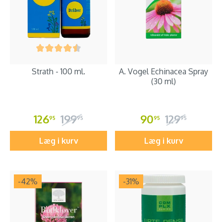
Strath - 100 ml.
A. Vogel Echinacea Spray
(30 ml)
126
199
90
129
95
95
95
95
Læg i kurv
Læg i kurv
-42
%
-31
%