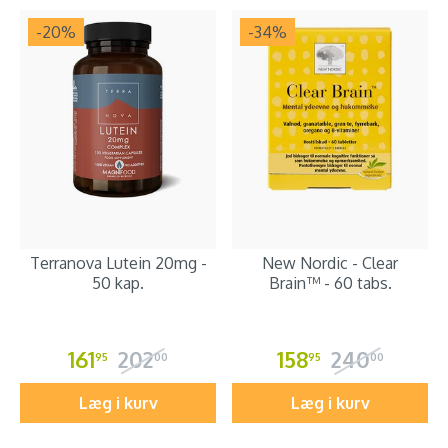
-20
%
-34
%
Terranova Lutein 20mg -
New Nordic - Clear
50 kap.
Brain™ - 60 tabs.
161
202
158
240
95
00
95
00
Læg i kurv
Læg i kurv