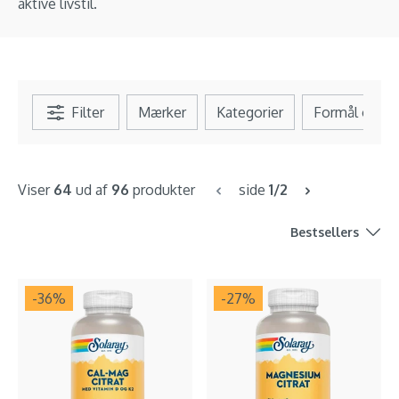
aktive livstil.
Filter
Mærker
Kategorier
Formål og b
Viser
64
ud af
96
produkter
side
1/2
Bestsellers
-36
%
-27
%