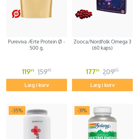
Pureviva Ærte Protein Ø -
Zooca/Nordfolk Omega 3
500 g.
(60 kaps)
119
159
177
209
95
95
95
00
Læg i kurv
Læg i kurv
-35
%
-31
%