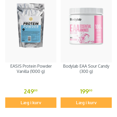
EASIS Protein Powder
Bodylab EAA Sour Candy
Vanilla (1000 g)
(300 g)
249
199
00
00
Læg i kurv
Læg i kurv