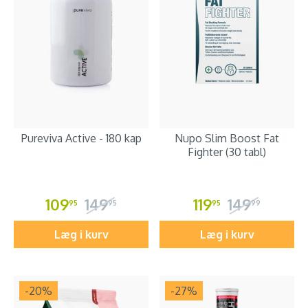
Pureviva Active - 180 kap
Nupo Slim Boost Fat
Fighter (30 tabl)
109
149
119
149
95
95
95
99
Læg i kurv
Læg i kurv
-20
%
-27
%