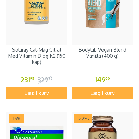
Solaray Cal-Mag Citrat
Bodylab Vegan Blend
Med Vitamin D og K2 (150
Vanilla (400 g)
kap)
231
329
149
95
95
00
Læg i kurv
Læg i kurv
-15
%
-22
%