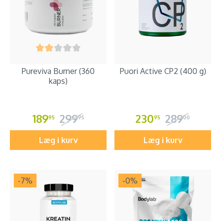
Pureviva Burner (360
Puori Active CP2 (400 g)
kaps)
189
299
230
289
95
95
95
00
Læg i kurv
Læg i kurv
-7
%
-0
%