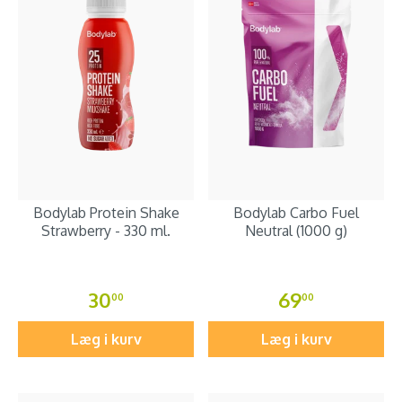
Bodylab Protein Shake
Bodylab Carbo Fuel
Strawberry - 330 ml.
Neutral (1000 g)
30
69
00
00
Læg i kurv
Læg i kurv