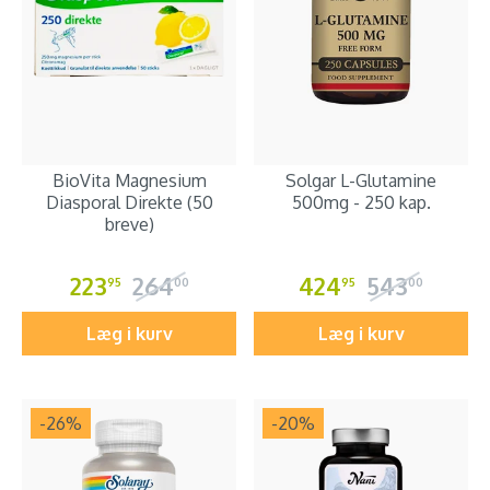
BioVita Magnesium
Solgar L-Glutamine
Diasporal Direkte (50
500mg - 250 kap.
breve)
223
264
424
543
95
00
95
00
Læg i kurv
Læg i kurv
-26
%
-20
%