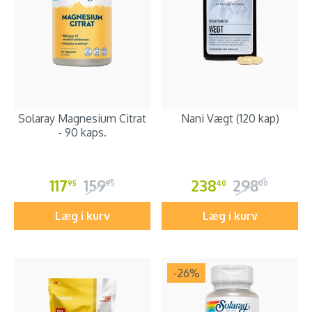
Solaray Magnesium Citrat
Nani Vægt (120 kap)
- 90 kaps.
117
159
238
298
95
95
40
00
Læg i kurv
Læg i kurv
-26
%