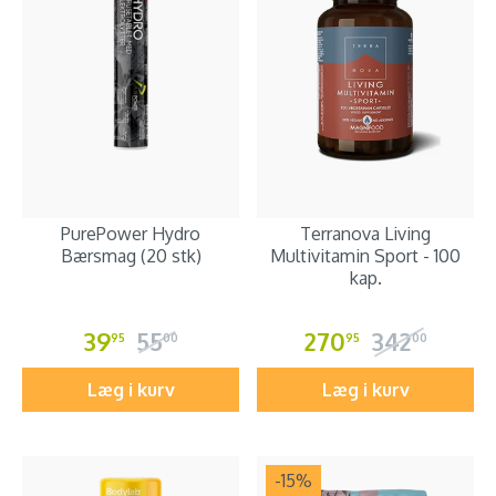
PurePower Hydro
Terranova Living
Bærsmag (20 stk)
Multivitamin Sport - 100
kap.
39
55
270
342
95
00
95
00
Læg i kurv
Læg i kurv
-15
%