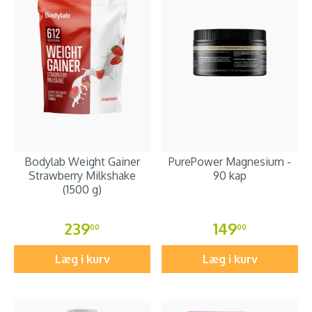
Bodylab Weight Gainer
PurePower Magnesium -
Strawberry Milkshake
90 kap
(1500 g)
239
149
00
00
Læg i kurv
Læg i kurv