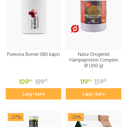
Pureviva Burner (180 kaps)
Natur Drogeriet
Hampeprotein Complex
Ø (350 g)
109
189
119
159
95
95
95
95
Læg i kurv
Læg i kurv
-27
%
-20
%