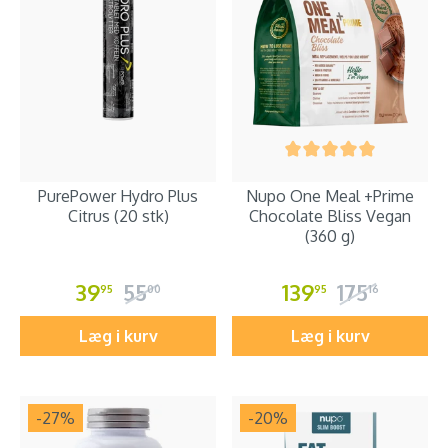
PurePower Hydro Plus
Nupo One Meal +Prime
Citrus (20 stk)
Chocolate Bliss Vegan
(360 g)
39
55
139
175
95
00
95
16
Læg i kurv
Læg i kurv
-27
%
-20
%