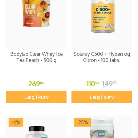
Bodylab Clear Whey Ice
Solaray C500 + Hyben og
Tea Peach - 500 g
Citron - 100 tabs.
269
110
149
00
95
95
Læg i kurv
Læg i kurv
-4
%
-25
%