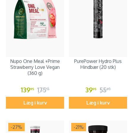
Nupo One Meal +Prime
PurePower Hydro Plus
Strawberry Love Vegan
Hindbær (20 stk)
(360 g)
139
175
39
55
95
16
95
00
Læg i kurv
Læg i kurv
-27
%
-21
%