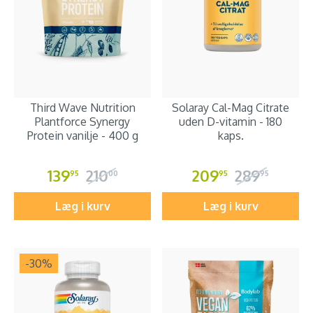
Third Wave Nutrition
Solaray Cal-Mag Citrate
Plantforce Synergy
uden D-vitamin - 180
Protein vanilje - 400 g
kaps.
139
210
209
289
95
00
95
95
Læg i kurv
Læg i kurv
-30
%