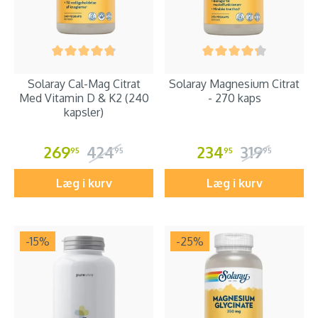
Solaray Cal-Mag Citrat
Solaray Magnesium Citrat
Med Vitamin D & K2 (240
- 270 kaps
kapsler)
269
424
234
319
95
95
95
95
Læg i kurv
Læg i kurv
-15
%
-25
%