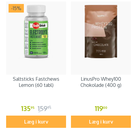
-15
%
Saltsticks Fastchews
LinusPro Whey100
Lemon (60 tabl)
Chokolade (400 g)
135
159
119
95
95
00
Læg i kurv
Læg i kurv