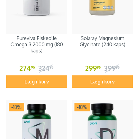
Pureviva Fiskeolie
Solaray Magnesium
Omega-3 2000 mg (180
Glycinate (240 kaps)
kaps)
274
324
299
399
95
95
95
95
Læg i kurv
Læg i kurv
-18
%
-18
%