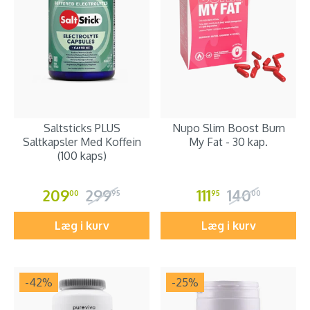
Saltsticks PLUS
Nupo Slim Boost Burn
Saltkapsler Med Koffein
My Fat - 30 kap.
(100 kaps)
209
299
111
140
00
95
95
00
Læg i kurv
Læg i kurv
-42
%
-25
%