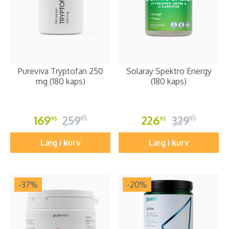
Pureviva Tryptofan 250
Solaray Spektro Energy
mg (180 kaps)
(180 kaps)
169
259
226
329
95
95
95
95
Læg i kurv
Læg i kurv
-37
%
-20
%