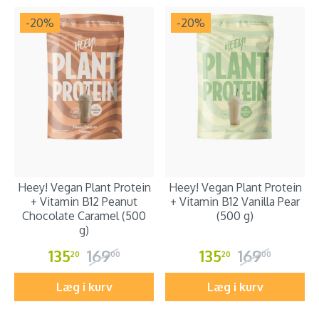
-20
%
-20
%
Heey! Vegan Plant Protein
Heey! Vegan Plant Protein
+ Vitamin B12 Peanut
+ Vitamin B12 Vanilla Pear
Chocolate Caramel (500
(500 g)
g)
135
169
135
169
20
00
20
00
Læg i kurv
Læg i kurv