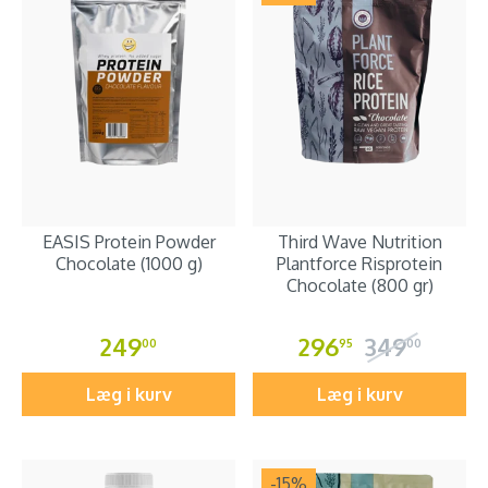
EASIS Protein Powder
Third Wave Nutrition
Chocolate (1000 g)
Plantforce Risprotein
Chocolate (800 gr)
249
296
349
00
95
00
Læg i kurv
Læg i kurv
-15
%