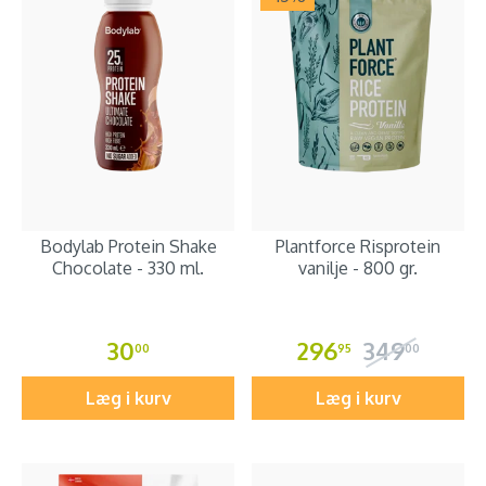
Bodylab Protein Shake
Plantforce Risprotein
Chocolate - 330 ml.
vanilje - 800 gr.
30
296
349
00
95
00
Læg i kurv
Læg i kurv