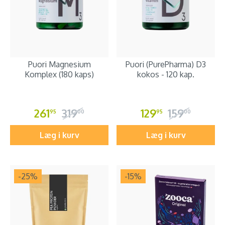
Puori Magnesium
Puori (PurePharma) D3
Komplex (180 kaps)
kokos - 120 kap.
261
319
129
159
95
00
95
00
Læg i kurv
Læg i kurv
-25
%
-15
%