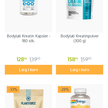
Bodylab Kreatin Kapsler -
Bodylab Kreatinpulver
180 stk.
(300 g)
128
139
158
159
95
00
95
00
Læg i kurv
Læg i kurv
-33
%
-28
%