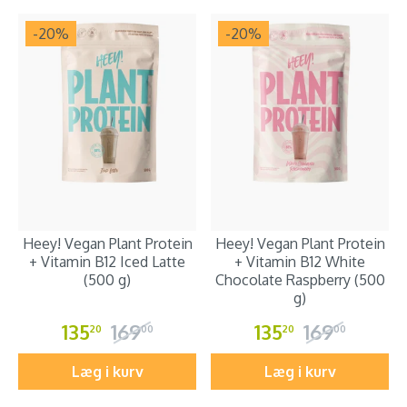
-20
%
-20
%
Heey! Vegan Plant Protein
Heey! Vegan Plant Protein
+ Vitamin B12 Iced Latte
+ Vitamin B12 White
(500 g)
Chocolate Raspberry (500
g)
135
169
135
169
20
00
20
00
Læg i kurv
Læg i kurv