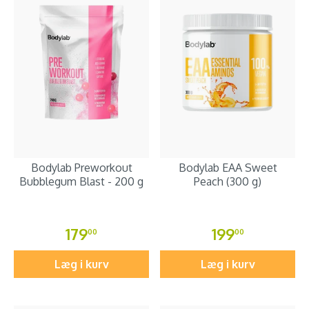
Bodylab Preworkout
Bodylab EAA Sweet
Bubblegum Blast - 200 g
Peach (300 g)
179
199
00
00
Læg i kurv
Læg i kurv