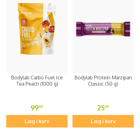
Bodylab Carbo Fuel Ice
Bodylab Protein Marzipan
Tea Peach (1000 g)
Classic (50 g)
99
25
00
00
Læg i kurv
Læg i kurv