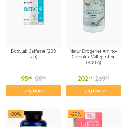
Bodylab Caffeine (200
Natur Drogeriet Amino-
tab)
Complex Valleprotein
(400 g)
95
99
202
269
00
00
46
95
Læg i kurv
Læg i kurv
-30
%
-20
%