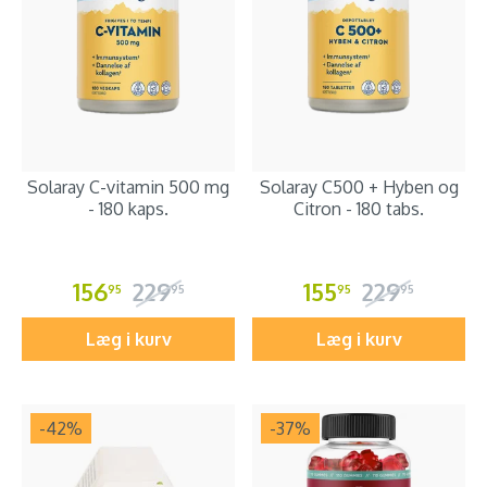
Solaray C-vitamin 500 mg
Solaray C500 + Hyben og
- 180 kaps.
Citron - 180 tabs.
156
229
155
229
95
95
95
95
Læg i kurv
Læg i kurv
-42
%
-37
%