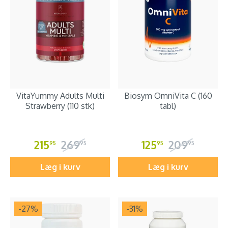
VitaYummy Adults Multi
Biosym OmniVita C (160
Strawberry (110 stk)
tabl)
215
269
125
209
95
95
95
95
Læg i kurv
Læg i kurv
-27
%
-31
%