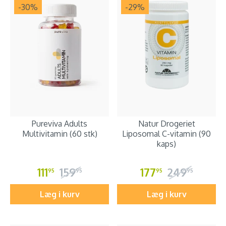
-30
%
-29
%
Pureviva Adults
Natur Drogeriet
Multivitamin (60 stk)
Liposomal C-vitamin (90
kaps)
111
159
177
249
95
95
95
95
Læg i kurv
Læg i kurv