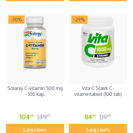
-30
%
-29
%
Solaray C-vitamin 500 mg
Vita C Stærk C-
- 100 kap.
vitamintablet (100 tab)
104
149
84
119
95
95
95
00
Læg i kurv
Læg i kurv