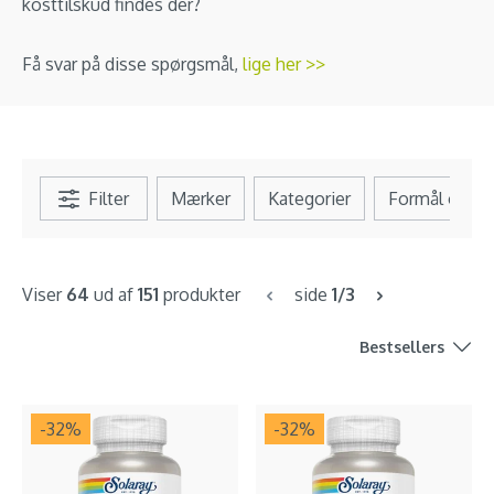
kosttilskud findes der?
Få svar på disse spørgsmål,
lige her >>
Filter
Mærker
Kategorier
Formål og b
Viser
64
ud af
151
produkter
side
1/3
Bestsellers
-32
%
-32
%