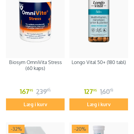
Biosym OmniVita Stress
Longo Vital 50+ (180 tabl)
(60 kaps)
167
239
127
160
95
95
95
18
Læg i kurv
Læg i kurv
-32
%
-20
%