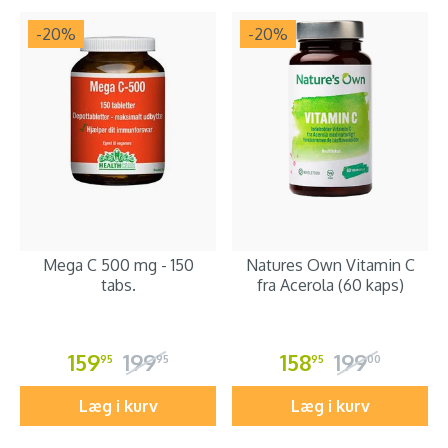
-20
%
-20
%
Mega C 500 mg - 150
Natures Own Vitamin C
tabs.
fra Acerola (60 kaps)
159
199
158
199
95
95
95
00
Læg i kurv
Læg i kurv