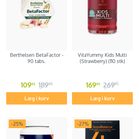
Berthelsen BetaFactor -
VitaYummy Kids Multi
90 tabs.
(Strawberry) (110 stk)
109
189
169
269
95
00
95
95
Læg i kurv
Læg i kurv
-25
%
-27
%