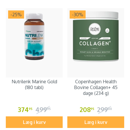
-25
%
-30
%
Nutrilenk Marine Gold
Copenhagen Health
(180 tabl)
Bovine Collagen+ 45
dage (234 g)
374
499
208
299
95
95
95
00
Læg i kurv
Læg i kurv