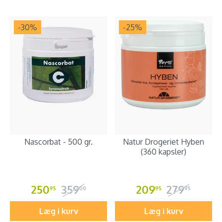
-30
%
-25
%
Nascorbat - 500 gr.
Natur Drogeriet Hyben
(360 kapsler)
250
359
209
279
95
00
95
95
Læg i kurv
Læg i kurv