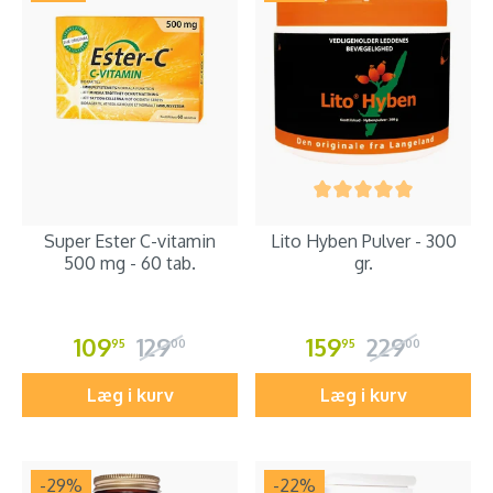
Super Ester C-vitamin
Lito Hyben Pulver - 300
500 mg - 60 tab.
gr.
109
129
159
229
95
00
95
00
Læg i kurv
Læg i kurv
-29
%
-22
%