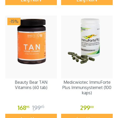
-15
%
Beauty Bear TAN
Medicwiotec ImmuForte
Vitamins (60 tab)
Plus Immunsystemet (100
kaps)
168
199
299
95
00
00