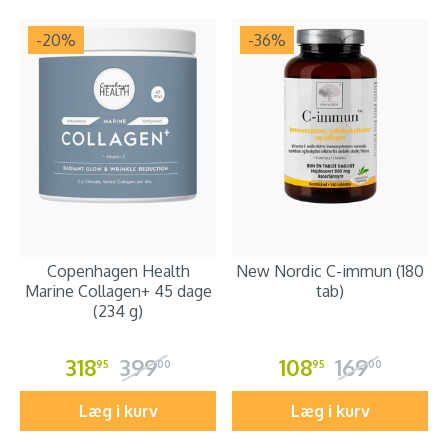
-20
%
-36
%
Copenhagen Health
New Nordic C-immun (180
Marine Collagen+ 45 dage
tab)
(234 g)
318
399
108
169
95
00
95
00
Læg i kurv
Læg i kurv