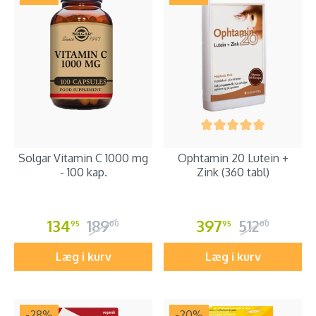
Solgar Vitamin C 1000 mg
Ophtamin 20 Lutein +
- 100 kap.
Zink (360 tabl)
134
189
397
512
95
00
95
00
Læg i kurv
Læg i kurv
-28
%
-20
%