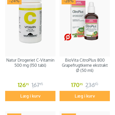
-24
%
-28
%
Natur Drogeriet C-Vitamin
BioVita CitroPlus 800
500 mg (150 tabl)
Grapefrugtkerne ekstrakt
Ø (50 ml)
126
167
170
236
95
95
95
00
Læg i kurv
Læg i kurv