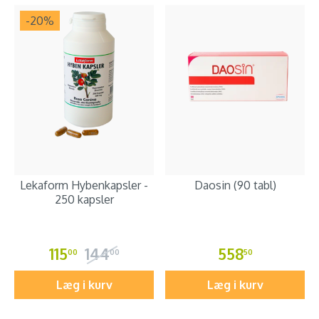
-20
%
Lekaform Hybenkapsler -
Daosin (90 tabl)
250 kapsler
115
144
558
00
00
50
Læg i kurv
Læg i kurv