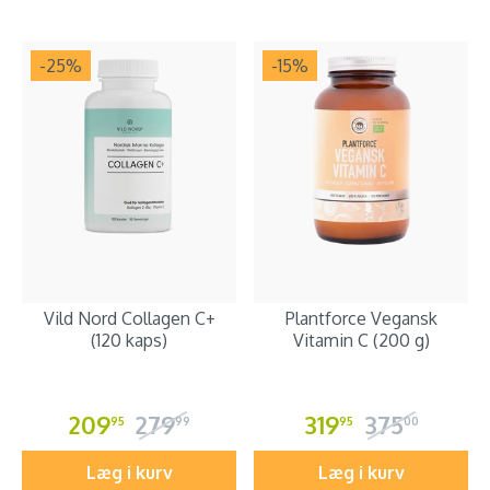
-25
%
-15
%
Vild Nord Collagen C+
Plantforce Vegansk
(120 kaps)
Vitamin C (200 g)
209
279
319
375
95
99
95
00
Læg i kurv
Læg i kurv