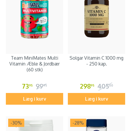
Team MiniMates Multi
Solgar Vitamin C 1000 mg
Vitamin Æble & Jordbær
- 250 kap.
(60 stk)
73
99
298
405
95
95
95
00
Læg i kurv
Læg i kurv
-30
%
-28
%