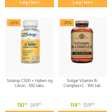
Læg i kurv
Læg i kurv
-26
%
-28
%
Solaray C500 + Hyben og
Solgar Vitamin B-
Citron - 100 tabs.
Complex+C - 100 tab.
110
149
114
159
95
95
95
00