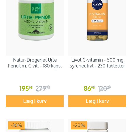
Natur-Drogeriet Urte
Livol C-vitamin - 500 mg
Pencil m. C vit. - 180 kaps.
syreneutral - 230 tabletter
195
279
86
120
95
95
95
29
Læg i kurv
Læg i kurv
-30
%
-20
%