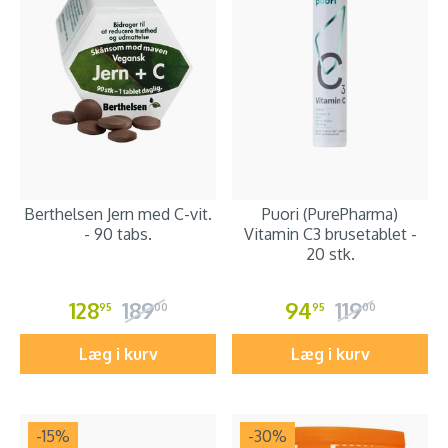
Berthelsen Jern med C-vit.
Puori (PurePharma)
- 90 tabs.
Vitamin C3 brusetablet -
20 stk.
128
189
94
119
95
00
95
00
Læg i kurv
Læg i kurv
-15
%
-30
%