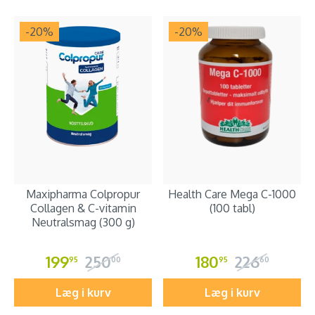
-20
%
-20
%
Maxipharma Colpropur
Health Care Mega C-1000
Collagen & C-vitamin
(100 tabl)
Neutralsmag (300 g)
199
250
180
226
95
00
95
60
Læg i kurv
Læg i kurv