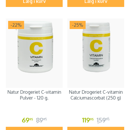
Læg i kurv
Læg i kurv
-22
%
-25
%
Natur Drogeriet C-vitamin
Natur Drogeriet C-vitamin
Pulver - 120 g.
Calciumascorbat (250 g)
69
89
119
159
95
95
95
95