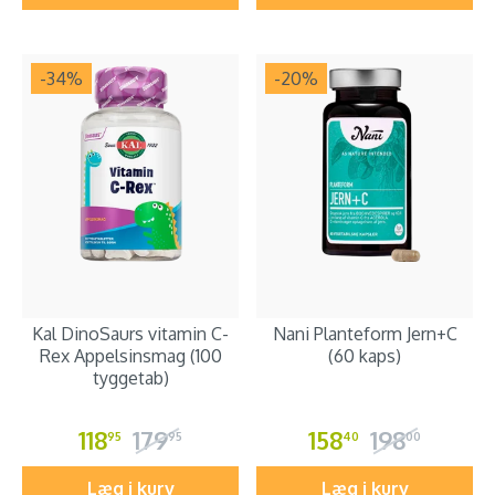
-34
%
-20
%
Kal DinoSaurs vitamin C-
Nani Planteform Jern+C
Rex Appelsinsmag (100
(60 kaps)
tyggetab)
118
179
158
198
95
95
40
00
Læg i kurv
Læg i kurv