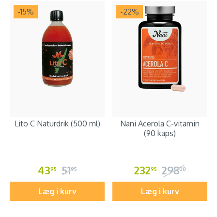
-15
%
-22
%
Lito C Naturdrik (500 ml)
Nani Acerola C-vitamin
(90 kaps)
43
51
232
298
95
95
95
00
Læg i kurv
Læg i kurv