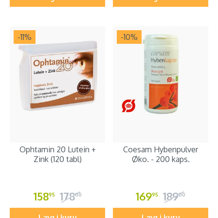
-11
%
-10
%
Ophtamin 20 Lutein +
Coesam Hybenpulver
Zink (120 tabl)
Øko. - 200 kaps.
158
178
169
189
95
00
95
00
Læg i kurv
Læg i kurv