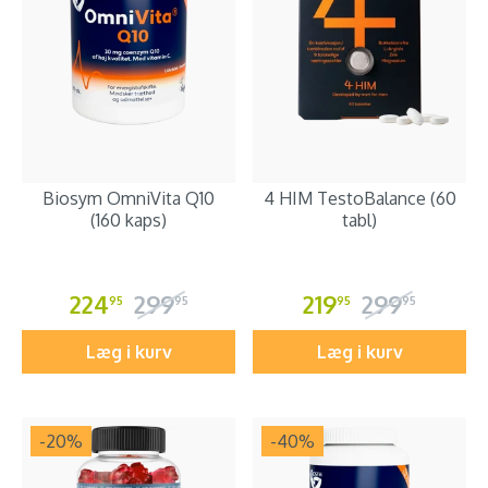
Biosym OmniVita Q10
4 HIM TestoBalance (60
(160 kaps)
tabl)
224
299
219
299
95
95
95
95
Læg i kurv
Læg i kurv
-20
%
-40
%