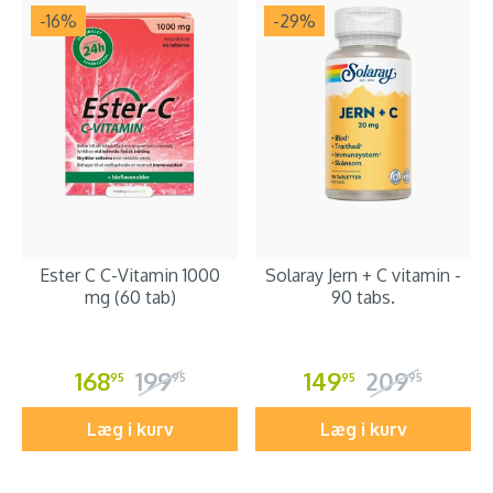
-16
%
-29
%
Ester C C-Vitamin 1000
Solaray Jern + C vitamin -
mg (60 tab)
90 tabs.
168
199
149
209
95
95
95
95
Læg i kurv
Læg i kurv