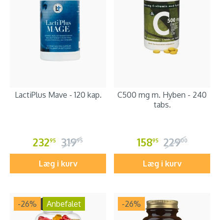
LactiPlus Mave - 120 kap.
C500 mg m. Hyben - 240
tabs.
232
319
158
229
95
95
95
00
Læg i kurv
Læg i kurv
-26
%
Anbefalet
-26
%