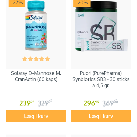
-27
%
-20
%
Solaray D-Mannose M.
Puori (PurePharma)
CranActin (60 kaps)
Synbiotics SB3 - 30 sticks
a 4,5 gr.
239
329
296
369
95
95
95
00
Læg i kurv
Læg i kurv