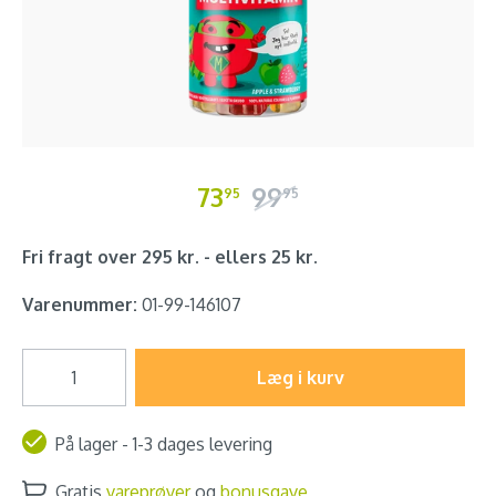
73
99
95
95
Fri fragt over 295 kr. - ellers 25 kr.
Varenummer:
01-99-146107
Læg i kurv
På lager - 1-3 dages levering
Gratis
vareprøver
og
bonusgave