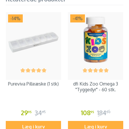
-14
%
-41
%
Pureviva Pilleæske (1 stk)
dfi Kids Zoo Omega 3
"Tyggedyr" - 60 stk.
29
34
108
184
95
95
95
00
Læg i kurv
Læg i kurv