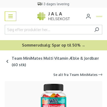
1-3 dages levering
vedindhold
Sommerudsalg: Spar op til 50% →
Team MiniMates Multi Vitamin Æble & Jordbær
(60 stk)
Se alt fra
Team MiniMates
Spring over billedgalleri
-26
%
Anbefalet