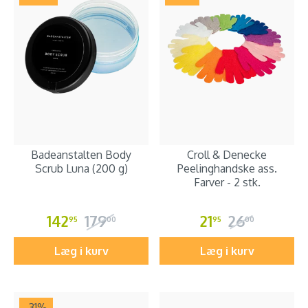
Badeanstalten Body
Croll & Denecke
Scrub Luna (200 g)
Peelinghandske ass.
Farver - 2 stk.
142
179
21
26
95
00
95
00
Læg i kurv
Læg i kurv
-31
%