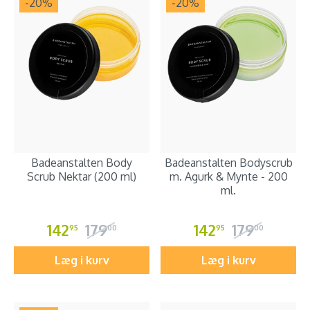
-20
%
-20
%
Badeanstalten Body
Badeanstalten Bodyscrub
Scrub Nektar (200 ml)
m. Agurk & Mynte - 200
ml.
142
179
142
179
95
00
95
00
Læg i kurv
Læg i kurv