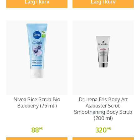
Læg i kurv
Læg i kurv
Nivea Rice Scrub Bio
Dr. Irena Eris Body Art
Blueberry (75 ml )
Alabaster Scrub
Smoothening Body Scrub
(200 ml)
88
320
95
95