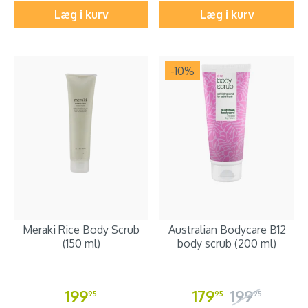
Læg i kurv
Læg i kurv
-10
%
Meraki Rice Body Scrub
Australian Bodycare B12
(150 ml)
body scrub (200 ml)
199
179
199
95
95
95