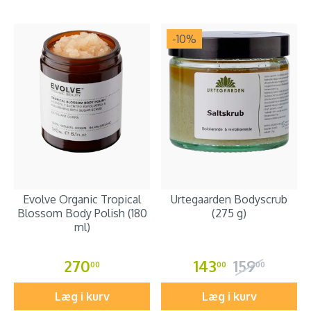
-10
%
Evolve Organic Tropical
Urtegaarden Bodyscrub
Blossom Body Polish (180
(275 g)
ml)
270
143
159
00
00
00
Læg i kurv
Læg i kurv