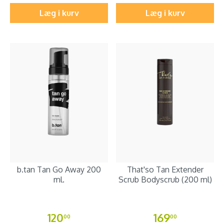
Læg i kurv
Læg i kurv
b.tan Tan Go Away 200
That'so Tan Extender
ml.
Scrub Bodyscrub (200 ml)
120
169
00
00