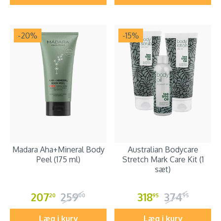
-20
%
-15
%
Madara Aha+Mineral Body
Australian Bodycare
Peel (175 ml)
Stretch Mark Care Kit (1
sæt)
207
259
318
374
20
00
95
95
Læg i kurv
Læg i kurv