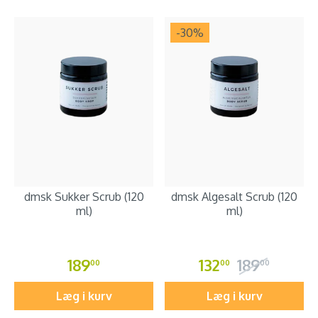
-30
%
dmsk Sukker Scrub (120
dmsk Algesalt Scrub (120
ml)
ml)
189
132
189
00
00
00
Læg i kurv
Læg i kurv