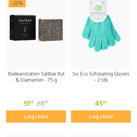
-20
%
Badeanstalten Saltbar Kul
So Eco Exfoliating Gloves
& Diamanter - 75 g
- 2 stk
51
65
45
95
00
00
Læg i kurv
Læg i kurv