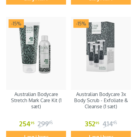
-15
%
-15
%
Australian Bodycare
Australian Bodycare 3x
Stretch Mark Care Kit (1
Body Scrub - Exfoliate &
sæt)
Cleanse (1 sæt)
254
299
352
414
95
95
95
95