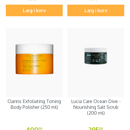
Læg i kurv
Læg i kurv
Clarins Exfoliating Toning
Lucia Care Ocean Dive -
Body Polisher (250 ml)
Nourishing Salt Scrub
(200 ml)
400
295
00
00