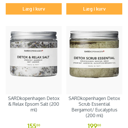
Læg i kurv
Læg i kurv
SARDkopenhagen Detox
SARDkopenhagen Detox
& Relax Epsom Salt (200
Scrub Essential
ml)
Bergamot/ Eucalyptus
(200 ml)
155
199
00
00