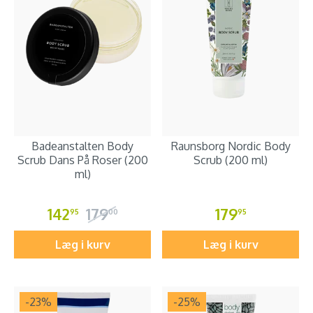
Badeanstalten Body
Raunsborg Nordic Body
Scrub Dans På Roser (200
Scrub (200 ml)
ml)
142
179
179
95
00
95
Læg i kurv
Læg i kurv
-23
%
-25
%