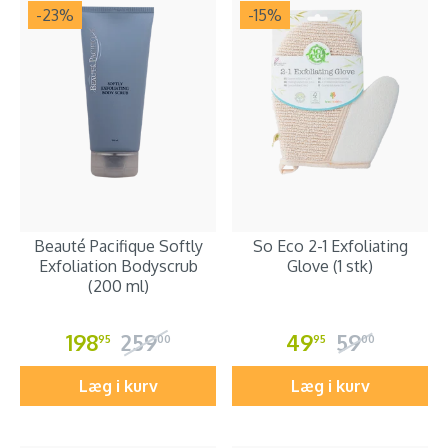
-23
%
-15
%
Beauté Pacifique Softly
So Eco 2-1 Exfoliating
Exfoliation Bodyscrub
Glove (1 stk)
(200 ml)
198
259
49
59
95
00
95
00
Læg i kurv
Læg i kurv