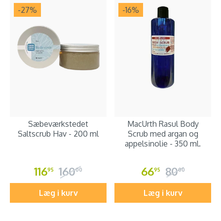
-27
%
-16
%
Sæbeværkstedet
MacUrth Rasul Body
Saltscrub Hav - 200 ml
Scrub med argan og
appelsinolie - 350 ml.
116
160
66
80
95
00
95
00
Læg i kurv
Læg i kurv