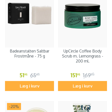
Badeanstalten Saltbar
UpCircle Coffee Body
Frostmåne - 75 g
Scrub m. Lemongrass -
200 ml.
51
65
151
169
95
00
95
00
Læg i kurv
Læg i kurv
-20
%