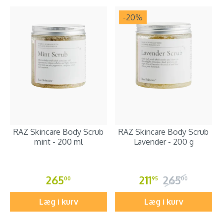
-20
%
RAZ Skincare Body Scrub
RAZ Skincare Body Scrub
mint - 200 ml
Lavender - 200 g
265
211
265
00
95
00
Læg i kurv
Læg i kurv