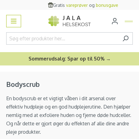
Gratis
vareprøver
og
bonusgave
vedindhold
Sommerudsalg: Spar op til 50% →
Bodyscrub
En bodyscrub er et vigtigt våben i dit arsenal over
effektiv hudpleje og en god hudplejerutine. Den hjælper
nemlig med at exfoliere huden og fjerne døde hudceller.
Og når dette er gjort øger du effekten af alle dine andre
pleje produkter.