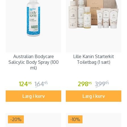
Australian Bodycare
Lille Kanin Starterkit
Salicylic Body Spray (100
Toiletbag (1 sæt)
ml)
124
164
298
399
95
95
95
95
Læg i kurv
Læg i kurv
-20
%
-10
%