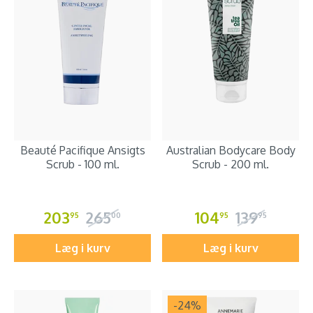
Beauté Pacifique Ansigts
Australian Bodycare Body
Scrub - 100 ml.
Scrub - 200 ml.
203
265
104
139
95
00
95
95
Læg i kurv
Læg i kurv
-24
%