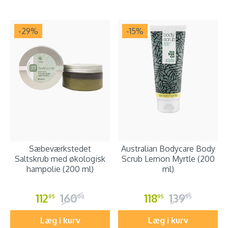
-29
%
-15
%
Sæbeværkstedet
Australian Bodycare Body
Saltskrub med økologisk
Scrub Lemon Myrtle (200
hampolie (200 ml)
ml)
112
160
118
139
95
00
95
95
Læg i kurv
Læg i kurv