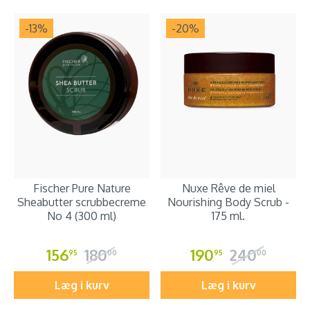
-13
%
-20
%
Fischer Pure Nature
Nuxe Rêve de miel
Sheabutter scrubbecreme
Nourishing Body Scrub -
No 4 (300 ml)
175 ml.
156
180
190
240
95
00
95
00
Læg i kurv
Læg i kurv