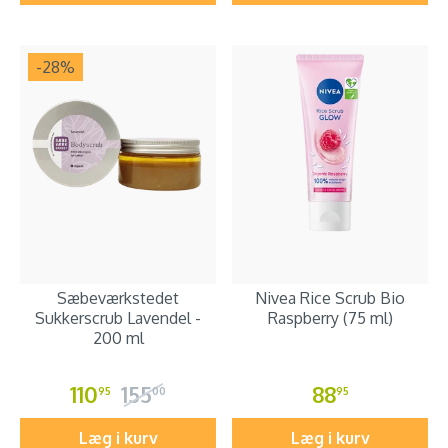
-28
%
Sæbeværkstedet
Nivea Rice Scrub Bio
Sukkerscrub Lavendel -
Raspberry (75 ml)
200 ml
110
155
88
95
00
95
Læg i kurv
Læg i kurv