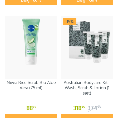
Læg i kurv
Læg i kurv
-15
%
Nivea Rice Scrub Bio Aloe
Australian Bodycare Kit -
Vera (75 ml)
Wash, Scrub & Lotion (1
sæt)
88
318
374
95
95
95