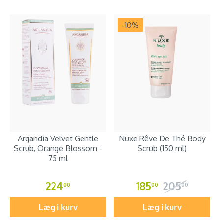
-10
%
Argandia Velvet Gentle
Nuxe Rêve De Thé Body
Scrub, Orange Blossom -
Scrub (150 ml)
75 ml
224
185
205
00
00
00
Læg i kurv
Læg i kurv