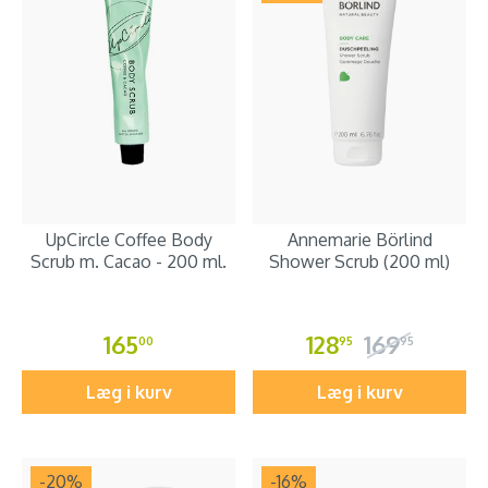
UpCircle Coffee Body
Annemarie Börlind
Scrub m. Cacao - 200 ml.
Shower Scrub (200 ml)
165
128
169
00
95
95
Læg i kurv
Læg i kurv
-20
%
-16
%