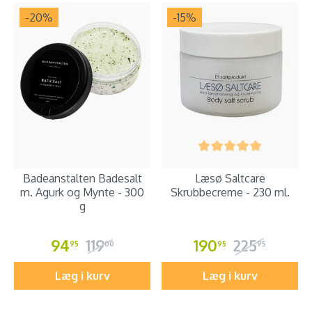
-20
%
-15
%
Badeanstalten Badesalt
Læsø Saltcare
m. Agurk og Mynte - 300
Skrubbecreme - 230 ml.
g
94
119
190
225
95
00
95
95
Læg i kurv
Læg i kurv