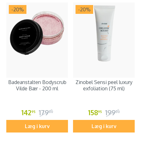
-20
%
-20
%
Badeanstalten Bodyscrub
Zinobel Sensi peel luxury
Vilde Bær - 200 ml
exfoliation (75 ml)
142
179
158
199
95
00
95
00
Læg i kurv
Læg i kurv