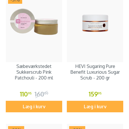
Sæbeværkstedet
HEVI Sugaring Pure
Sukkerscrub Pink
Benefit Luxurious Sugar
Patchouli - 200 ml
Scrub - 200 gr
110
160
159
95
00
95
Læg i kurv
Læg i kurv