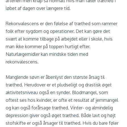
aftenen men knap så normalt hvis man fæler træthed i
løbet af dagen over længere tid.
Rekonvalescens er den følelse af træthed som rammer
folk efter sygdom og operationer. Det kan gøre det
svært at komme tilbage på arbejdet eller i skole, hvis
man ikke kommer på toppen hurtigt efter.
Naturlægemidler kan mindske tiden med
rekonvalescens.
Manglende søvn er åbenlyst den største årsag til
træthed. Herudover er et pludseligt og drastisk øget
aktivitetsniveau også en synder. Blodmangel, som
oftest ses hos kvinder, er ofte et resultat af jernmangel
og kan også forårsage træthed. Vinter- og almindelig
depression giver også øget træthed. Både lavt og højt
stofskifte er også årsager til træthed. Hvis du bare føler