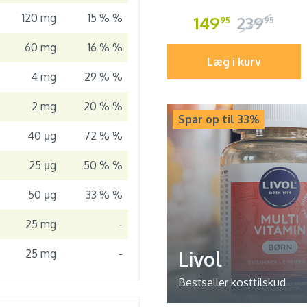
120 mg
15 % %
149
239
95
95
60 mg
16 % %
Læg i kurv
4 mg
29 % %
2 mg
20 % %
Spar op til 33%
40 μg
72 % %
25 μg
50 % %
50 μg
33 % %
25 mg
-
Livol
25 mg
-
Bestseller kosttilskud