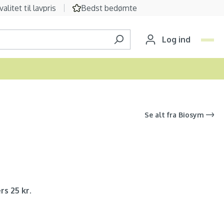
valitet til lavpris
Bedst bedømte
Log ind
Se alt fra
Biosym
rs 25 kr.