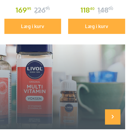
169
226
118
148
95
95
40
00
Læg i kurv
Læg i kurv