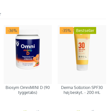
r
-36
%
-35
%
Bestseller
Biosym OmniMINI D (90
Derma Sollotion SPF30
tyggetabs)
høj beskyt. - 200 ml.