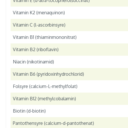
Vitamin E (d-alfa-tocopherolsuccinat)
Vitamin K2 (menaquinon)
Vitamin C (l-ascorbinsyre)
Vitamin B1 (thiaminmononitrat)
Vitamin B2 (riboflavin)
Niacin (nikotinamid)
Vitamin B6 (pyridoxinhydrochlorid)
Folsyre (calcium-L-methylfolat)
Vitamin B12 (methylcobalamin)
Biotin (d-biotin)
Pantothensyre (calcium-d-pantothenat)