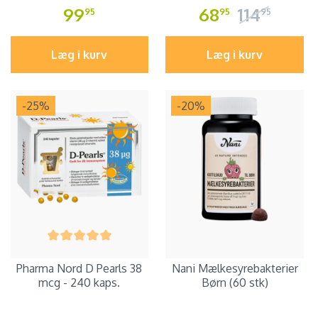
99
68
114
95
95
95
Læg i kurv
Læg i kurv
-25
%
-20
%
Pharma Nord D Pearls 38
Nani Mælkesyrebakterier
mcg - 240 kaps.
Børn (60 stk)