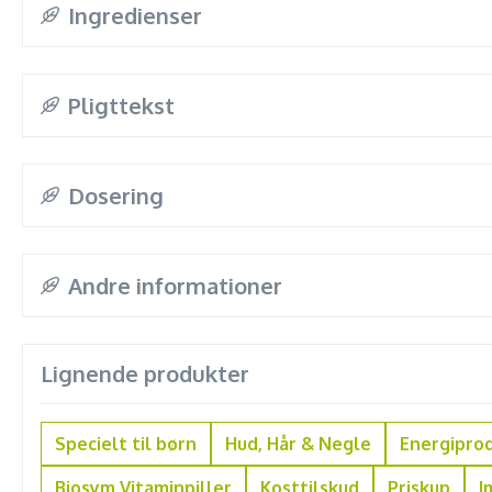
Ingredienser
Pligttekst
Dosering
Andre informationer
Lignende produkter
Specielt til børn
Hud, Hår & Negle
Energipro
Biosym Vitaminpiller
Kosttilskud
Priskup
I