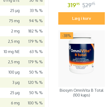
6 mg αTE
50 % %
319
529
95
95
25 μg
33 % %
Læg i kurv
75 mg
94 % %
2 mg
182 % %
-38
%
2,5 mg
179 % %
10 mg NE
63 % %
2,5 mg
179 % %
100 μg
50 % %
3 μg
120 % %
Biosym OmniVita B Total
25 μg
50 % %
(100 kaps)
6 mg
100 % %