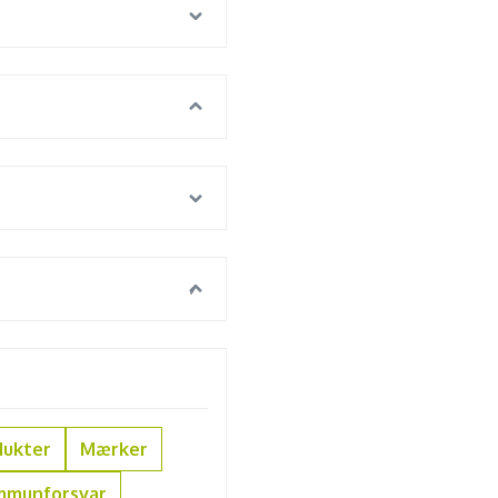
dukter
Mærker
mmunforsvar