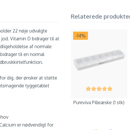
Relaterede produkte
holder 22 nøje udvalgte
-14
%
jod. Vitamin D bidrager til at
edligeholdelse af normale
 bidrager til en normal
dbruskkirtelfunktion.
or dig, der ønsker at støtte
 velsmagende tyggetablet
Pureviva Pilleæske (1 stk)
ehov
 Calcium er nødvendigt for