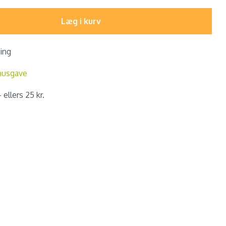
Læg i kurv
ring
nusgave
 ellers 25 kr.