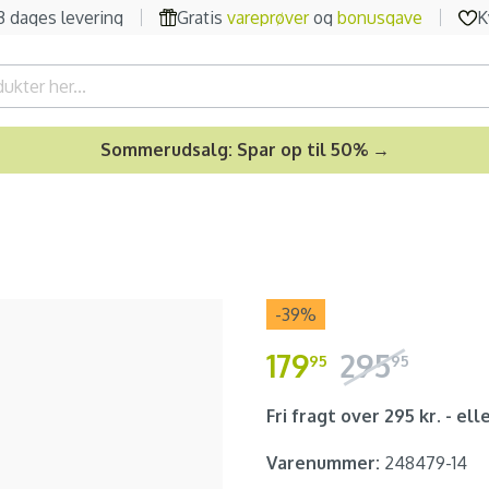
-3 dages levering
Gratis
vareprøver
og
bonusgave
K
Sommerudsalg: Spar op til 50% →
-39
%
179
295
95
95
Fri fragt over 295 kr. - elle
Varenummer:
248479-14