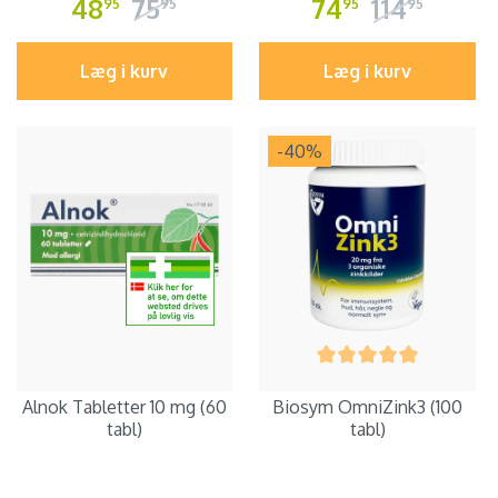
48
75
74
114
95
95
95
95
Læg i kurv
Læg i kurv
-40
%
Alnok Tabletter 10 mg (60
Biosym OmniZink3 (100
tabl)
tabl)