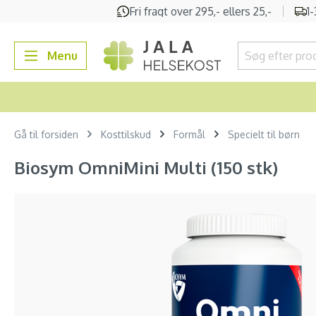
Fri fragt over 295,- ellers 25,-
1
 søgning
Gå til hovednavigation
Menu
Gå til forsiden
Kosttilskud
Formål
Specielt til børn
Biosym OmniMini Multi (150 stk)
Spring over billedgalleri