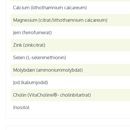
Calcium (lithothamnium calcareum)
Magnesium (citrat/lithothamnium calcareum)
Jern (ferrofumerat)
Zink (zinkcitrat)
Selen (L-selenmethionin)
Molybdæn (ammoniummolybdat)
Jod (kaliumjodid)
Cholin (VitaCholine®- cholinbitartrat)
Inositol