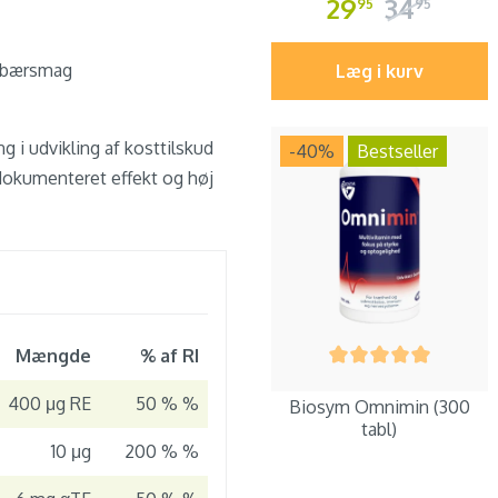
29
34
95
95
g bærsmag
Læg i kurv
 i udvikling af kosttilskud
-40
%
Bestseller
 dokumenteret effekt og høj
Mængde
% af RI
400 μg RE
50 % %
Biosym Omnimin (300
tabl)
10 μg
200 % %