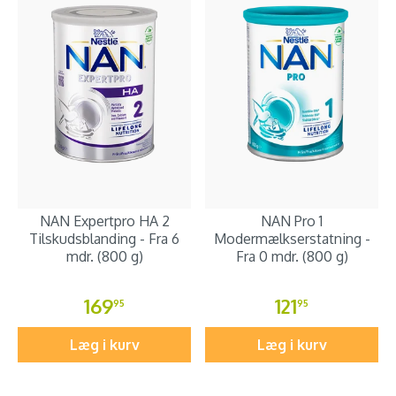
NAN Expertpro HA 2
NAN Pro 1
Tilskudsblanding - Fra 6
Modermælkserstatning -
mdr. (800 g)
Fra 0 mdr. (800 g)
169
121
95
95
Læg i kurv
Læg i kurv