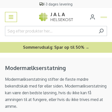
Gratis
vareprøver
og
bonusgave
vedindhold
Sommerudsalg: Spar op til 50% →
Modermælkserstatning
Modermælkserstatning stifter de fleste mødre
bekendtskab med før eller siden. Modermælkserstatning
kan være den bedste løsning, hvis du ikke kan få
amningen til at fungere, eller hvis du ikke trives med at
amme.