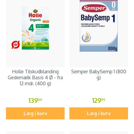
Holle Tilskudblanding
Semper BabySemp 1 (800
Gedemælk Basis 4 Ø - fra
g)
12 mdr. (400 g)
139
129
00
95
Læg i kurv
Læg i kurv