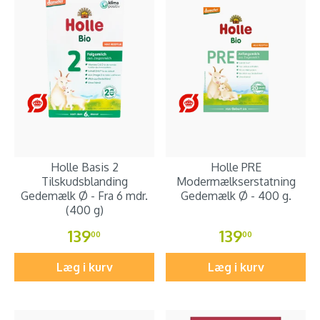
Holle Basis 2
Holle PRE
Tilskudsblanding
Modermælkserstatning
Gedemælk Ø - Fra 6 mdr.
Gedemælk Ø - 400 g.
(400 g)
139
139
00
00
Læg i kurv
Læg i kurv