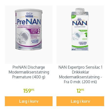
PreNAN Discharge
NAN Expertpro Sensilac 1
Modermælkserstatning
Drikkeklar
Præmature (400 g)
Modermælkserstatning -
Fra 0 mdr. (200 ml)
159
12
95
95
Læg i kurv
Læg i kurv