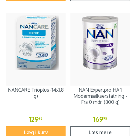
NANCARE Trioplus (14x1,8
NAN Expertpro HA 1
g)
Modermælkserstatning -
Fra 0 mdr. (800 g)
129
169
95
95
Læg i kurv
Læs mere