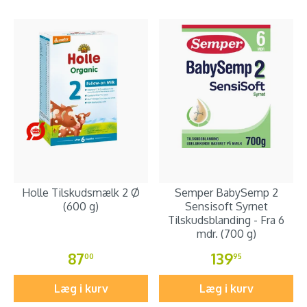
Holle Tilskudsmælk 2 Ø
Semper BabySemp 2
(600 g)
Sensisoft Syrnet
Tilskudsblanding - Fra 6
mdr. (700 g)
87
139
00
95
Læg i kurv
Læg i kurv