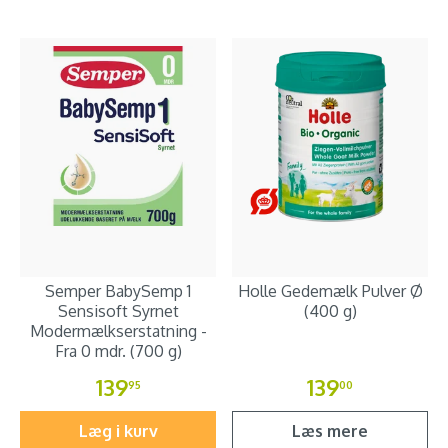
Semper BabySemp 1
Holle Gedemælk Pulver Ø
Sensisoft Syrnet
(400 g)
Modermælkserstatning -
Fra 0 mdr. (700 g)
139
139
95
00
Læg i kurv
Læs mere