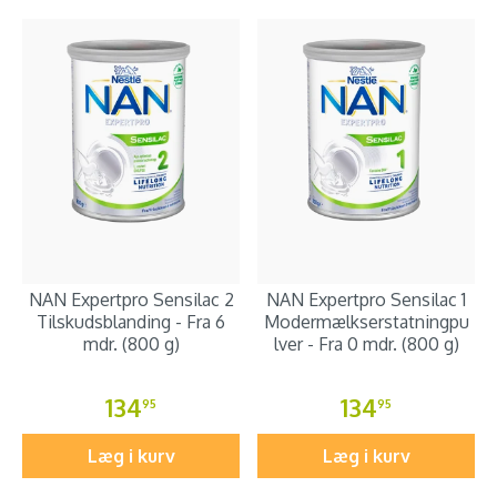
NAN Expertpro Sensilac 2
NAN Expertpro Sensilac 1
Tilskudsblanding - Fra 6
Modermælkserstatningpu
mdr. (800 g)
lver - Fra 0 mdr. (800 g)
134
134
95
95
Læg i kurv
Læg i kurv