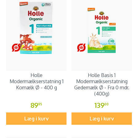
Holle
Holle Basis 1
Modermælkserstatning 1
Modermælkserstatning
Komælk Ø - 400 g
Gedemælk Ø - Fra 0 mdr.
(400g)
89
139
95
00
Læg i kurv
Læg i kurv