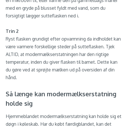
en mikroovn til, eller varme den på gammeldags manér
med en gryde på blusset fyldt med vand, som du
forsigtigt lægger sutteflasken ned i.
Trin 2
Ryst flasken grundigt efter opvarmning da indholdet kan
være varmere forskellige steder på sutteflasken. Tjek
ALTID, at modermælkserstatningen har den rigtige
temperatur, inden du giver flasken til barnet. Dette kan
du gøre ved at sprøjte mælken ud på oversiden af din
hånd.
Så længe kan modermælkserstatning
holde sig
Hjemmeblandet modermælkserstatning kan holde sig et
døgn i køleskab. Har du købt færdigblandet, kan det