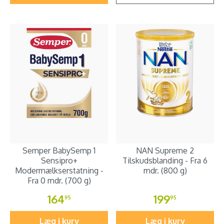
Semper BabySemp 1
NAN Supreme 2
Sensipro+
Tilskudsblanding - Fra 6
Modermælkserstatning -
mdr. (800 g)
Fra 0 mdr. (700 g)
164
199
95
95
Læg i kurv
Læg i kurv