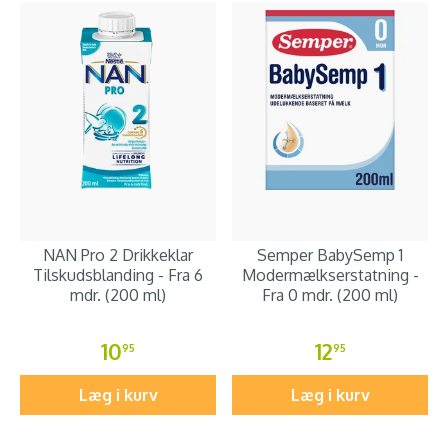
NAN Pro 2 Drikkeklar
Semper BabySemp 1
Tilskudsblanding - Fra 6
Modermælkserstatning -
mdr. (200 ml)
Fra 0 mdr. (200 ml)
10
12
95
95
Læg i kurv
Læg i kurv