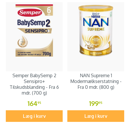
Semper BabySemp 2
NAN Supreme 1
Sensipro+
Modermælkserstatning -
Tilskudsblanding - Fra 6
Fra 0 mdr. (800 g)
mdr. (700 g)
164
199
95
95
Læg i kurv
Læg i kurv