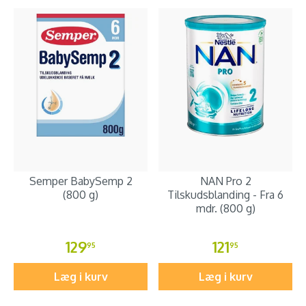
Semper BabySemp 2
NAN Pro 2
(800 g)
Tilskudsblanding - Fra 6
mdr. (800 g)
129
121
95
95
Læg i kurv
Læg i kurv