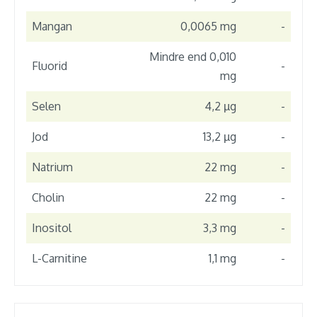
Mangan
0,0065 mg
-
Mindre end 0,010
Fluorid
-
mg
Selen
4,2 µg
-
Jod
13,2 µg
-
Natrium
22 mg
-
Cholin
22 mg
-
Inositol
3,3 mg
-
L-Carnitine
1,1 mg
-