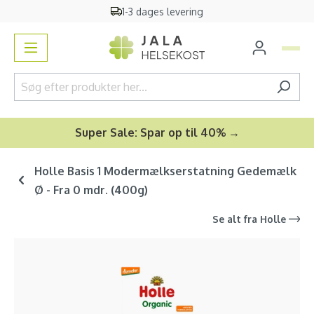
1-3 dages levering
vedindhold
Super Sale: Spar op til 40% →
Holle Basis 1 Modermælkserstatning Gedemælk
Ø - Fra 0 mdr. (400g)
Se alt fra
Holle
Spring over billedgalleri