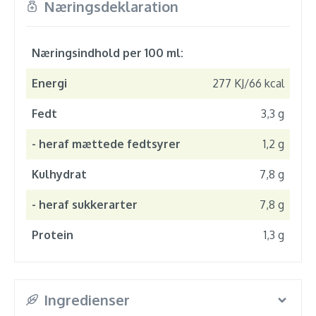
Næringsdeklaration
Næringsindhold per 100 ml:
Energi
277 KJ/66 kcal
Fedt
3,3 g
- heraf mættede fedtsyrer
1,2 g
Kulhydrat
7,8 g
- heraf sukkerarter
7,8 g
Protein
1,3 g
Ingredienser