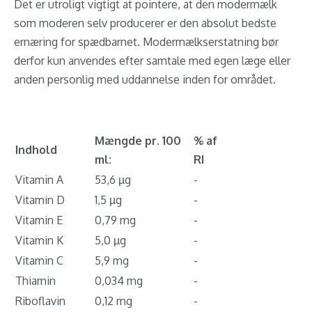
Det er utroligt vigtigt at pointere, at den modermælk
som moderen selv producerer er den absolut bedste
ernæring for spædbarnet. Modermælkserstatning bør
derfor kun anvendes efter samtale med egen læge eller
anden personlig med uddannelse inden for området.
Mængde pr. 100
% af
Indhold
ml:
RI
Vitamin A
53,6 µg
-
Vitamin D
1,5 µg
-
Vitamin E
0,79 mg
-
Vitamin K
5,0 µg
-
Vitamin C
5,9 mg
-
Thiamin
0,034 mg
-
Riboflavin
0,12 mg
-