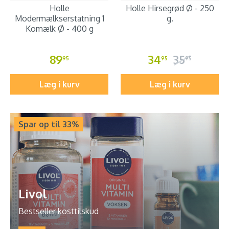
Holle
Holle Hirsegrød Ø - 250
Modermælkserstatning 1
g.
Komælk Ø - 400 g
89
34
35
95
95
95
Læg i kurv
Læg i kurv
Spar op til 33%
Livol
Bestseller kosttilskud