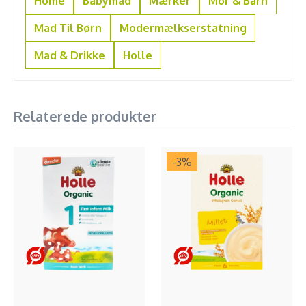
Home
Babymad
Mærker
Mor & Barn
Mad Til Børn
Modermælkserstatning
Mad & Drikke
Holle
Relaterede produkter
-3
%