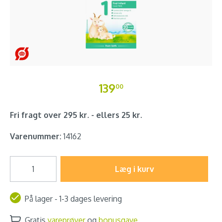
139
00
Fri fragt over 295 kr. - ellers 25 kr.
Varenummer:
14162
Læg i kurv
På lager - 1-3 dages levering
Gratis
vareprøver
og
bonusgave