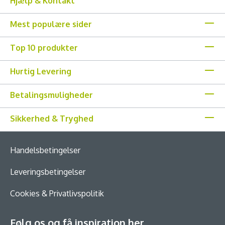
Hjælp & Kontakt
Mest populære sider
Top 10 produkter
Hurtig Levering
Betalingsmuligheder
Sikkerhed & Tryghed
Handelsbetingelser
Leveringsbetingelser
Cookies & Privatlivspolitik
Følg os og få inspiration her