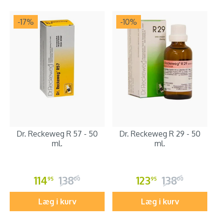
-17
%
-10
%
Dr. Reckeweg R 57 - 50
Dr. Reckeweg R 29 - 50
ml.
ml.
114
138
123
138
95
00
95
00
Læg i kurv
Læg i kurv