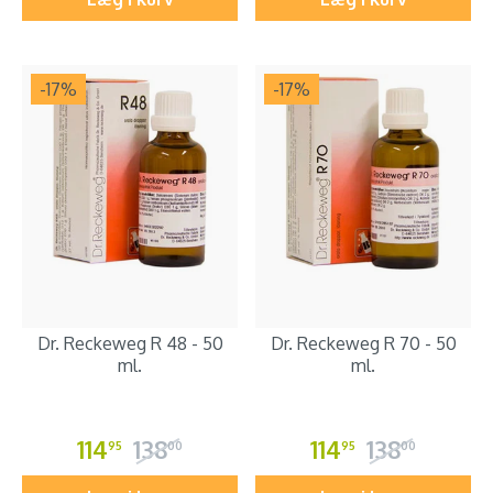
-17
%
-17
%
Dr. Reckeweg R 48 - 50
Dr. Reckeweg R 70 - 50
ml.
ml.
114
138
114
138
95
00
95
00