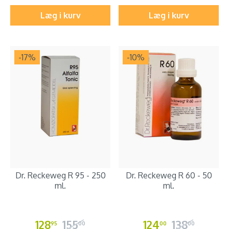
Læg i kurv
Læg i kurv
-17
%
-10
%
Dr. Reckeweg R 95 - 250
Dr. Reckeweg R 60 - 50
ml.
ml.
128
155
124
138
95
00
00
00