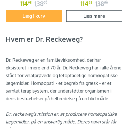
114
138
114
138
95
00
95
00
Læg i kurv
Læs mere
Hvem er Dr. Reckeweg?
Dr. Reckeweg er en familievirksomhed, der har
eksisteret i mere end 70 år. Dr. Reckeweg har i alle årene
stået for velafprøvede og letoptagelige homøopatiske
lægemidler. Homøopati - et begreb fra græsk - er et
samlet terapisystem, der understøtter organismen i
dens bestræbelser på helbredelse på en blid måde.
Dr. reckeweg's mission er, at producere homøopatiske
lægemidler, på en ansvarlig måde. Deres navn står får