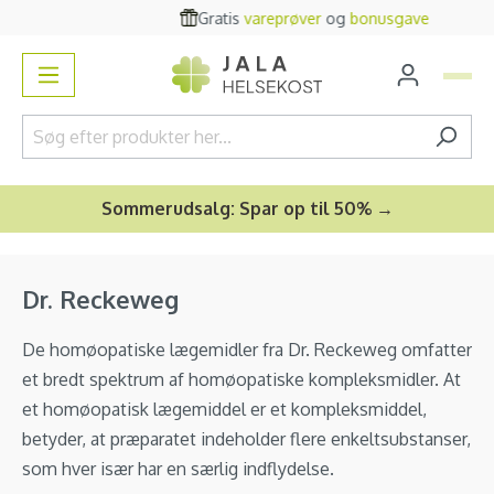
Gratis
vareprøver
og
bonusgave
vedindhold
Sommerudsalg: Spar op til 50% →
Dr. Reckeweg
De homøopatiske lægemidler fra Dr. Reckeweg omfatter
et bredt spektrum af homøopatiske kompleksmidler. At
et homøopatisk lægemiddel er et kompleksmiddel,
betyder, at præparatet indeholder flere enkeltsubstanser,
som hver især har en særlig indflydelse.