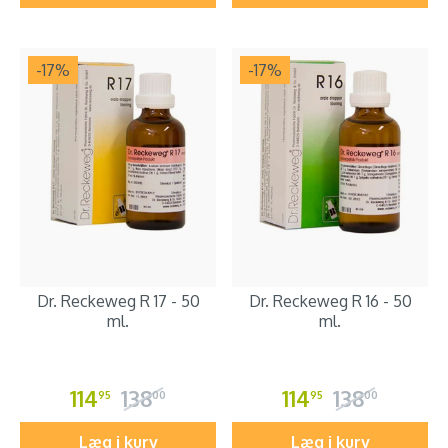
-17
%
-17
%
Dr. Reckeweg R 17 - 50
Dr. Reckeweg R 16 - 50
ml.
ml.
114
138
114
138
95
00
95
00
Læg i kurv
Læg i kurv