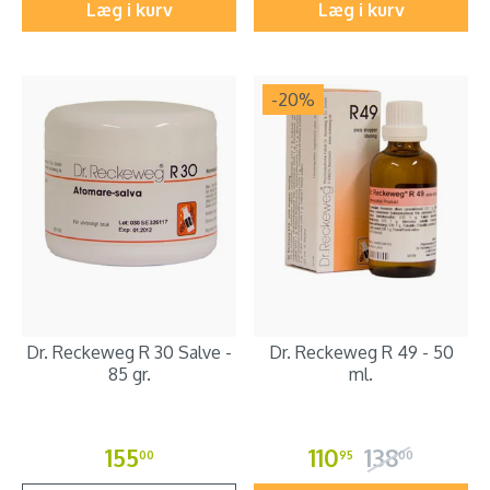
Læg i kurv
Læg i kurv
-20
%
Dr. Reckeweg R 30 Salve -
Dr. Reckeweg R 49 - 50
85 gr.
ml.
155
110
138
00
95
00