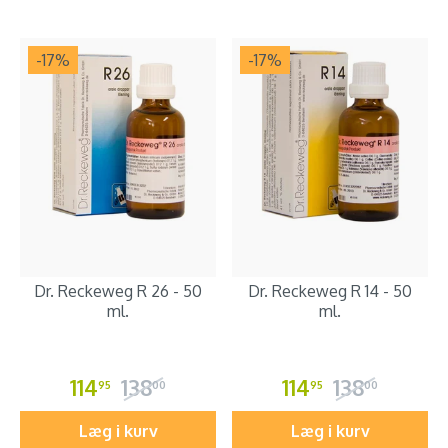
-17
%
-17
%
Dr. Reckeweg R 26 - 50
Dr. Reckeweg R 14 - 50
ml.
ml.
114
138
114
138
95
00
95
00
Læg i kurv
Læg i kurv