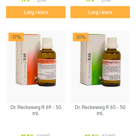
Læg i kurv
Læg i kurv
-17
%
-10
%
Dr. Reckeweg R 69 - 50
Dr. Reckeweg R 65 - 50
ml.
ml.
95
00
00
00