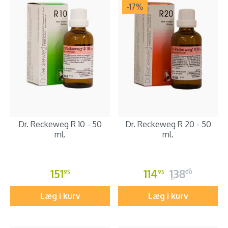
-17
%
Dr. Reckeweg R 10 - 50
Dr. Reckeweg R 20 - 50
ml.
ml.
151
114
138
95
95
00
Læg i kurv
Læg i kurv