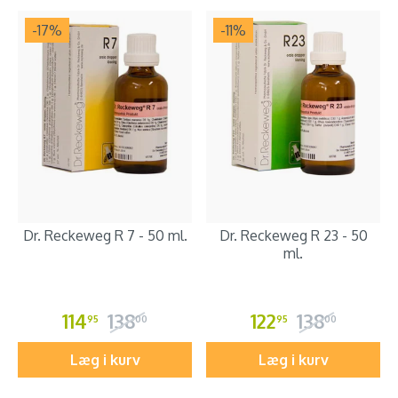
-17
%
-11
%
Dr. Reckeweg R 7 - 50 ml.
Dr. Reckeweg R 23 - 50
ml.
114
138
122
138
95
00
95
00
Læg i kurv
Læg i kurv