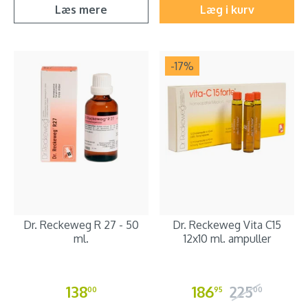
Læs mere
Læg i kurv
-17
%
Dr. Reckeweg R 27 - 50
Dr. Reckeweg Vita C15
ml.
12x10 ml. ampuller
138
186
225
00
95
00