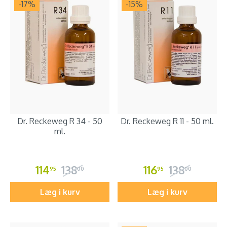
-17
%
-15
%
Dr. Reckeweg R 34 - 50
Dr. Reckeweg R 11 - 50 ml.
ml.
114
138
116
138
95
00
95
00
Læg i kurv
Læg i kurv