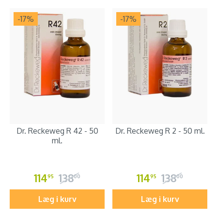
-17
%
-17
%
Dr. Reckeweg R 42 - 50
Dr. Reckeweg R 2 - 50 ml.
ml.
114
138
114
138
95
00
95
00
Læg i kurv
Læg i kurv