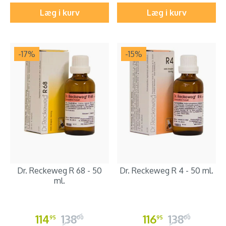
Læg i kurv
Læg i kurv
-17
%
-15
%
Dr. Reckeweg R 68 - 50
Dr. Reckeweg R 4 - 50 ml.
ml.
114
138
116
138
95
00
95
00