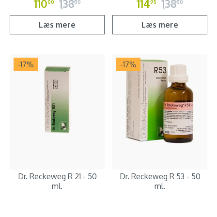
110
138
114
138
00
00
95
00
Læs mere
Læs mere
-17
%
-17
%
Dr. Reckeweg R 21 - 50
Dr. Reckeweg R 53 - 50
ml.
ml.