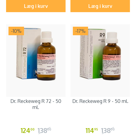
Læg i kurv
Læg i kurv
-10
%
-17
%
Dr. Reckeweg R 72 - 50
Dr. Reckeweg R 9 - 50 ml.
ml.
124
138
114
138
00
00
95
00