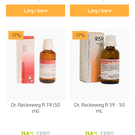
Læg i kurv
Læg i kurv
-17
%
-17
%
Dr. Reckeweg R 74 (50
Dr. Reckeweg R 59 - 50
ml)
ml.
114
138
114
138
95
00
95
00