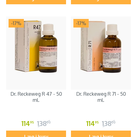
-17
%
-17
%
Dr. Reckeweg R 47 - 50
Dr. Reckeweg R 71 - 50
ml.
ml.
114
138
114
138
95
00
95
00
Læg i kurv
Læg i kurv