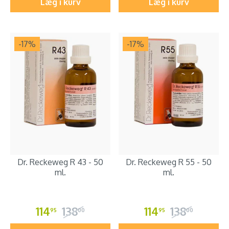
Læg i kurv
Læg i kurv
-17
%
-17
%
Dr. Reckeweg R 43 - 50
Dr. Reckeweg R 55 - 50
ml.
ml.
114
138
114
138
95
00
95
00