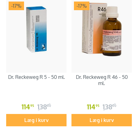
-17
%
-17
%
Dr. Reckeweg R 5 - 50 ml.
Dr. Reckeweg R 46 - 50
ml.
114
138
114
138
95
00
95
00
Læg i kurv
Læg i kurv