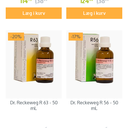
114
138
124
138
Læg i kurv
Læg i kurv
-20
%
-17
%
Dr. Reckeweg R 63 - 50
Dr. Reckeweg R 56 - 50
ml.
ml.