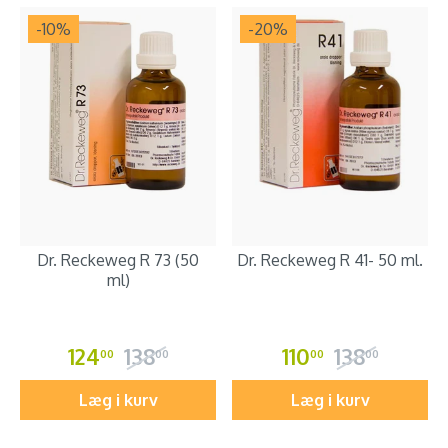
-10
%
-20
%
Dr. Reckeweg R 73 (50
Dr. Reckeweg R 41- 50 ml.
ml)
124
138
110
138
00
00
00
00
Læg i kurv
Læg i kurv