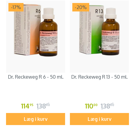
-17
%
-20
%
Dr. Reckeweg R 6 - 50 ml.
Dr. Reckeweg R 13 - 50 ml.
114
138
110
138
95
00
00
00
Læg i kurv
Læg i kurv