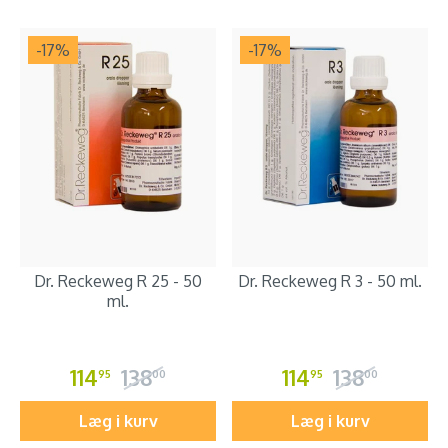
-17
%
-17
%
Dr. Reckeweg R 25 - 50
Dr. Reckeweg R 3 - 50 ml.
ml.
114
138
114
138
95
00
95
00
Læg i kurv
Læg i kurv