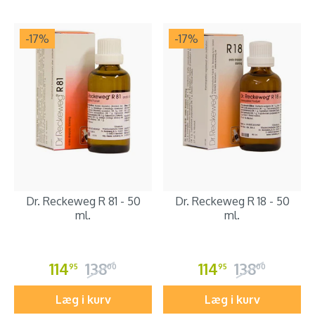
-17
%
-17
%
Dr. Reckeweg R 81 - 50
Dr. Reckeweg R 18 - 50
ml.
ml.
114
138
114
138
95
00
95
00
Læg i kurv
Læg i kurv