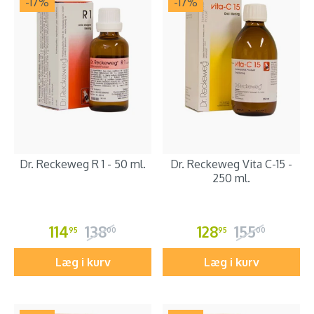
-17
%
-17
%
Dr. Reckeweg R 1 - 50 ml.
Dr. Reckeweg Vita C-15 -
250 ml.
114
138
128
155
95
00
95
00
Læg i kurv
Læg i kurv