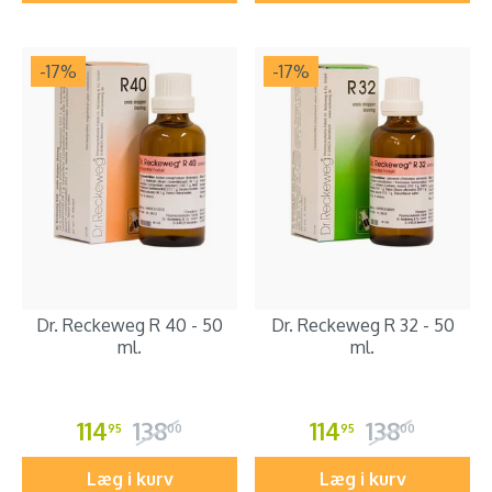
-17
%
-17
%
Dr. Reckeweg R 40 - 50
Dr. Reckeweg R 32 - 50
ml.
ml.
114
138
114
138
95
00
95
00
Læg i kurv
Læg i kurv