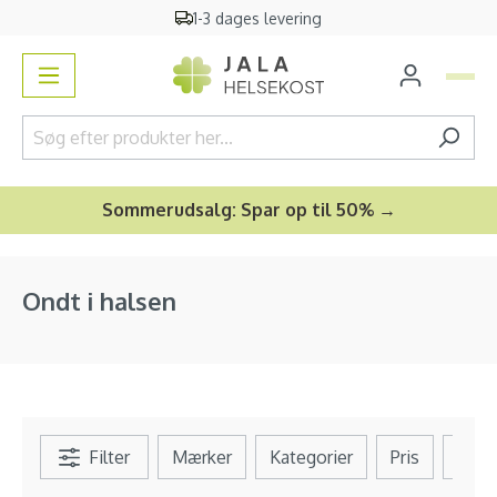
1-3 dages levering
vedindhold
Sommerudsalg: Spar op til 50% →
Ondt i halsen
Filter
Mærker
Kategorier
Pris
Se al