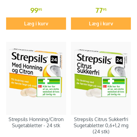
99
77
95
95
Læg i kurv
Læg i kurv
Strepsils Honning/Citron
Strepsils Citrus Sukkerfri
Sugetabletter - 24 stk
Sugetabletter 0,6+1,2 mg
(24 stk)