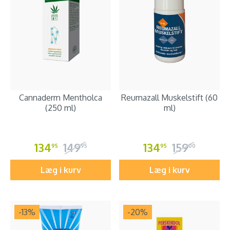
Cannaderm Mentholca
Reumazall Muskelstift (60
(250 ml)
ml)
134
149
134
159
95
95
95
00
Læg i kurv
Læg i kurv
-13
%
-20
%