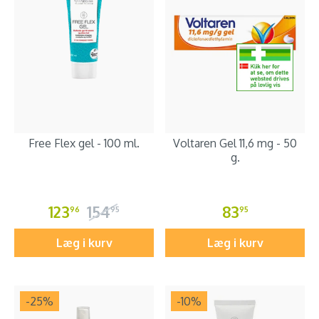
Free Flex gel - 100 ml.
Voltaren Gel 11,6 mg - 50
g.
123
154
83
96
95
95
Læg i kurv
Læg i kurv
-25
%
-10
%