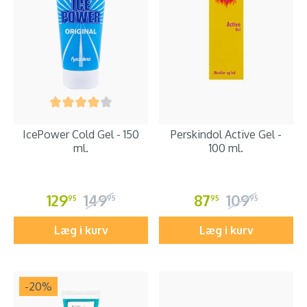
IcePower Cold Gel - 150
Perskindol Active Gel -
ml.
100 ml.
129
149
87
109
95
95
95
95
Læg i kurv
Læg i kurv
-20
%