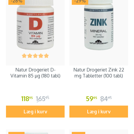
-28
%
-29
%
Natur Drogeriet D-
Natur Drogeriet Zink 22
Vitamin 85 µg (180 tabl)
mg Tabletter (100 tabl)
118
165
59
84
95
95
95
95
Læg i kurv
Læg i kurv