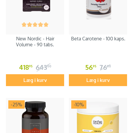
New Nordic - Hair
Beta Carotene - 100 kaps.
Volume - 90 tabs.
418
643
56
76
95
00
95
00
Læg i kurv
Læg i kurv
-25
%
-10
%