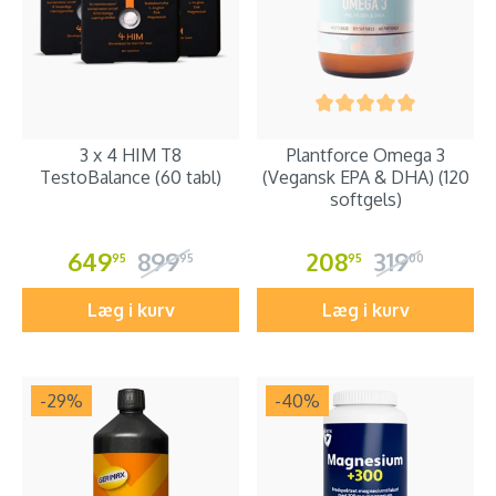
3 x 4 HIM T8
Plantforce Omega 3
TestoBalance (60 tabl)
(Vegansk EPA & DHA) (120
softgels)
649
899
208
319
95
95
95
00
Læg i kurv
Læg i kurv
-29
%
-40
%