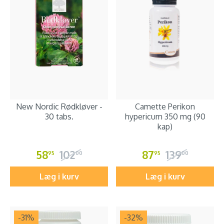
New Nordic Rødkløver -
Camette Perikon
30 tabs.
hypericum 350 mg (90
kap)
58
102
87
139
95
00
95
00
Læg i kurv
Læg i kurv
-31
%
-32
%