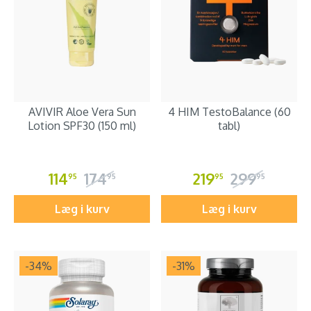
AVIVIR Aloe Vera Sun
4 HIM TestoBalance (60
Lotion SPF30 (150 ml)
tabl)
114
174
219
299
95
95
95
95
Læg i kurv
Læg i kurv
-34
%
-31
%