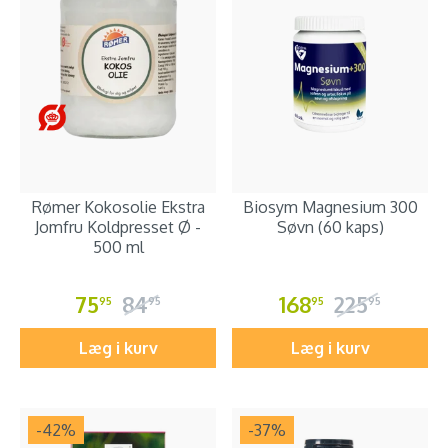
Rømer Kokosolie Ekstra
Biosym Magnesium 300
Jomfru Koldpresset Ø -
Søvn (60 kaps)
500 ml
75
84
168
225
95
95
95
95
Læg i kurv
Læg i kurv
-42
%
-37
%