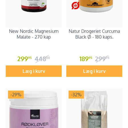
New Nordic Magnesium
Natur Drogeriet Curcuma
Malate - 270 kap
Black Ø - 180 kaps.
299
448
189
299
95
00
95
95
Læg i kurv
Læg i kurv
-29
%
-32
%