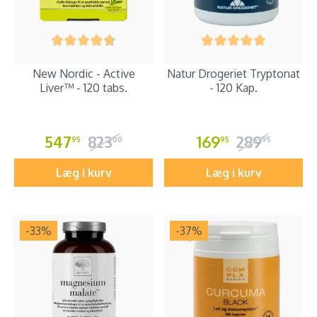
New Nordic - Active
Natur Drogeriet Tryptonat
Liver™ - 120 tabs.
- 120 Kap.
547
823
169
289
95
00
95
95
Læg i kurv
Læg i kurv
-33
%
-37
%