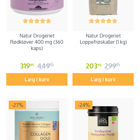
Natur Drogeriet
Natur Drogeriet
Rødkløver 400 mg (360
Loppefrøskaller (1 kg)
kaps)
319
449
203
299
95
95
95
95
Læg i kurv
Læg i kurv
-27
%
-24
%