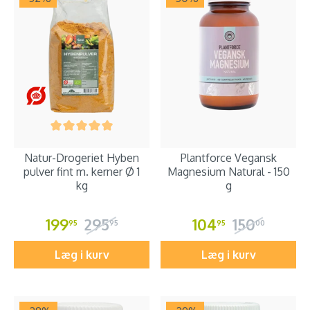
Natur-Drogeriet Hyben
Plantforce Vegansk
pulver fint m. kerner Ø 1
Magnesium Natural - 150
kg
g
199
295
104
150
95
95
95
00
Læg i kurv
Læg i kurv