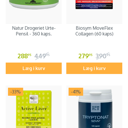
Natur Drogeriet Urte-
Biosym MoveFlex
Pensil - 360 kaps.
Collagen (60 kaps)
288
449
279
390
95
95
95
95
Læg i kurv
Læg i kurv
-33
%
-41
%