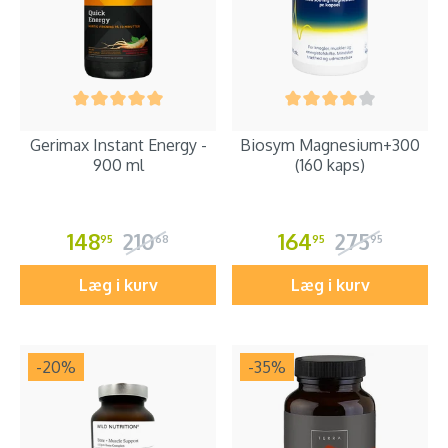
Gerimax Instant Energy -
Biosym Magnesium+300
900 ml
(160 kaps)
148
210
164
275
95
68
95
95
Læg i kurv
Læg i kurv
-20
%
-35
%