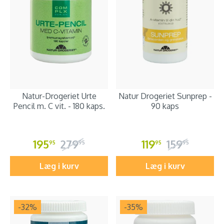
Natur-Drogeriet Urte
Natur Drogeriet Sunprep -
Pencil m. C vit. - 180 kaps.
90 kaps
195
279
119
159
95
95
95
95
Læg i kurv
Læg i kurv
-32
%
-35
%