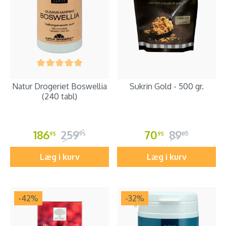
Natur Drogeriet Boswellia
Sukrin Gold - 500 gr.
(240 tabl)
186
259
70
89
95
95
95
00
Læg i kurv
Læg i kurv
-42
%
-32
%