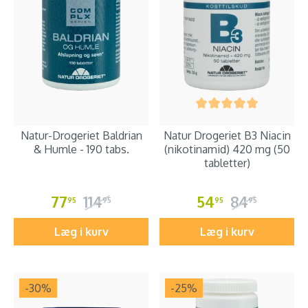
Natur-Drogeriet Baldrian
Natur Drogeriet B3 Niacin
& Humle - 190 tabs.
(nikotinamid) 420 mg (50
tabletter)
77
114
54
84
95
95
95
95
Læg i kurv
Læg i kurv
-30
%
-25
%