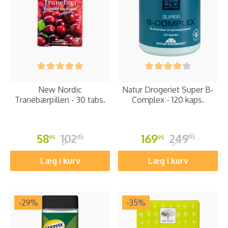
New Nordic
Natur Drogeriet Super B-
Tranebærpillen - 30 tabs.
Complex - 120 kaps.
58
102
169
249
95
00
95
95
Læg i kurv
Læg i kurv
-29
%
-35
%