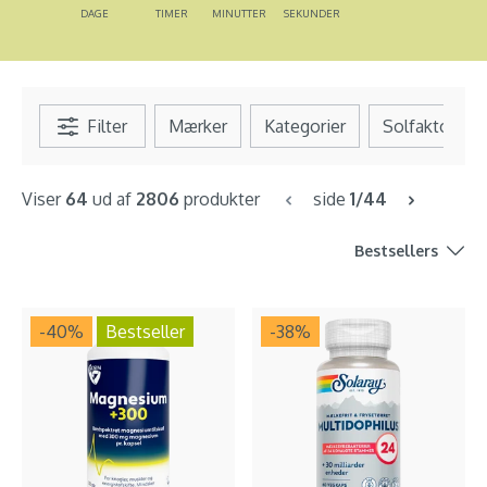
DAGE
TIMER
MINUTTER
SEKUNDER
Filter
Mærker
Kategorier
Solfaktor
Viser
64
ud af
2806
produkter
side
1/44
Bestsellers
-40
%
Bestseller
-38
%