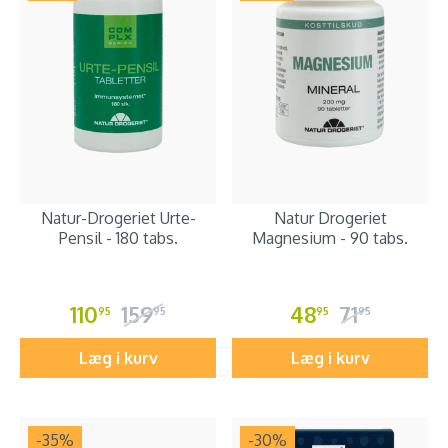
Natur-Drogeriet Urte-
Natur Drogeriet
Pensil - 180 tabs.
Magnesium - 90 tabs.
110
159
48
71
95
95
95
95
Læg i kurv
Læg i kurv
-35
%
-30
%