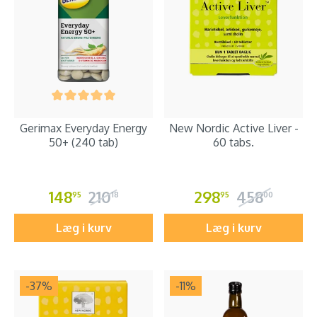
Gerimax Everyday Energy
New Nordic Active Liver -
50+ (240 tab)
60 tabs.
148
210
298
458
95
18
95
00
Læg i kurv
Læg i kurv
-37
%
-11
%