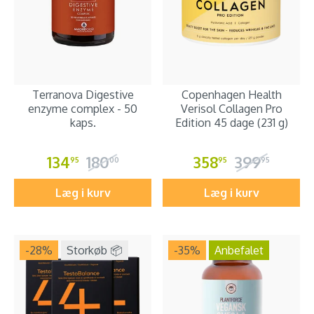
Terranova Digestive
Copenhagen Health
enzyme complex - 50
Verisol Collagen Pro
kaps.
Edition 45 dage (231 g)
134
180
358
399
95
00
95
95
Læg i kurv
Læg i kurv
-28
%
Storkøb 📦
-35
%
Anbefalet