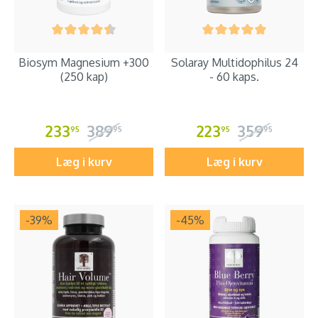
Biosym Magnesium +300
Solaray Multidophilus 24
(250 kap)
- 60 kaps.
233
389
223
359
95
95
95
95
Læg i kurv
Læg i kurv
-39
%
-45
%