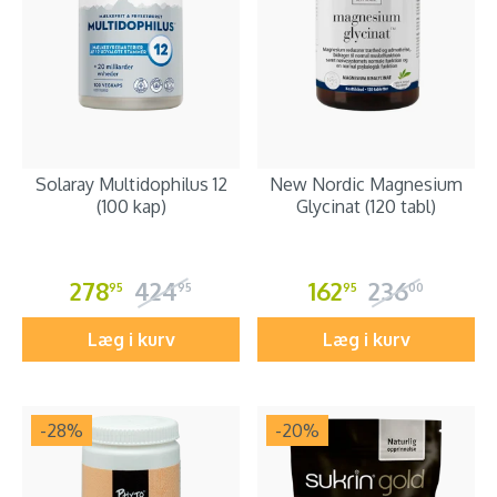
Solaray Multidophilus 12
New Nordic Magnesium
(100 kap)
Glycinat (120 tabl)
278
424
162
236
95
95
95
00
Læg i kurv
Læg i kurv
-28
%
-20
%