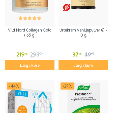
Vild Nord Collagen Gold
Urtekram Vaniljepulver Ø -
(165 g)
10 g.
219
299
37
49
95
99
95
95
Læg i kurv
Læg i kurv
-44
%
-29
%