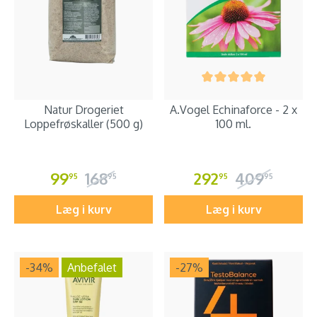
Natur Drogeriet
A.Vogel Echinaforce - 2 x
Loppefrøskaller (500 g)
100 ml.
99
168
292
409
95
95
95
95
Læg i kurv
Læg i kurv
-34
%
Anbefalet
-27
%