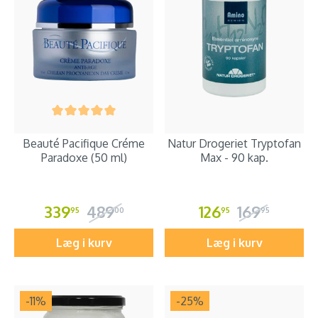
Beauté Pacifique Créme
Natur Drogeriet Tryptofan
Paradoxe (50 ml)
Max - 90 kap.
339
489
126
169
95
00
95
95
Læg i kurv
Læg i kurv
-11
%
-25
%