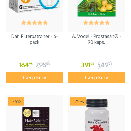
Dafi Filterpatroner - 6-
A. Vogel - Prostasan® -
pack
90 kaps.
164
295
391
549
95
00
95
95
Læg i kurv
Læg i kurv
-35
%
-25
%