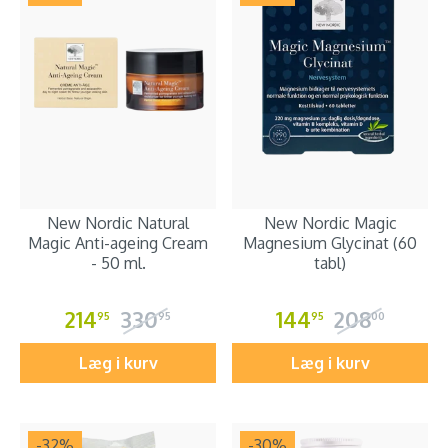
New Nordic Natural
New Nordic Magic
Magic Anti-ageing Cream
Magnesium Glycinat (60
- 50 ml.
tabl)
214
330
144
208
95
95
95
00
Læg i kurv
Læg i kurv
-32
%
-30
%