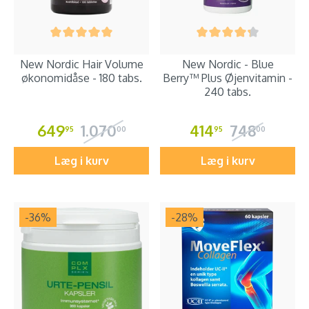
New Nordic Hair Volume
New Nordic - Blue
økonomidåse - 180 tabs.
Berry™ Plus Øjenvitamin -
240 tabs.
649
1.070
414
748
95
00
95
00
Læg i kurv
Læg i kurv
-36
%
-28
%