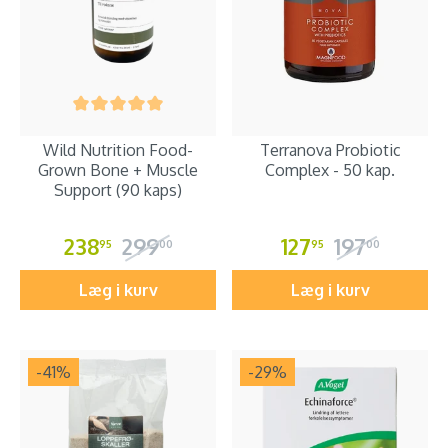
Wild Nutrition Food-
Terranova Probiotic
Grown Bone + Muscle
Complex - 50 kap.
Support (90 kaps)
238
299
127
197
95
00
95
00
Læg i kurv
Læg i kurv
-41
%
-29
%