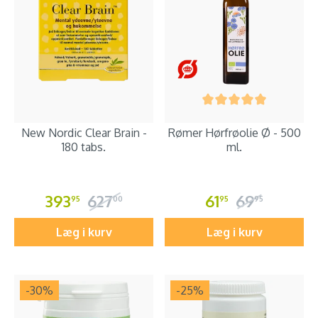
New Nordic Clear Brain -
Rømer Hørfrøolie Ø - 500
180 tabs.
ml.
393
627
61
69
95
00
95
95
Læg i kurv
Læg i kurv
-30
%
-25
%