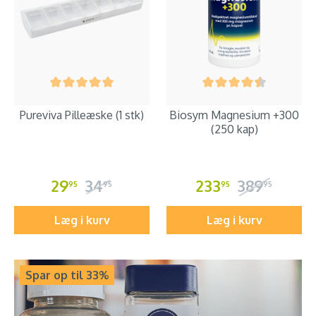
Pureviva Pilleæske (1 stk)
Biosym Magnesium +300
(250 kap)
29
34
233
389
95
95
95
95
Læg i kurv
Læg i kurv
Spar op til 33%