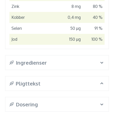
Zink
8 mg
80 %
Kobber
0,4 mg
40 %
Selen
50 µg
91 %
Jod
150 µg
100 %
Ingredienser
Pligttekst
Dosering