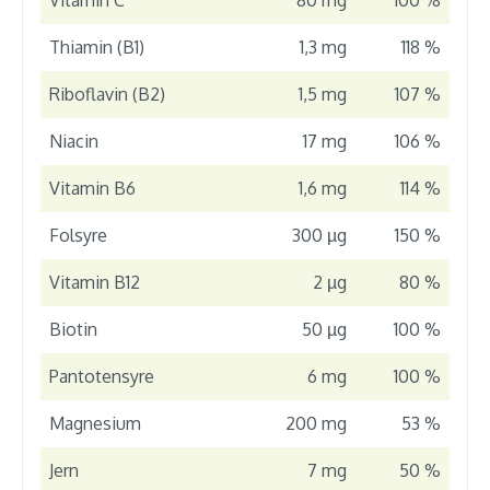
Vitamin C
80 mg
100 %
Thiamin (B1)
1,3 mg
118 %
Riboflavin (B2)
1,5 mg
107 %
Niacin
17 mg
106 %
Vitamin B6
1,6 mg
114 %
Folsyre
300 µg
150 %
Vitamin B12
2 µg
80 %
Biotin
50 µg
100 %
Pantotensyre
6 mg
100 %
Magnesium
200 mg
53 %
Jern
7 mg
50 %