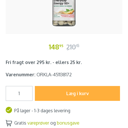
148
210
95
18
Fri fragt over 295 kr. - ellers 25 kr.
Varenummer:
ORKLA-451138172
Læg i kurv
På lager - 1-3 dages levering
Gratis
vareprøver
og
bonusgave