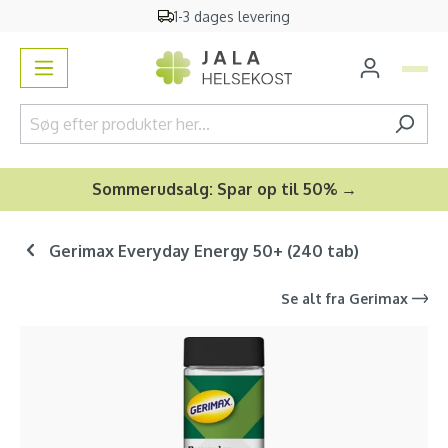
1-3 dages levering
vedindhold
Sommerudsalg: Spar op til 50% →
Gerimax Everyday Energy 50+ (240 tab)
Se alt fra
Gerimax
Spring over billedgalleri
-29
%