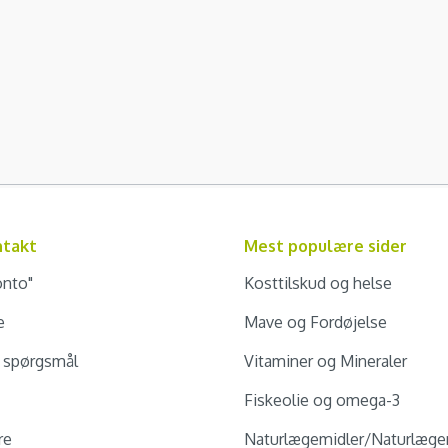
ntakt
Mest populære sider
onto"
Kosttilskud og helse
e
Mave og Fordøjelse
e spørgsmål
Vitaminer og Mineraler
Fiskeolie og omega-3
re
Naturlægemidler/Naturlæge