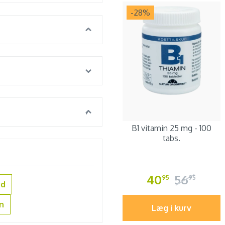
-28
%
B1 vitamin 25 mg - 100
tabs.
40
56
95
95
ud
in
Læg i kurv