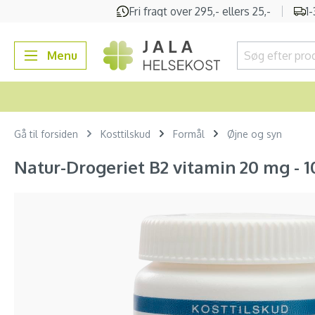
Fri fragt over 295,- ellers 25,-
1
 søgning
Gå til hovednavigation
Menu
Gå til forsiden
Kosttilskud
Formål
Øjne og syn
Natur-Drogeriet B2 vitamin 20 mg - 1
Spring over billedgalleri