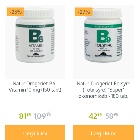
-25
%
-27
%
Natur Drogeriet B6-
Natur-Drogeriet Folsyre
Vitamin 10 mg (150 tabl)
(Folinsyre) "Super"
økonomikøb - 180 tab.
81
109
42
58
95
95
95
95
Læg i kurv
Læg i kurv