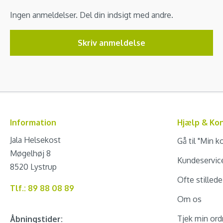
Ingen anmeldelser. Del din indsigt med andre.
Skriv anmeldelse
Information
Hjælp & Ko
Jala Helsekost
Gå til "Min k
Møgelhøj 8
Kundeservic
8520 Lystrup
Ofte stilled
Tlf.: 89 88 08 89
Om os
Tjek min ord
Åbningstider: