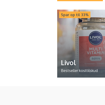
Spar op til 33%
Livol
Bestseller kosttilskud