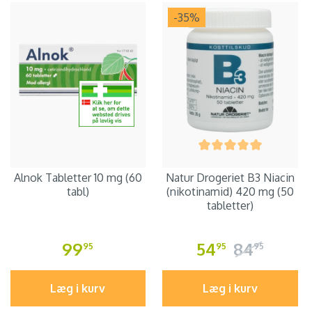
-35
%
Alnok Tabletter 10 mg (60
Natur Drogeriet B3 Niacin
tabl)
(nikotinamid) 420 mg (50
tabletter)
99
54
84
95
95
95
Læg i kurv
Læg i kurv