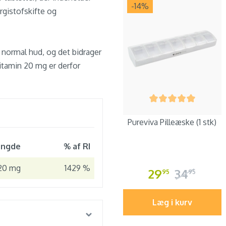
-14
%
ergistofskifte og
n normal hud, og det bidrager
itamin 20 mg er derfor
Pureviva Pilleæske (1 stk)
ngde
% af RI
20 mg
1429 %
29
34
95
95
Læg i kurv