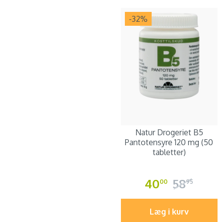
-32
%
Natur Drogeriet B5
Pantotensyre 120 mg (50
tabletter)
40
58
00
95
Læg i kurv