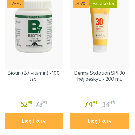
-28
%
-35
%
Bestseller
Biotin (B7 vitamin) - 100
Derma Sollotion SPF30
tab.
høj beskyt. - 200 ml.
52
73
74
114
95
95
95
95
Læg i kurv
Læg i kurv