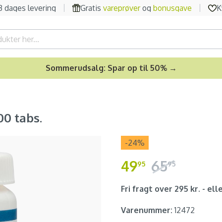
-3 dages levering
Gratis
vareprøver
og
bonusgave
K
Sommerudsalg: Spar op til 50% →
00 tabs.
-24
%
49
65
95
95
Fri fragt over 295 kr. - elle
Varenummer:
12472