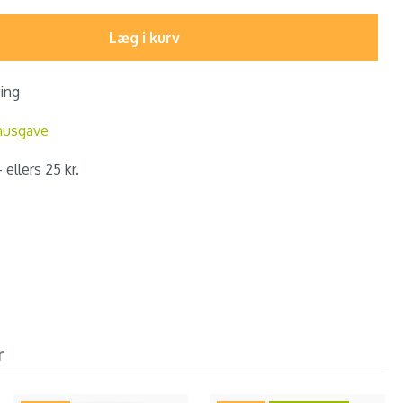
Læg i kurv
ring
nusgave
 ellers 25 kr.
r