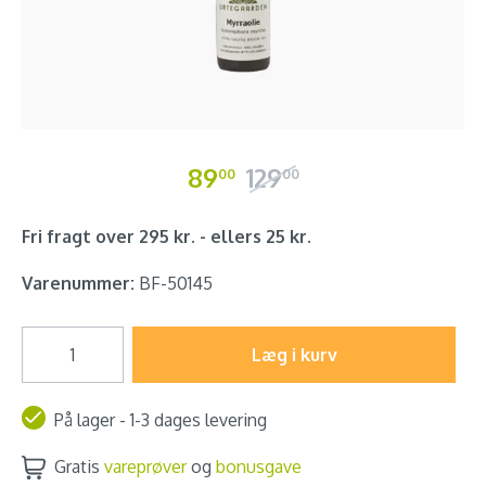
89
129
00
00
Fri fragt over 295 kr. - ellers 25 kr.
Varenummer:
BF-50145
Læg i kurv
På lager - 1-3 dages levering
Gratis
vareprøver
og
bonusgave