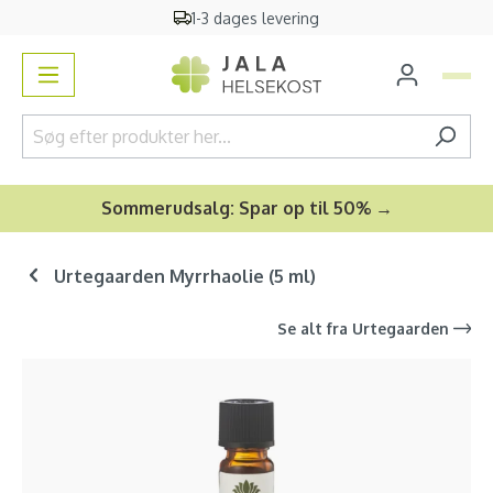
1-3 dages levering
vedindhold
Sommerudsalg: Spar op til 50% →
Urtegaarden Myrrhaolie (5 ml)
Se alt fra
Urtegaarden
Spring over billedgalleri
-31
%