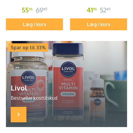
55
69
41
52
95
00
95
00
Læg i kurv
Læg i kurv
Spar op til 33%
Livol
Bestseller kosttilskud