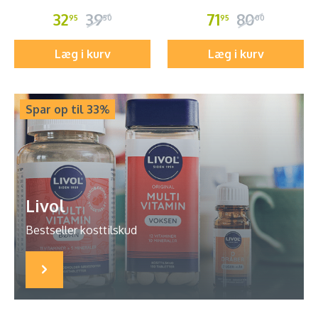
32
39
71
80
95
50
95
00
Læg i kurv
Læg i kurv
Spar op til 33%
Livol
Bestseller kosttilskud