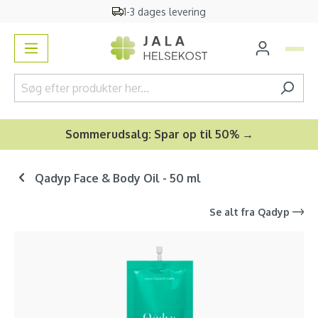
1-3 dages levering
vedindhold
Sommerudsalg: Spar op til 50% →
Qadyp Face & Body Oil - 50 ml
Se alt fra
Qadyp
Spring over billedgalleri
-10
%