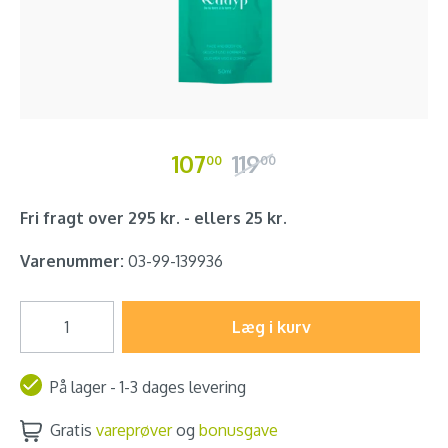
107
119
00
00
Fri fragt over 295 kr. - ellers 25 kr.
Varenummer:
03-99-139936
Læg i kurv
På lager - 1-3 dages levering
Gratis
vareprøver
og
bonusgave