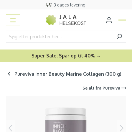
1-3 dages levering
vedindhold
Super Sale: Spar op til 40% →
Pureviva Inner Beauty Marine Collagen (300 g)
Se alt fra
Pureviva
Spring over billedgalleri
-20
%
Bestseller