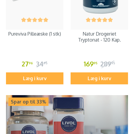
Pureviva Pilleæske (1 stk)
Natur Drogeriet
Tryptonat - 120 Kap.
27
34
169
289
96
95
95
95
Læg i kurv
Læg i kurv
Spar op til 33%