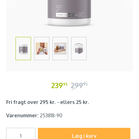
239
299
95
95
Fri fragt over 295 kr. - ellers 25 kr.
Varenummer:
253818-90
Læg i kurv