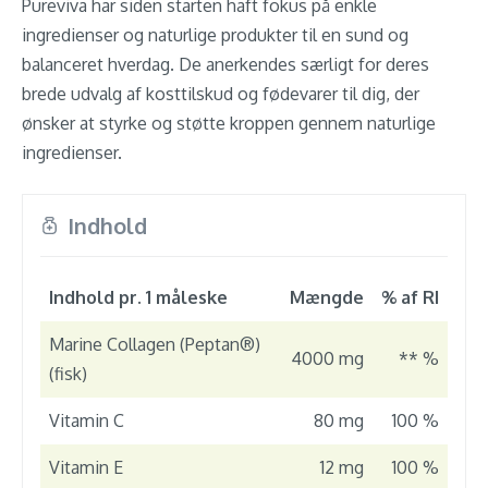
Pureviva har siden starten haft fokus på enkle
ingredienser og naturlige produkter til en sund og
balanceret hverdag. De anerkendes særligt for deres
brede udvalg af kosttilskud og fødevarer til dig, der
ønsker at styrke og støtte kroppen gennem naturlige
ingredienser.
Indhold
Indhold pr. 1 måleske
Mængde
% af RI
Marine Collagen (Peptan®)
4000 mg
** %
(fisk)
Vitamin C
80 mg
100 %
Vitamin E
12 mg
100 %