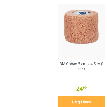
3M Coban 5 cm x 4,5 m (1
stk)
24
90
Læg i kurv