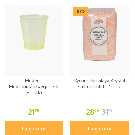
-10
%
Medeco
Rømer Himalaya Krystal
Medicinmålebæger Gul
salt granulat - 500 g
(80 stk)
21
28
31
85
76
95
Læg i kurv
Læg i kurv