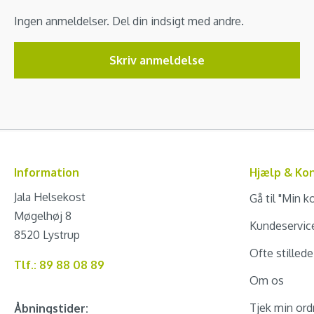
Ingen anmeldelser. Del din indsigt med andre.
Skriv anmeldelse
Information
Hjælp & Ko
Jala Helsekost
Gå til "Min k
Møgelhøj 8
Kundeservic
8520 Lystrup
Ofte stilled
Tlf.: 89 88 08 89
Om os
Tjek min ord
Åbningstider: