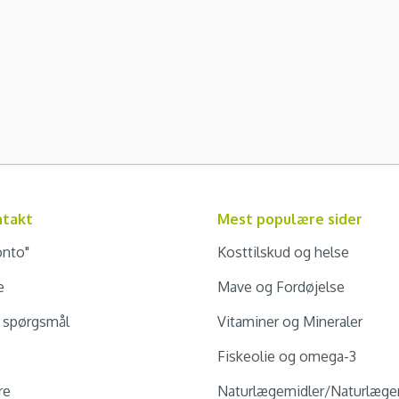
ntakt
Mest populære sider
onto"
Kosttilskud og helse
e
Mave og Fordøjelse
e spørgsmål
Vitaminer og Mineraler
Fiskeolie og omega-3
re
Naturlægemidler/Naturlæge