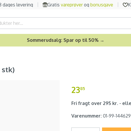
-3 dages levering
Gratis
vareprøver
og
bonusgave
K
Sommerudsalg: Spar op til 50% →
stk)
23
85
Fri fragt over 295 kr. - elle
Varenummer:
01-99-144629