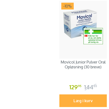
-10
%
Movicol Junior Pulver Oral
Opløsning (30 breve)
129
144
95
65
Læg i kurv