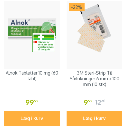
-22
%
Alnok Tabletter 10 mg (60
3M Steri-Strip Til
tabl)
Sårlukninger 6 mm x 100
mm (10 stk)
99
9
12
95
95
78
Læg i kurv
Læg i kurv