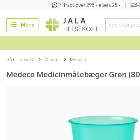
Fri fragt over 295,- ellers 25,-
1
 søgning
Gå til hovednavigation
Menu
Gå til forsiden
Mærker
Medeco
Medeco Medicinmålebæger Grøn (80 
Spring over billedgalleri