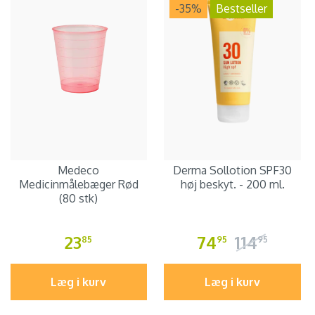
-35
%
Bestseller
Medeco
Derma Sollotion SPF30
Medicinmålebæger Rød
høj beskyt. - 200 ml.
(80 stk)
23
74
114
85
95
95
Læg i kurv
Læg i kurv