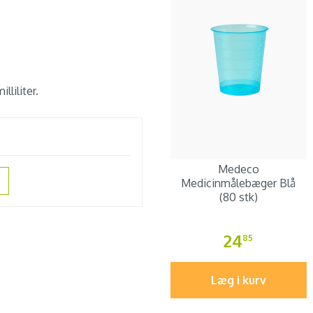
lliliter.
Medeco
Medicinmålebæger Blå
(80 stk)
24
85
Læg i kurv