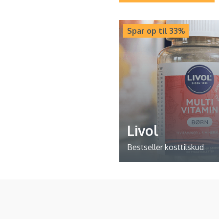
Spar op til 33%
Livol
Bestseller kosttilskud