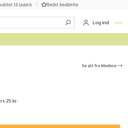
valitet til lavpris
Bedst bedømte
Log ind
Se alt fra
Medeco
rs 25 kr.