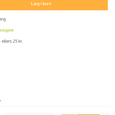
Læg i kurv
ring
nusgave
 ellers 25 kr.
r