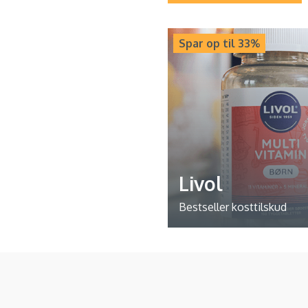
Spar op til 33%
Livol
Bestseller kosttilskud