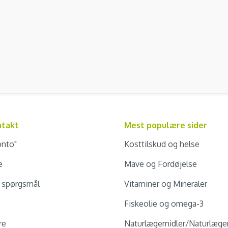
ntakt
Mest populære sider
onto"
Kosttilskud og helse
e
Mave og Fordøjelse
e spørgsmål
Vitaminer og Mineraler
Fiskeolie og omega-3
re
Naturlægemidler/Naturlæge