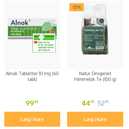
-15
%
Alnok Tabletter 10 mg (60
Natur Drogeriet
tabl)
Himmelsk Te (100 g)
99
44
52
95
95
95
Læg i kurv
Læg i kurv