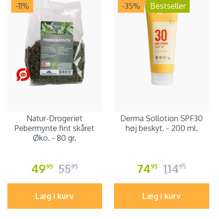
-11
%
-35
%
Bestseller
Natur-Drogeriet
Derma Sollotion SPF30
Pebermynte fint skåret
høj beskyt. - 200 ml.
Øko. - 80 gr.
49
55
74
114
95
95
95
95
Læg i kurv
Læg i kurv