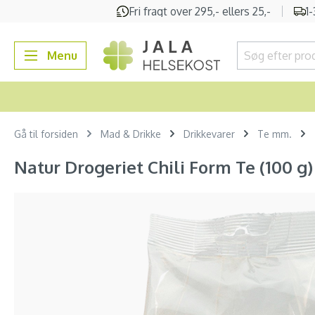
Fri fragt over 295,- ellers 25,-
1
 søgning
Gå til hovednavigation
Menu
Gå til forsiden
Mad & Drikke
Drikkevarer
Te mm.
Natur Drogeriet Chili Form Te (100 g)
Spring over billedgalleri