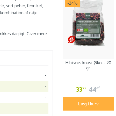
-24
%
, sort peber, fennikel,
 kombination af nøje
rikkes dagligt. Giver mere
Hibiscus knust Øko. - 90
gr.
-
-
33
44
95
95
-
Læg i kurv
-