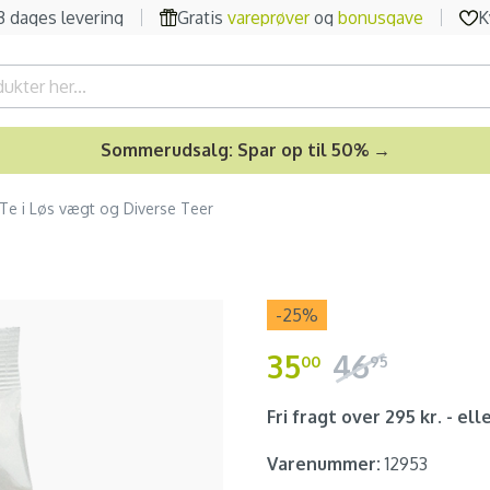
-3 dages levering
Gratis
vareprøver
og
bonusgave
K
Sommerudsalg: Spar op til 50% →
Te i Løs vægt og Diverse Teer
-25
%
35
46
00
95
Fri fragt over 295 kr. - elle
Varenummer:
12953