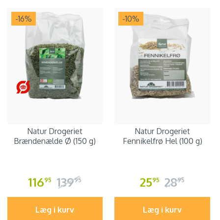
-16
%
-10
%
Natur Drogeriet
Natur Drogeriet
Brændenælde Ø (150 g)
Fennikelfrø Hel (100 g)
116
139
25
28
95
95
95
95
Læg i kurv
Læg i kurv