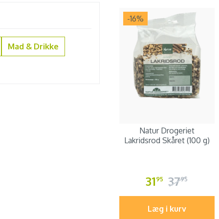
-16
%
Mad & Drikke
Natur Drogeriet
Lakridsrod Skåret (100 g)
31
37
95
95
Læg i kurv