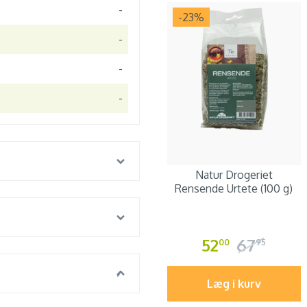
-
-23
%
-
-
-
Natur Drogeriet
Rensende Urtete (100 g)
52
67
00
95
Læg i kurv