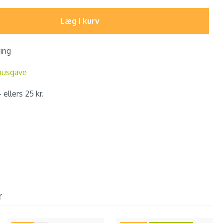
Læg i kurv
ring
nusgave
 ellers 25 kr.
r