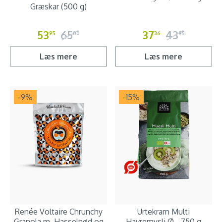
Græskar (500 g)
53
65
37
43
95
00
36
95
Læs mere
Læs mere
-9
%
-15
%
Renée Voltaire Chrunchy
Urtekram Multi
Granola m. Hasselnød og
Havremysli Ø - 750 g