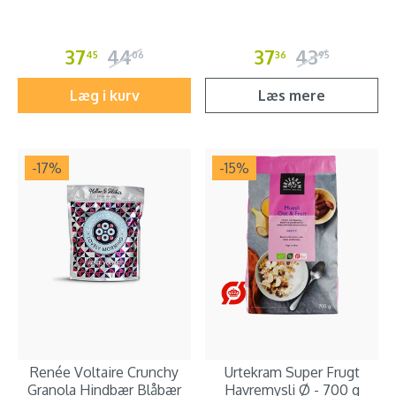
37
44
37
43
45
06
36
95
Læg i kurv
Læs mere
-17
%
-15
%
Renée Voltaire Crunchy
Urtekram Super Frugt
Granola Hindbær Blåbær
Havremysli Ø - 700 g