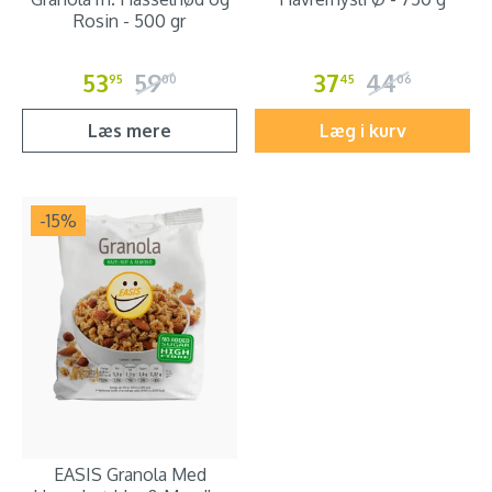
Rosin - 500 gr
53
59
37
44
95
00
45
06
Læs mere
Læg i kurv
-15
%
EASIS Granola Med