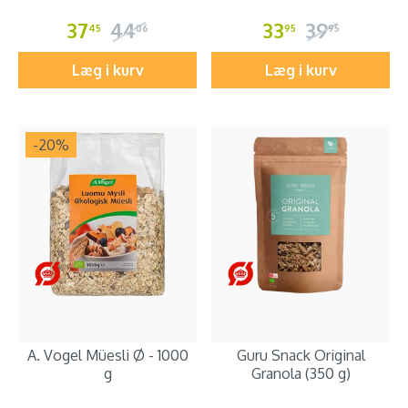
37
44
33
39
45
06
95
95
Læg i kurv
Læg i kurv
-20
%
A. Vogel Müesli Ø - 1000
Guru Snack Original
g
Granola (350 g)