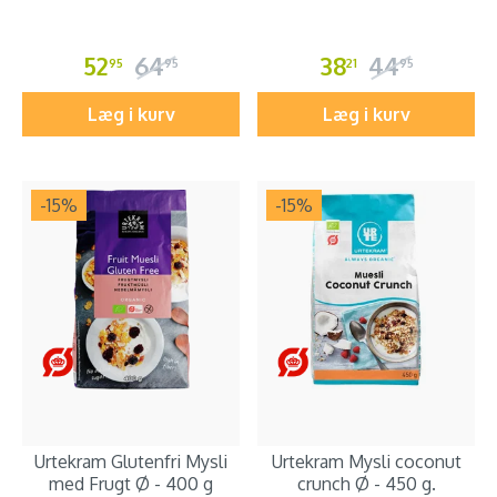
52
64
38
44
95
95
21
95
Læg i kurv
Læg i kurv
-15
%
-15
%
Urtekram Glutenfri Mysli
Urtekram Mysli coconut
med Frugt Ø - 400 g
crunch Ø - 450 g.