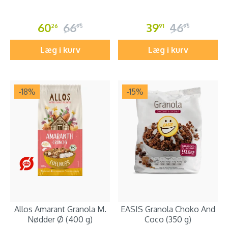
60
66
39
46
26
95
91
95
Læg i kurv
Læg i kurv
-18
%
-15
%
Allos Amarant Granola M.
EASIS Granola Choko And
Nødder Ø (400 g)
Coco (350 g)