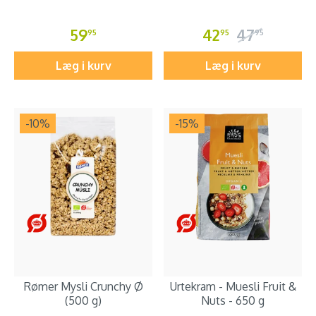
59
42
47
95
95
95
Læg i kurv
Læg i kurv
-10
%
-15
%
Rømer Mysli Crunchy Ø
Urtekram - Muesli Fruit &
(500 g)
Nuts - 650 g