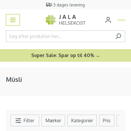
1-3 dages levering
vedindhold
Super Sale: Spar op til 40% →
Müsli
Filter
Mærker
Kategorier
Pris
Se al