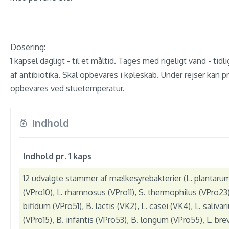
Dosering:
1 kapsel dagligt - til et måltid. Tages med rigeligt vand - tidl
af antibiotika. Skal opbevares i køleskab. Under rejser kan p
opbevares ved stuetemperatur.
Indhold
Indhold pr. 1 kaps
12 udvalgte stammer af mælkesyrebakterier (L. plantaru
(VPro10), L. rhamnosus (VPro11), S. thermophilus (VPro23)
bifidum (VPro51), B. lactis (VK2), L. casei (VK4), L. salivar
(VPro15), B. infantis (VPro53), B. longum (VPro55), L. bre