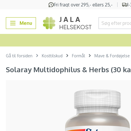
Fri fragt over 295,- ellers 25,-
1
 søgning
Gå til hovednavigation
Menu
Gå til forsiden
Kosttilskud
Formål
Mave & Fordøjelse
Solaray Multidophilus & Herbs (30 ka
Spring over billedgalleri