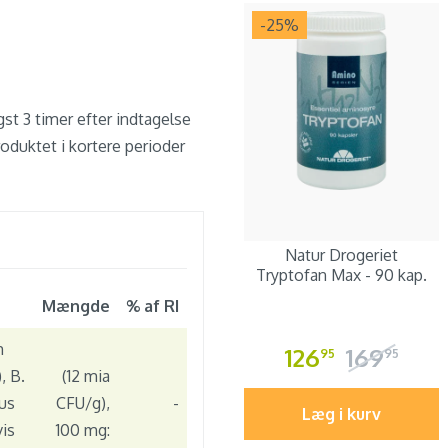
-25
%
igst 3 timer efter indtagelse
roduktet i kortere perioder
Natur Drogeriet
Tryptofan Max - 90 kap.
Mængde
% af RI
m
126
169
95
95
, B.
(12 mia
ius
CFU/g),
-
Læg i kurv
vis
100 mg: