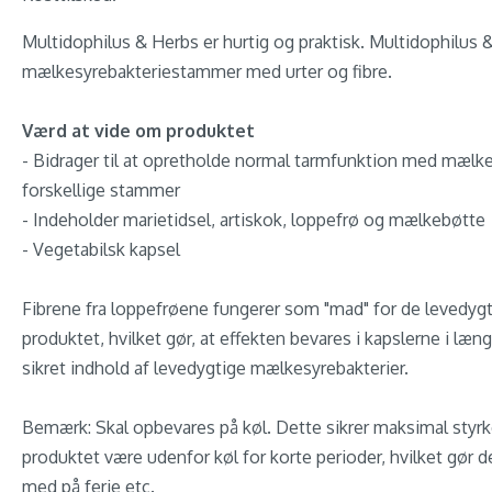
Multidophilus & Herbs er hurtig og praktisk. Multidophilus 
mælkesyrebakteriestammer med urter og fibre.
Værd at vide om produktet
- Bidrager til at opretholde normal tarmfunktion med mælkes
forskellige stammer
- Indeholder marietidsel, artiskok, loppefrø og mælkebøtte
- Vegetabilsk kapsel
Fibrene fra loppefrøene fungerer som "mad" for de levedygt
produktet, hvilket gør, at effekten bevares i kapslerne i læn
sikret indhold af levedygtige mælkesyrebakterier.
Bemærk: Skal opbevares på køl. Dette sikrer maksimal styrke
produktet være udenfor køl for korte perioder, hvilket gør d
med på ferie etc.