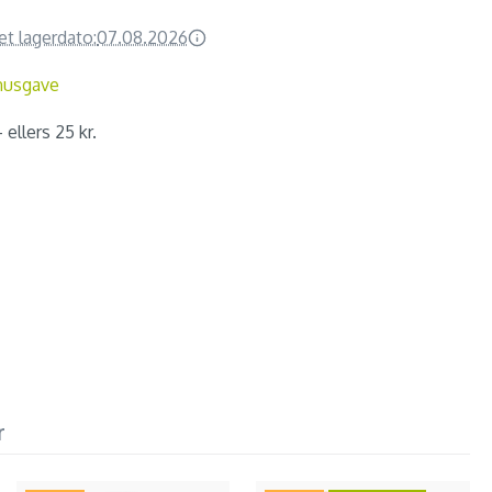
et lagerdato:
07.08.2026
nusgave
 ellers 25 kr.
r