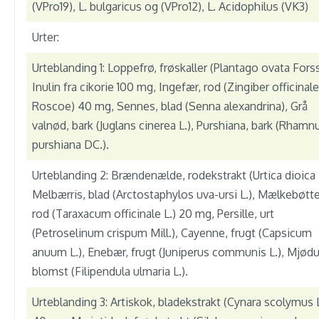
(VPro19), L. bulgaricus og (VPro12), L. Acidophilus (VK3)
Urter:
Urteblanding 1: Loppefrø, frøskaller (Plantago ovata Forss
Inulin fra cikorie 100 mg, Ingefær, rod (Zingiber officinale
Roscoe) 40 mg, Sennes, blad (Senna alexandrina), Grå
valnød, bark (Juglans cinerea L.), Purshiana, bark (Rhamn
purshiana DC.).
Urteblanding 2: Brændenælde, rodekstrakt (Urtica dioica L
Melbærris, blad (Arctostaphylos uva-ursi L.), Mælkebøtte
rod (Taraxacum officinale L.) 20 mg, Persille, urt
(Petroselinum crispum Mill.), Cayenne, frugt (Capsicum
anuum L.), Enebær, frugt (Juniperus communis L.), Mjødu
blomst (Filipendula ulmaria L.).
Urteblanding 3: Artiskok, bladekstrakt (Cynara scolymus 