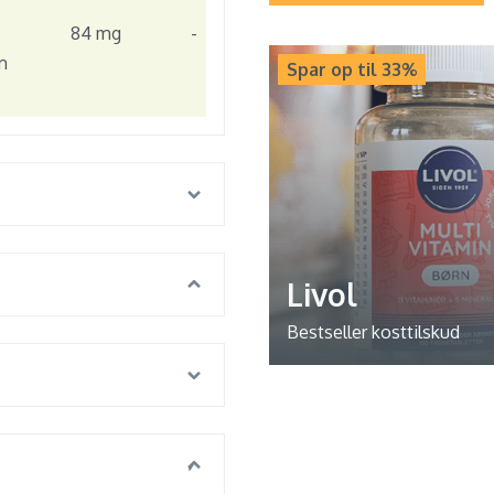
84 mg
-
m
Spar op til 33%
Livol
Bestseller kosttilskud