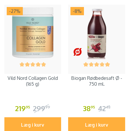
-27
%
-8
%
Vild Nord Collagen Gold
Biogan Rødbedesaft Ø -
(165 g)
750 ml.
219
299
38
42
95
99
95
48
Læg i kurv
Læg i kurv