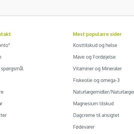
ntakt
Mest populære sider
onto"
Kosttilskud og helse
e
Mave og Fordøjelse
e spørgsmål
Vitaminer og Mineraler
Fiskeolie og omega-3
re
Naturlægemidler/Naturlæge
ar
Magnesium tilskud
ter
Dagcreme til ansigtet
Fødevarer