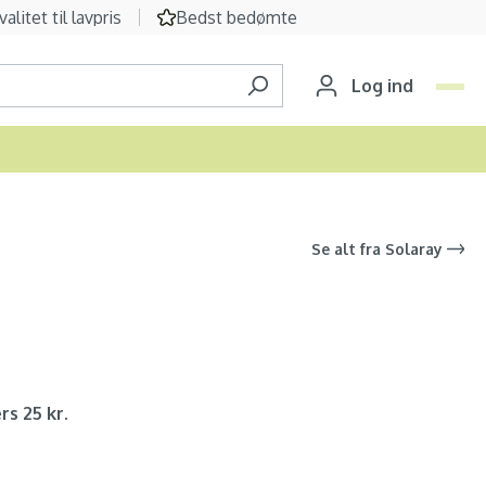
valitet til lavpris
Bedst bedømte
Log ind
Se alt fra
Solaray
rs 25 kr.