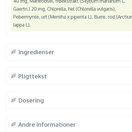
40 mg, Marietidsel, frøekstrakt (Silybum marianum L.
Gaertn.) 20 mg, Chlorella, hel (Chlorella vulgaris),
Pebermynte, urt (Mentha x piperita L), Burre, rod (Arctiu
lappa L).
Ingredienser
Pligttekst
Dosering
Andre informationer