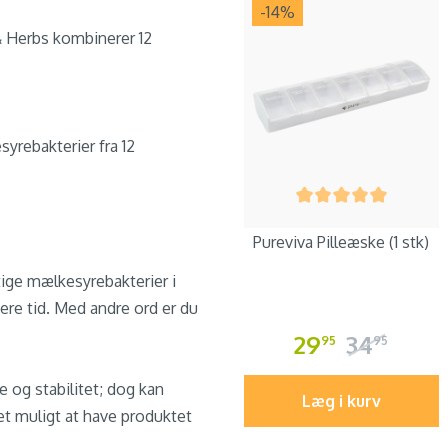
-14
%
& Herbs kombinerer 12
yrebakterier fra 12
Pureviva Pilleæske (1 stk)
ige mælkesyrebakterier i
gere tid. Med andre ord er du
29
34
95
95
 og stabilitet; dog kan
Læg i kurv
et muligt at have produktet