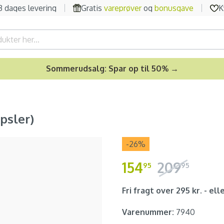
-3 dages levering
Gratis
vareprøver
og
bonusgave
K
Sommerudsalg: Spar op til 50% →
psler)
-26
%
154
209
95
95
Fri fragt over 295 kr. - elle
Varenummer:
7940