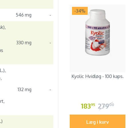
-34
%
546 mg
-
k),
330 mg
-
us
.),
Kyolic Hvidløg - 100 kaps.
,
132 mg
-
rt,
183
279
95
00
L)
Læg i kurv