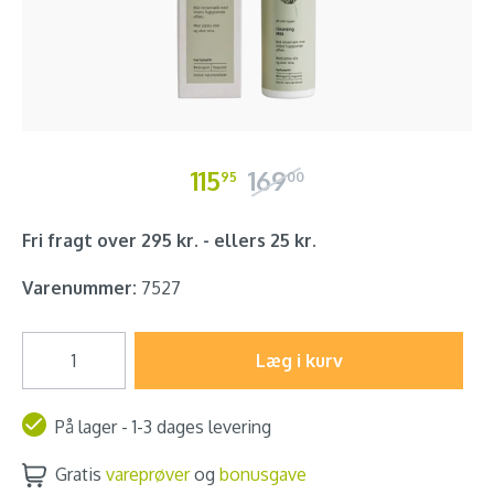
115
169
95
00
Fri fragt over 295 kr. - ellers 25 kr.
Varenummer:
7527
Læg i kurv
På lager - 1-3 dages levering
Gratis
vareprøver
og
bonusgave