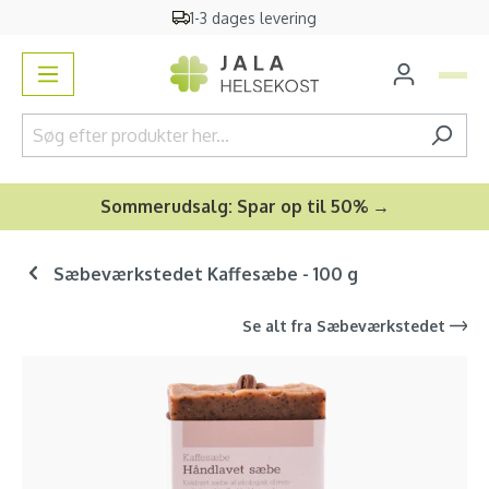
1-3 dages levering
vedindhold
Sommerudsalg: Spar op til 50% →
Sæbeværkstedet Kaffesæbe - 100 g
Se alt fra
Sæbeværkstedet
Spring over billedgalleri
-35
%