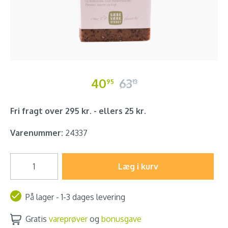
40
63
95
13
Fri fragt over 295 kr. - ellers 25 kr.
Varenummer:
24337
Læg i kurv
På lager - 1-3 dages levering
Gratis
vareprøver
og
bonusgave