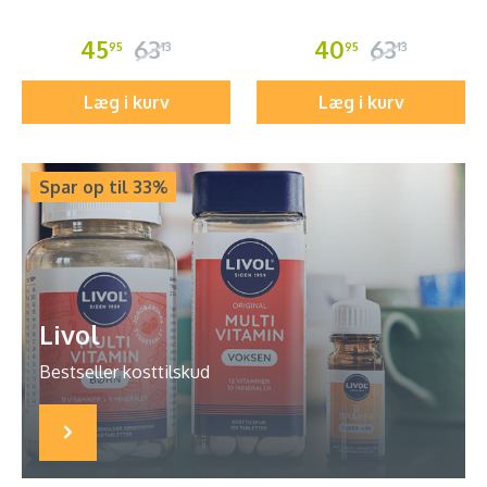
45
63
40
63
95
13
95
13
Læg i kurv
Læg i kurv
Spar op til 33%
Livol
Bestseller kosttilskud