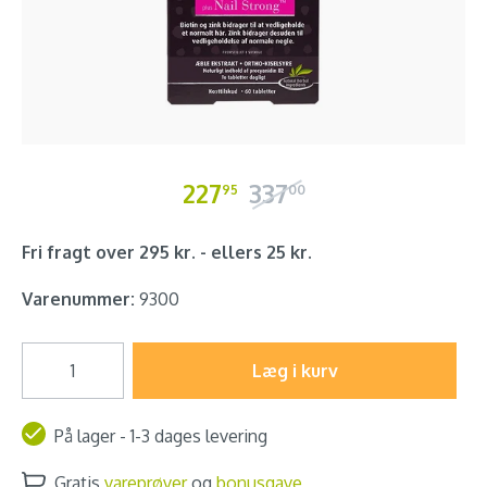
227
337
95
00
Fri fragt over 295 kr. - ellers 25 kr.
Varenummer:
9300
Læg i kurv
På lager - 1-3 dages levering
Gratis
vareprøver
og
bonusgave