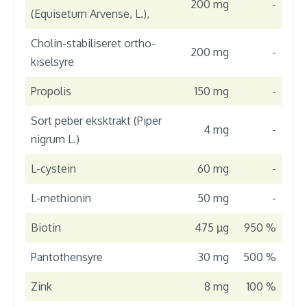
200 mg
-
(Equisetum Arvense, L.),
Cholin-stabiliseret ortho-
200 mg
-
kiselsyre
Propolis
150 mg
-
Sort peber eksktrakt (Piper
4 mg
-
nigrum L.)
L-cystein
60 mg
-
L-methionin
50 mg
-
Biotin
475 µg
950 %
Pantothensyre
30 mg
500 %
Zink
8 mg
100 %