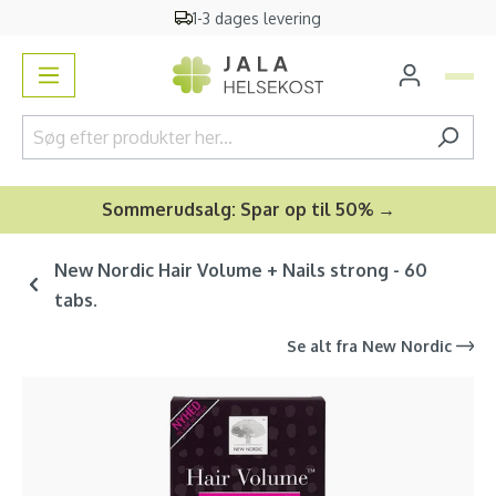
1-3 dages levering
vedindhold
Sommerudsalg: Spar op til 50% →
New Nordic Hair Volume + Nails strong - 60
tabs.
Se alt fra
New Nordic
Spring over billedgalleri
-32
%