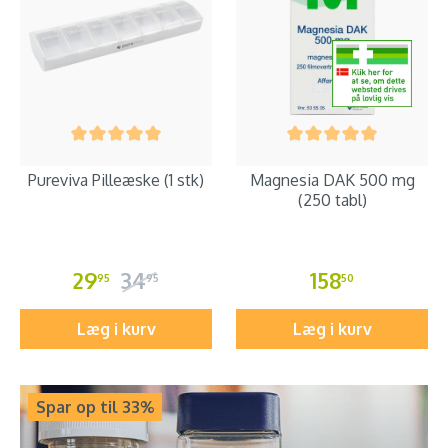
Pureviva Pilleæske (1 stk)
Magnesia DAK 500 mg
(250 tabl)
29
34
158
95
95
50
Læg i kurv
Læg i kurv
Spar op til 33%