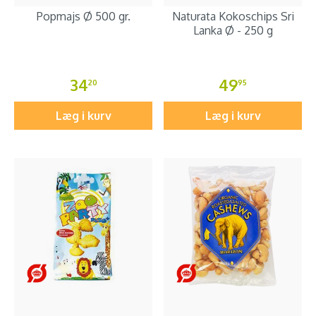
Popmajs Ø 500 gr.
Naturata Kokoschips Sri
Lanka Ø - 250 g
34
49
20
95
Læg i kurv
Læg i kurv