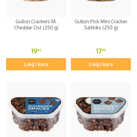
Gullon Crackers M.
Gullon Pick Mini Cracker
Cheddar Ost (250 g)
Saltkiks (250 g)
19
17
95
95
Læg i kurv
Læg i kurv