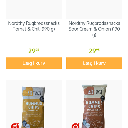
Nordthy Rugbrødssnacks
Nordthy Rugbrødssnacks
Tomat & Chili (190 g)
Sour Cream & Onion (190
g)
29
29
95
95
Læg i kurv
Læg i kurv