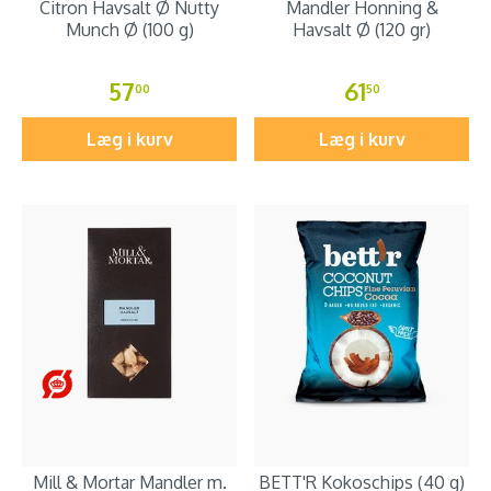
Citron Havsalt Ø Nutty
Mandler Honning &
Munch Ø (100 g)
Havsalt Ø (120 gr)
57
61
00
50
Læg i kurv
Læg i kurv
Mill & Mortar Mandler m.
BETT'R Kokoschips (40 g)