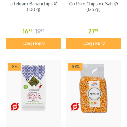
Urtekram Bananchips Ø
Go Pure Chips m. Salt Ø
(100 g)
(125 gr)
16
19
27
96
95
95
Læg i kurv
Læg i kurv
-8
%
-10
%