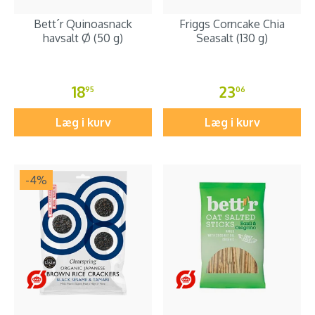
Bett´r Quinoasnack
Friggs Corncake Chia
havsalt Ø (50 g)
Seasalt (130 g)
18
23
95
06
Læg i kurv
Læg i kurv
-4
%