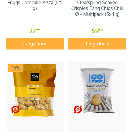
Friggs Corncake Pizza (125
Clearspring Seaveg
g)
Crispies Tang Chips Chili
Ø - Multipack (5x4 g)
22
59
99
50
Læg i kurv
Læg i kurv
-15
%