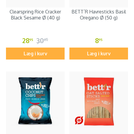
Clearspring Rice Cracker
BETT´R Havresticks Basil
Black Sesame Ø (40 g)
Oregano Ø (50 g)
28
30
8
95
00
95
Læg i kurv
Læg i kurv