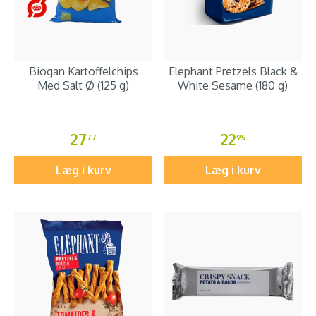
Biogan Kartoffelchips
Elephant Pretzels Black &
Med Salt Ø (125 g)
White Sesame (180 g)
27
22
77
95
Læg i kurv
Læg i kurv