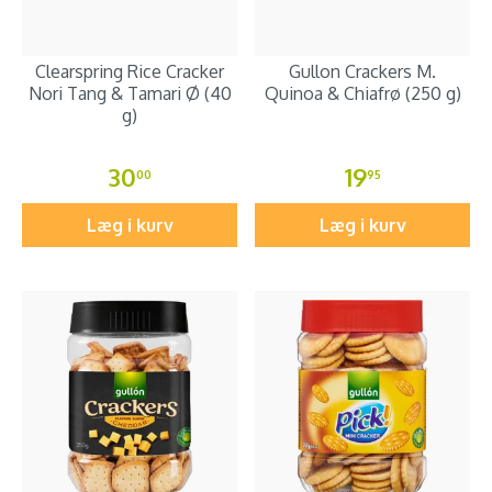
Clearspring Rice Cracker
Gullon Crackers M.
Nori Tang & Tamari Ø (40
Quinoa & Chiafrø (250 g)
g)
30
19
00
95
Læg i kurv
Læg i kurv