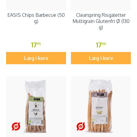
EASIS Chips Barbecue (50
Clearspring Risgaletter
g)
Multigrain Glutenfri Ø (130
g)
17
17
95
00
Læg i kurv
Læg i kurv