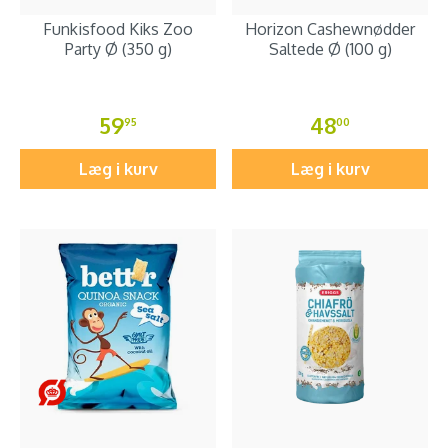
Funkisfood Kiks Zoo
Horizon Cashewnødder
Party Ø (350 g)
Saltede Ø (100 g)
59
48
95
00
Læg i kurv
Læg i kurv