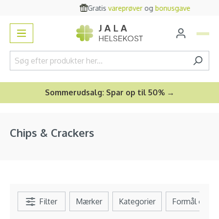
Gratis
vareprøver
og
bonusgave
vedindhold
Sommerudsalg: Spar op til 50% →
Chips & Crackers
Filter
Mærker
Kategorier
Formål og b