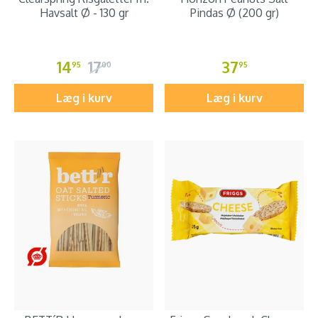
Havsalt Ø - 130 gr
Pindas Ø (200 gr)
14
17
37
95
00
95
Læg i kurv
Læg i kurv