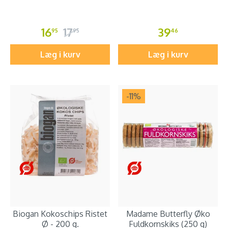
16
17
39
95
95
46
Læg i kurv
Læg i kurv
-11
%
Biogan Kokoschips Ristet
Madame Butterfly Øko
Ø - 200 g.
Fuldkornskiks (250 g)