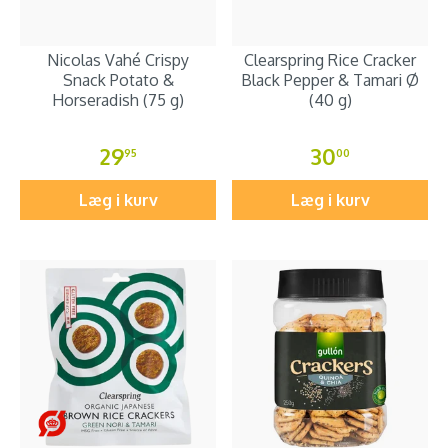
Nicolas Vahé Crispy
Clearspring Rice Cracker
Snack Potato &
Black Pepper & Tamari Ø
Horseradish (75 g)
(40 g)
29
30
95
00
Læg i kurv
Læg i kurv