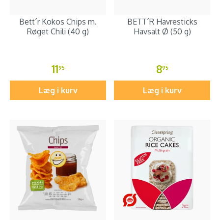
Bett´r Kokos Chips m.
BETT´R Havresticks
Røget Chili (40 g)
Havsalt Ø (50 g)
11
8
95
95
Læg i kurv
Læg i kurv