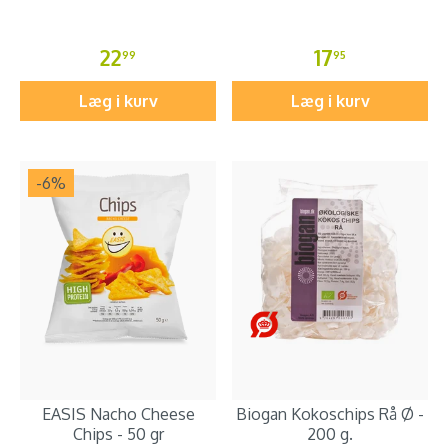
22
17
99
95
Læg i kurv
Læg i kurv
-6
%
EASIS Nacho Cheese
Biogan Kokoschips Rå Ø -
Chips - 50 gr
200 g.