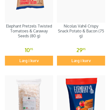
Elephant Pretzels Twisted
Nicolas Vahé Crispy
Tomatoes & Caraway
Snack Potato & Bacon (75
Seeds (80 g)
g)
10
29
95
95
Læg i kurv
Læg i kurv