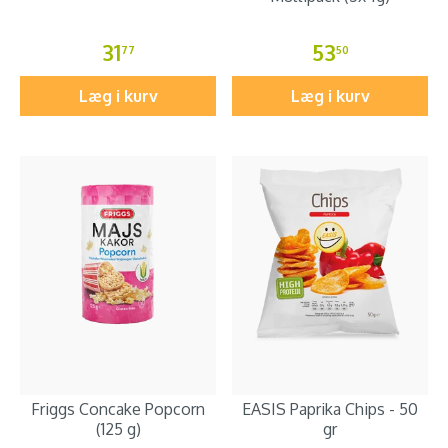
31
53
77
50
Læg i kurv
Læg i kurv
Friggs Concake Popcorn
EASIS Paprika Chips - 50
(125 g)
gr