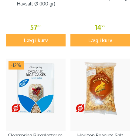
Havsalt Ø (100 gr)
57
14
00
95
Læg i kurv
Læg i kurv
-12
%
Clearspring Risgaletter m.
Horizon Peanuts Salt