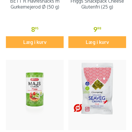
BETT´R Havresnacks m
Friggs Snackpack Cheese
Gurkemejerod Ø (50 g)
Glutenfri (25 g)
8
9
95
98
Læg i kurv
Læg i kurv