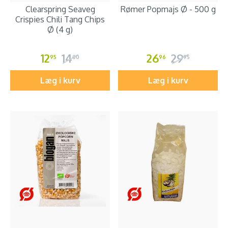
Clearspring Seaveg
Rømer Popmajs Ø - 500 g
Crispies Chili Tang Chips
Ø (4 g)
12
14
26
29
95
00
96
95
Læg i kurv
Læg i kurv