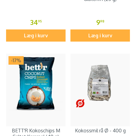
34
9
95
98
Læg i kurv
Læg i kurv
-17
%
BETT'R Kokoschips M
Kokossmil rå Ø - 400 g