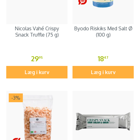
Nicolas Vahé Crispy
Byodo Riskiks Med Salt Ø
Snack Truffle (75 g)
(100 g)
29
18
95
47
Læg i kurv
Læg i kurv
-3
%