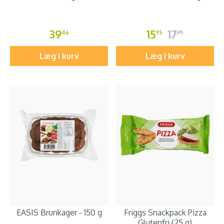
39
15
17
46
95
95
Læg i kurv
Læg i kurv
EASIS Brunkager - 150 g
Friggs Snackpack Pizza
Glutenfri (25 g)