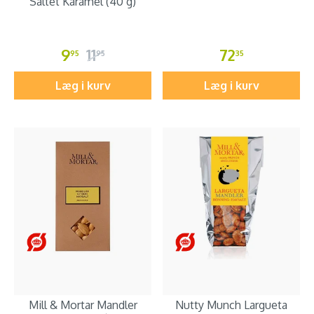
Saltet Karamel (40 g)
9
11
72
95
95
35
Læg i kurv
Læg i kurv
Mill & Mortar Mandler
Nutty Munch Largueta