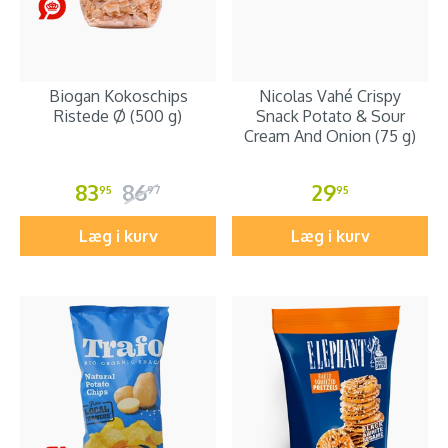
Biogan Kokoschips
Nicolas Vahé Crispy
Ristede Ø (500 g)
Snack Potato & Sour
Cream And Onion (75 g)
83
86
29
95
97
95
Læg i kurv
Læg i kurv