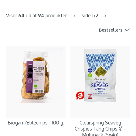
Viser
64
ud af
94
produkter
side
1/2
Bestsellers
Biogan Æblechips - 100 g.
Clearspring Seaveg
Crispies Tang Chips Ø -
Multipack (5x4g)