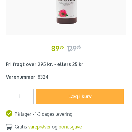
89
129
95
95
Fri fragt over 295 kr. - ellers 25 kr.
Varenummer:
8324
Læg i kurv
På lager - 1-3 dages levering
Gratis
vareprøver
og
bonusgave