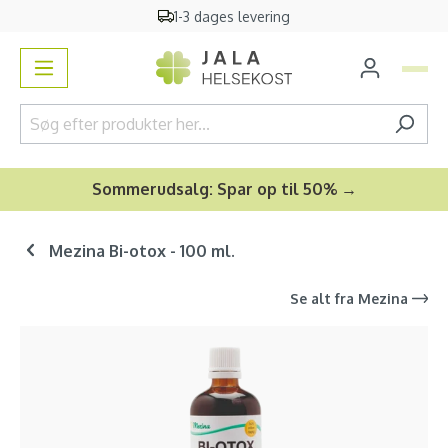
1-3 dages levering
vedindhold
Sommerudsalg: Spar op til 50% →
Mezina Bi-otox - 100 ml.
Se alt fra
Mezina
Spring over billedgalleri
-31
%