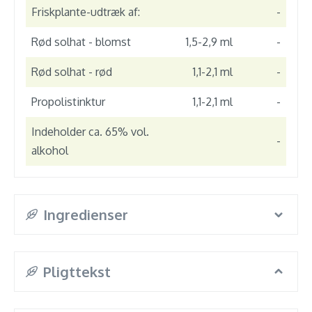
Friskplante-udtræk af:
-
Rød solhat - blomst
1,5-2,9 ml
-
Rød solhat - rød
1,1-2,1 ml
-
Propolistinktur
1,1-2,1 ml
-
Indeholder ca. 65% vol.
-
alkohol
Ingredienser
Pligttekst