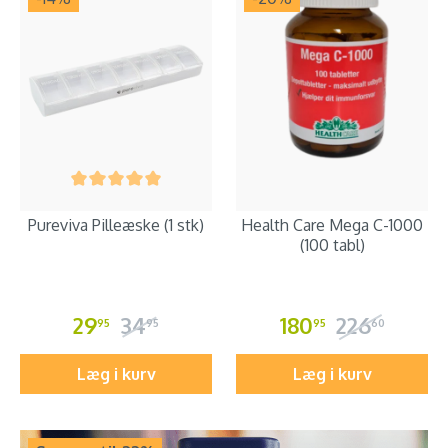
Pureviva Pilleæske (1 stk)
Health Care Mega C-1000
(100 tabl)
29
34
180
226
95
95
95
60
Læg i kurv
Læg i kurv