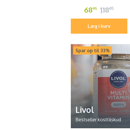
68
118
95
00
Læg i kurv
Spar op til 33%
Livol
Bestseller kosttilskud