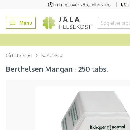
Fri fragt over 295,- ellers 25,-
1
 søgning
Gå til hovednavigation
Menu
Gå til forsiden
Kosttilskud
Berthelsen Mangan - 250 tabs.
Spring over billedgalleri