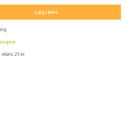
Læg i kurv
ring
nusgave
 ellers 25 kr.