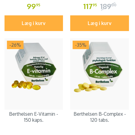
99
117
189
95
95
00
Læg i kurv
Læg i kurv
-26
%
-35
%
Berthelsen E-Vitamin -
Berthelsen B-Complex -
150 kaps.
120 tabs.