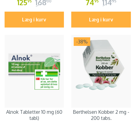
125
168
74
114
95
00
95
95
Læg i kurv
Læg i kurv
-38
%
Alnok Tabletter 10 mg (60
Berthelsen Kobber 2 mg -
tabl)
200 tabs.