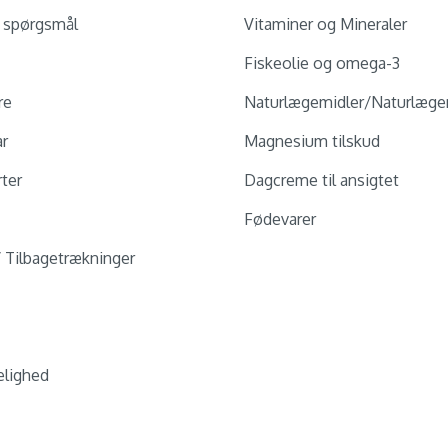
e spørgsmål
Vitaminer og Mineraler
Fiskeolie og omega-3
re
Naturlægemidler/Naturlæge
ar
Magnesium tilskud
ter
Dagcreme til ansigtet
Fødevarer
/ Tilbagetrækninger
lighed