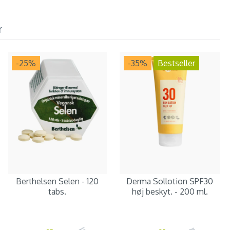
r
-25
%
-35
%
Bestseller
Berthelsen Selen - 120
Derma Sollotion SPF30
tabs.
høj beskyt. - 200 ml.