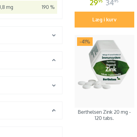
29
34
95
95
3,8 mg
190 %
Læg i kurv
-41
%
Berthelsen Zink 20 mg -
120 tabs.