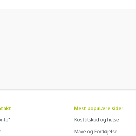
ntakt
Mest populære sider
onto"
Kosttilskud og helse
e
Mave og Fordøjelse