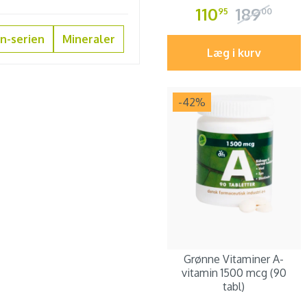
110
189
95
00
n-serien
Mineraler
Læg i kurv
-42
%
Grønne Vitaminer A-
vitamin 1500 mcg (90
tabl)