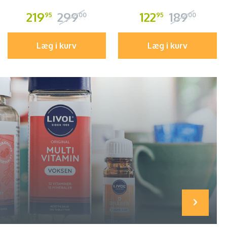
219
299
122
189
95
00
95
00
Læg i kurv
Læg i kurv