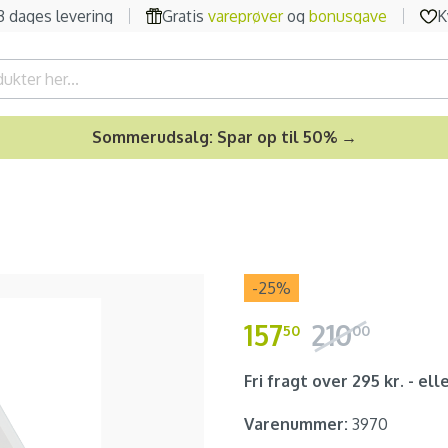
-3 dages levering
Gratis
vareprøver
og
bonusgave
K
Sommerudsalg: Spar op til 50% →
-25
%
157
210
50
00
Fri fragt over 295 kr. - elle
Varenummer:
3970