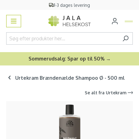
1-3 dages levering
vedindhold
Sommerudsalg: Spar op til 50% →
Urtekram Brændenælde Shampoo Ø - 500 ml
Se alt fra
Urtekram
Spring over billedgalleri
-15
%