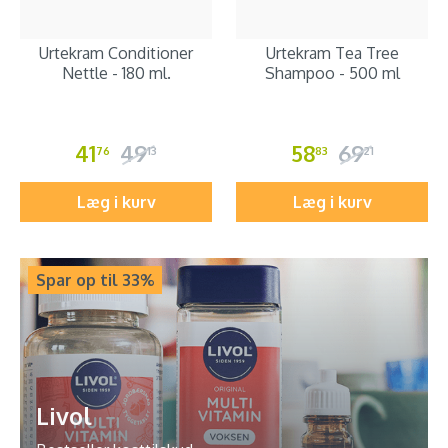
Urtekram Conditioner
Urtekram Tea Tree
Nettle - 180 ml.
Shampoo - 500 ml
41
49
58
69
76
13
83
21
Læg i kurv
Læg i kurv
Spar op til 33%
Livol