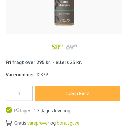
58
69
83
21
Fri fragt over 295 kr. - ellers 25 kr.
Varenummer:
10379
Læg i kurv
På lager - 1-3 dages levering
Gratis
vareprøver
og
bonusgave