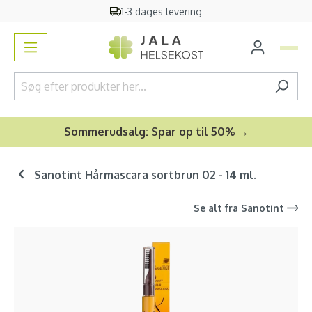
1-3 dages levering
vedindhold
Sommerudsalg: Spar op til 50% →
Sanotint Hårmascara sortbrun 02 - 14 ml.
Se alt fra
Sanotint
Spring over billedgalleri
-24
%