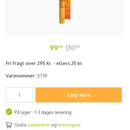
99
130
00
00
Fri fragt over 295 kr. - ellers 25 kr.
Varenummer:
5739
Læg i kurv
På lager - 1-3 dages levering
Gratis
vareprøver
og
bonusgave