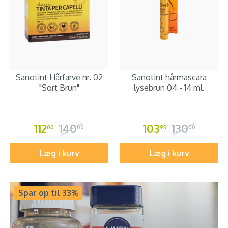
Sanotint Hårfarve nr. 02
Sanotint hårmascara
"Sort Brun"
lysebrun 04 - 14 ml.
112
140
103
130
00
00
95
00
Læg i kurv
Læg i kurv
Spar op til 33%