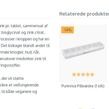
Relaterede produkte
nk pr. tablet, sammensat af
-14
%
 bisglycinat og zink citrat.
rocesser i kroppen og har en
 Det bidrager blandt andet til
ale knogler, hud, hår,
erudover medvirker zink til
ingsstoffer.
 der vil støtte
sikre et velfungerende
Pureviva Pilleæske (1 stk)
 til både veganere og