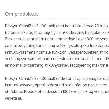
Om produktet
Biosym OmniZink3 (100 tabl) er et kosttilskud med 20 mg zi
tre organiske og letoptagelige zinkkilder: zink L-pidolat, zink
Zink er et essentielt mineral, som indgår i over 300 enzymp
central betydning for en lang række fysiologiske funktioner.
immunsystemets normale funktion, vedligeholdelsen af norm
negle og syn samt et normalt testosteronniveau i blodet. D
en normal omsætning af kulhydrater, fedtsyrer og makronær
Biosym OmniZink3 (100 tabl) er derfor et oplagt valg for dig,
immunforsvaret, opretholde sund hud-, hår- og negle samt 
stofskifte. Produktet er desuden 100% vegansk og velegnet
vegetarer.