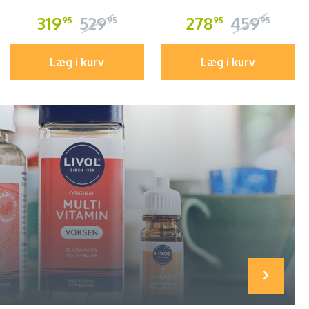
319
529
278
459
95
95
95
95
Læg i kurv
Læg i kurv