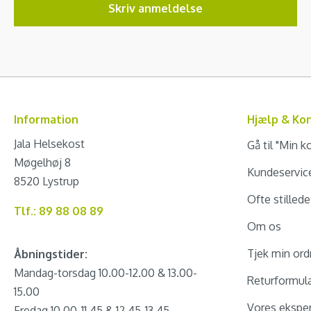
Skriv anmeldelse
Information
Hjælp & Ko
Jala Helsekost
Gå til "Min k
Møgelhøj 8
Kundeservic
8520 Lystrup
Ofte stilled
Tlf.: 89 88 08 89
Om os
Tjek min ord
Åbningstider:
Mandag-torsdag 10.00-12.00 & 13.00-
Returformul
15.00
Vores eksper
Fredag 10.00-11.45 & 12.45-13.45