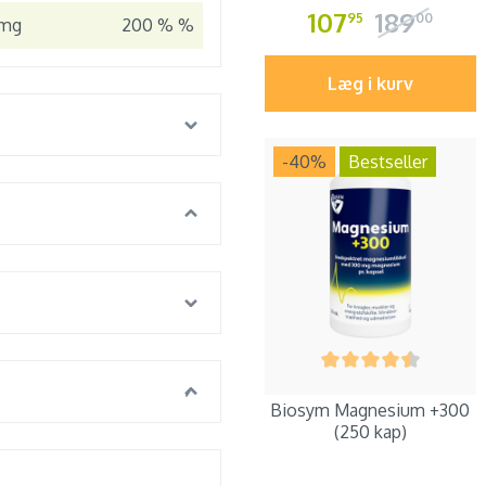
107
189
95
00
 mg
200 % %
Læg i kurv
-40
%
Bestseller
Biosym Magnesium +300
(250 kap)