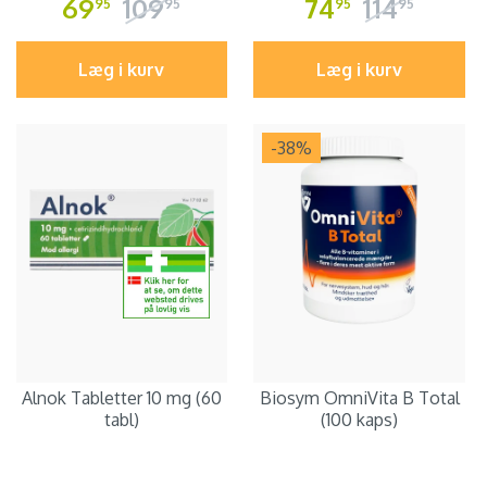
69
109
74
114
95
95
95
95
Læg i kurv
Læg i kurv
-38
%
Alnok Tabletter 10 mg (60
Biosym OmniVita B Total
tabl)
(100 kaps)