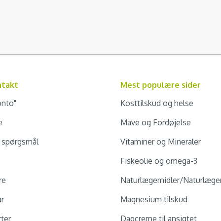
ntakt
Mest populære sider
onto"
Kosttilskud og helse
e
Mave og Fordøjelse
e spørgsmål
Vitaminer og Mineraler
Fiskeolie og omega-3
re
Naturlægemidler/Naturlæge
ar
Magnesium tilskud
ter
Dagcreme til ansigtet