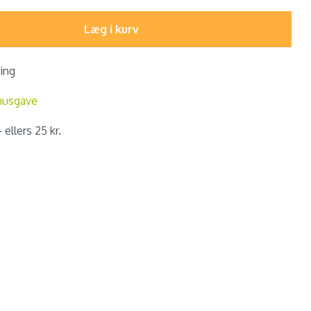
Læg i kurv
ring
nusgave
 ellers 25 kr.