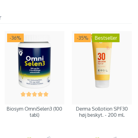
r
-36
%
-35
%
Bestseller
Biosym OmniSelen3 (100
Derma Sollotion SPF30
tabl)
høj beskyt. - 200 ml.