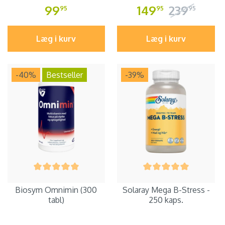
99
149
239
95
95
95
Læg i kurv
Læg i kurv
-40
%
Bestseller
-39
%
Biosym Omnimin (300
Solaray Mega B-Stress -
tabl)
250 kaps.