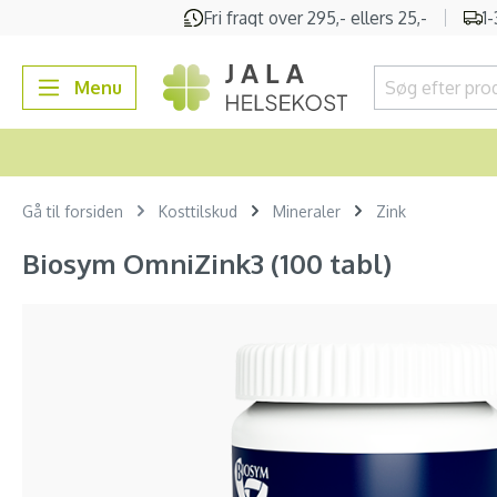
Fri fragt over 295,- ellers 25,-
1
 søgning
Gå til hovednavigation
Menu
Gå til forsiden
Kosttilskud
Mineraler
Zink
Biosym OmniZink3 (100 tabl)
Spring over billedgalleri