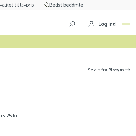
valitet til lavpris
Bedst bedømte
Log ind
Se alt fra
Biosym
rs 25 kr.