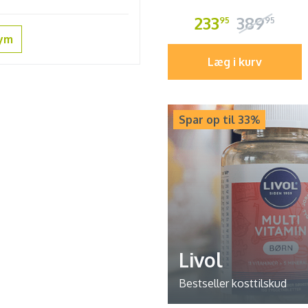
233
389
95
95
sym
Læg i kurv
Spar op til 33%
Livol
Bestseller kosttilskud