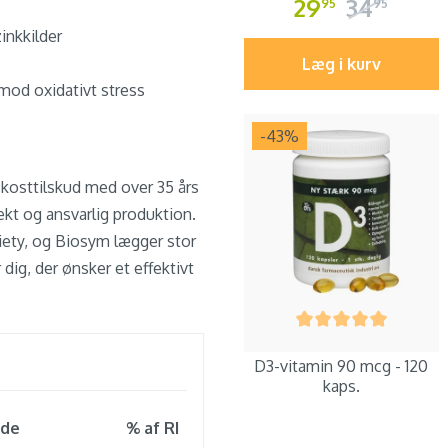
29
34
95
95
inkkilder
Læg i kurv
 mod oxidativt stress
-43
%
kosttilskud med over 35 års
ekt og ansvarlig produktion.
iety, og Biosym lægger stor
dig, der ønsker et effektivt
D3-vitamin 90 mcg - 120
kaps.
de
% af RI