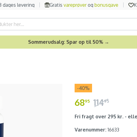
-3 dages levering
Gratis
vareprøver
og
bonusgave
K
Sommerudsalg: Spar op til 50% →
-40
%
68
114
95
95
Fri fragt over 295 kr. - elle
Varenummer:
16633