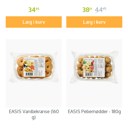
34
38
44
95
21
95
Læg i kurv
Læg i kurv
EASIS Vanillekranse (160
EASIS Pebernødder - 180g
g)