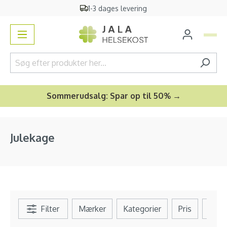
1-3 dages levering
vedindhold
Sommerudsalg: Spar op til 50% →
Julekage
Filter
Mærker
Kategorier
Pris
Se al