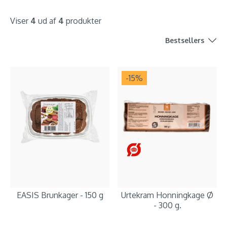
Viser
4
ud af
4
produkter
Bestsellers
-15
%
EASIS Brunkager - 150 g
Urtekram Honningkage Ø
- 300 g.