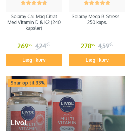
Solaray Cal-Mag Citrat
Solaray Mega B-Stress -
Med Vitamin D & K2 (240
250 kaps.
kapsler)
269
424
278
459
95
95
95
95
Læg i kurv
Læg i kurv
Spar op til 33%
Livol