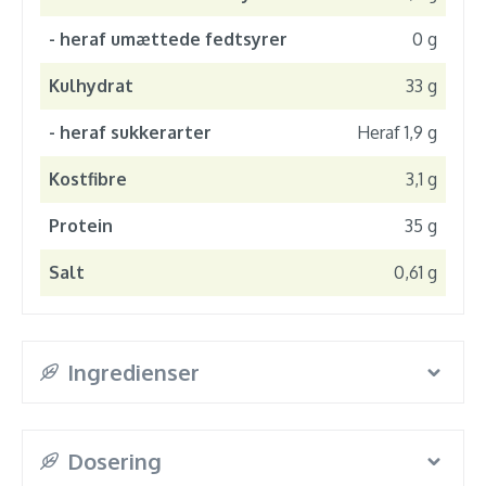
- heraf umættede fedtsyrer
0 g
Kulhydrat
33 g
- heraf sukkerarter
Heraf 1,9 g
Kostfibre
3,1 g
Protein
35 g
Salt
0,61 g
Ingredienser
Dosering