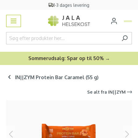
1-3 dages levering
vedindhold
Sommerudsalg: Spar op til 50% →
IN||ZYM Protein Bar Caramel (55 g)
Se alt fra
IN||ZYM
Spring over billedgalleri