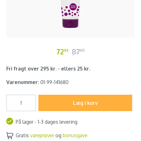
72
87
95
50
Fri fragt over 295 kr. - ellers 25 kr.
Varenummer:
01-99-141680
Læg i kurv
På lager - 1-3 dages levering
Gratis
vareprøver
og
bonusgave