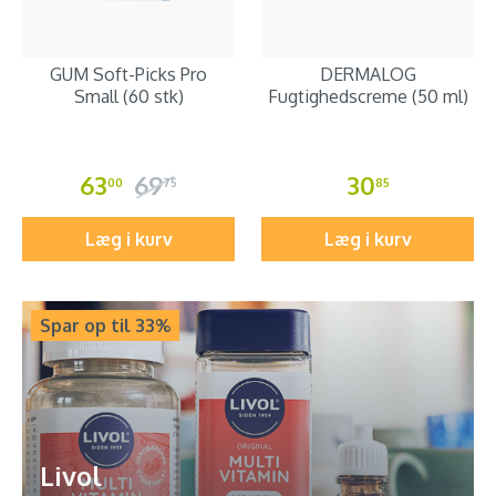
GUM Soft-Picks Pro
DERMALOG
Small (60 stk)
Fugtighedscreme (50 ml)
63
69
30
00
75
85
Læg i kurv
Læg i kurv
Spar op til 33%
Livol