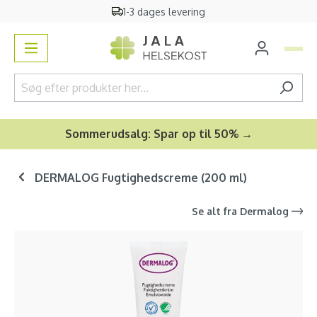
1-3 dages levering
vedindhold
Sommerudsalg: Spar op til 50% →
DERMALOG Fugtighedscreme (200 ml)
Se alt fra
Dermalog
Spring over billedgalleri
-17
%