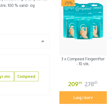
-25
%
stre. 100 % vand- og
3 x Compeed Fingerrifter
- 10 stk.
yr mv.
Compeed
209
278
95
85
Læg i kurv