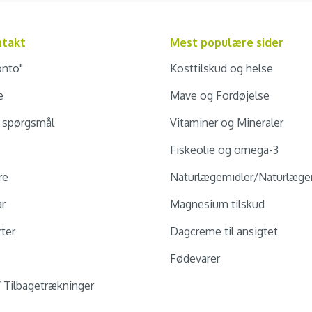
ntakt
Mest populære sider
onto"
Kosttilskud og helse
e
Mave og Fordøjelse
e spørgsmål
Vitaminer og Mineraler
Fiskeolie og omega-3
re
Naturlægemidler/Naturlæge
ar
Magnesium tilskud
ter
Dagcreme til ansigtet
Fødevarer
/ Tilbagetrækninger