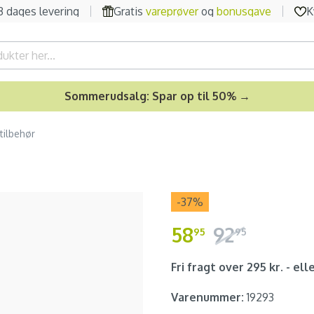
-3 dages levering
Gratis
vareprøver
og
bonusgave
K
Sommerudsalg: Spar op til 50% →
tilbehør
-37
%
58
92
95
95
Fri fragt over 295 kr. - elle
Varenummer:
19293