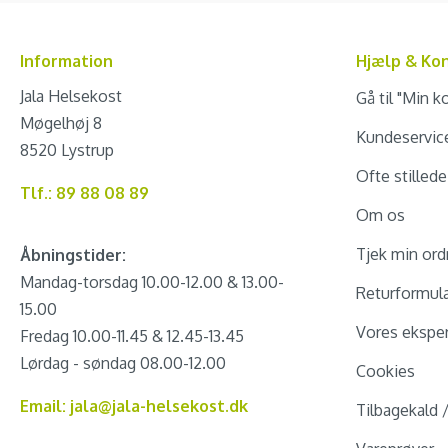
Information
Hjælp & Ko
Jala Helsekost
Gå til "Min k
Møgelhøj 8
Kundeservic
8520 Lystrup
Ofte stilled
Tlf.: 89 88 08 89
Om os
Tjek min ord
Åbningstider:
Mandag-torsdag 10.00-12.00 & 13.00-
Returformul
15.00
Vores eksper
Fredag 10.00-11.45 & 12.45-13.45
Lørdag - søndag 08.00-12.00
Cookies
Email: jala@jala-helsekost.dk
Tilbagekald 