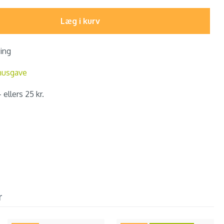
Læg i kurv
ring
nusgave
 ellers 25 kr.
r