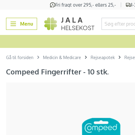
Fri fragt over 295,- ellers 25,-
1
 søgning
Gå til hovednavigation
Menu
Gå til forsiden
Medicin & Medicare
Rejseapotek
Rejse
Compeed Fingerrifter - 10 stk.
Spring over billedgalleri