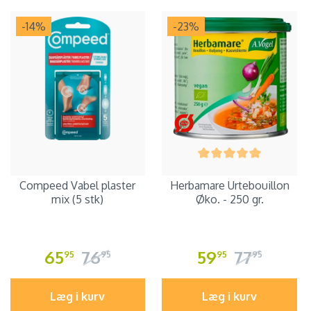
-14
%
-23
%
Compeed Vabel plaster
Herbamare Urtebouillon
mix (5 stk)
Øko. - 250 gr.
65
76
59
77
95
95
95
95
Læg i kurv
Læg i kurv