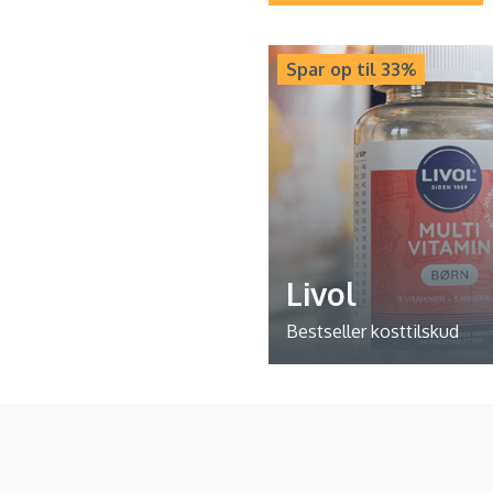
Spar op til 33%
Livol
Bestseller kosttilskud