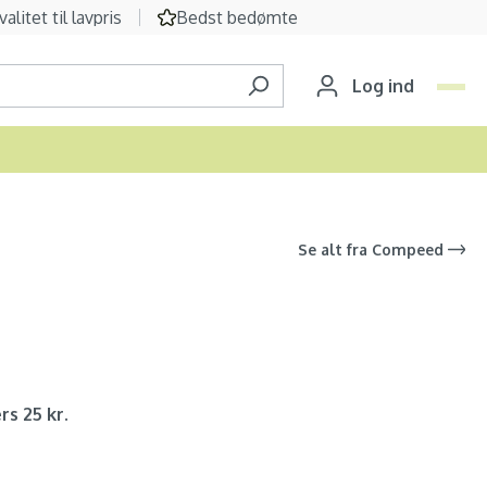
valitet til lavpris
Bedst bedømte
Log ind
Se alt fra
Compeed
rs 25 kr.