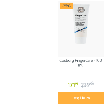
-25
%
Cosborg FingerCare - 100
ml.
171
229
95
00
Læg i kurv