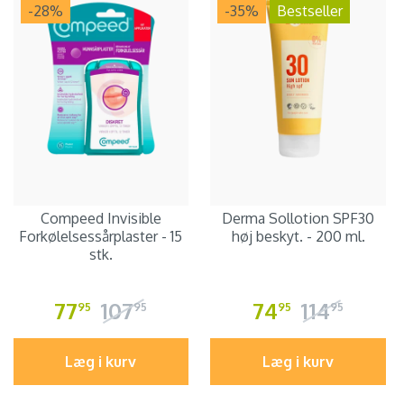
-28
%
-35
%
Bestseller
Compeed Invisible
Derma Sollotion SPF30
Forkølelsessårplaster - 15
høj beskyt. - 200 ml.
stk.
77
107
74
114
95
95
95
95
Læg i kurv
Læg i kurv