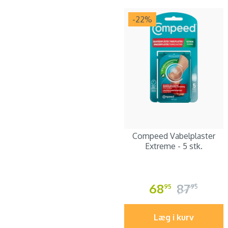
-22
%
Compeed Vabelplaster
Extreme - 5 stk.
68
87
95
95
Læg i kurv