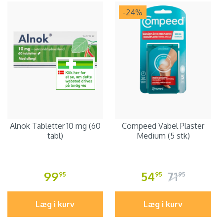
-24
%
Alnok Tabletter 10 mg (60
Compeed Vabel Plaster
tabl)
Medium (5 stk)
99
54
71
95
95
95
Læg i kurv
Læg i kurv