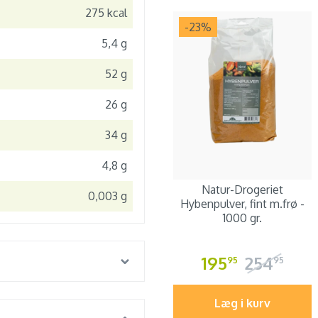
275 kcal
-23
%
5,4 g
52 g
26 g
34 g
4,8 g
Natur-Drogeriet
0,003 g
Hybenpulver, fint m.frø -
1000 gr.
195
254
95
95
Læg i kurv