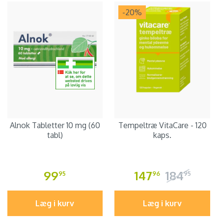
-20
%
Alnok Tabletter 10 mg (60
Tempeltræ VitaCare - 120
tabl)
kaps.
99
147
184
95
96
95
Læg i kurv
Læg i kurv