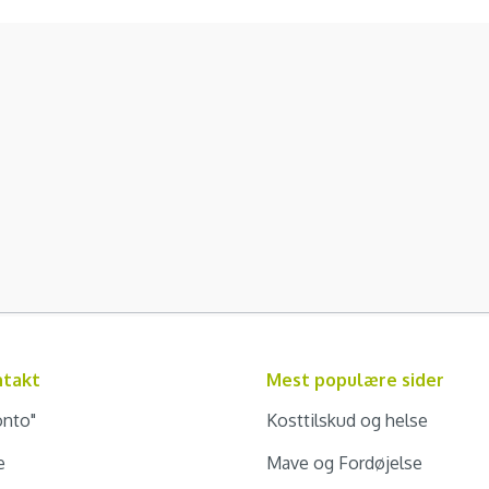
ntakt
Mest populære sider
onto"
Kosttilskud og helse
e
Mave og Fordøjelse