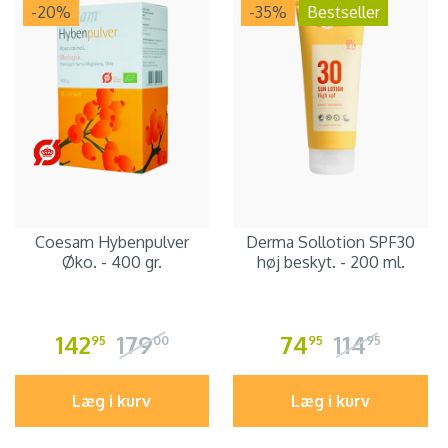
-20
%
-35
%
Bestseller
Coesam Hybenpulver
Derma Sollotion SPF30
Øko. - 400 gr.
høj beskyt. - 200 ml.
142
179
74
114
95
00
95
95
Læg i kurv
Læg i kurv