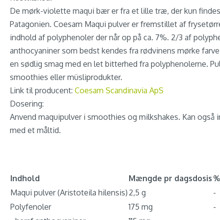
De mørk-violette maqui bær er fra et lille træ, der kun findes
Patagonien. Coesam Maqui pulver er fremstillet af frysetør
indhold af polyphenoler der når op på ca. 7%. 2/3 af polyph
anthocyaniner som bedst kendes fra rødvinens mørke farv
en sødlig smag med en let bitterhed fra polyphenolerne. Pulv
smoothies eller müsliprodukter.
Link til producent:
Coesam Scandinavia ApS
Dosering:
Anvend maquipulver i smoothies og milkshakes. Kan også in
med et måltid.
Indhold
Mængde pr dagsdosis
%
Maqui pulver (Aristoteila hilensis)
2,5 g
-
Polyfenoler
175 mg
-