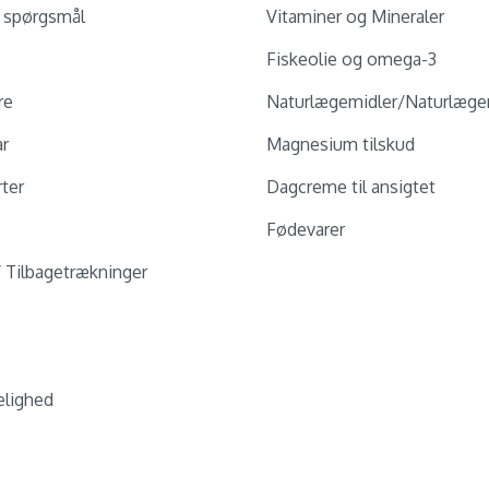
e spørgsmål
Vitaminer og Mineraler
Fiskeolie og omega-3
re
Naturlægemidler/Naturlæge
ar
Magnesium tilskud
ter
Dagcreme til ansigtet
Fødevarer
/ Tilbagetrækninger
lighed