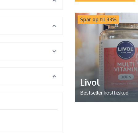
Spar op til 33%
Livol
Bestseller kosttilskud