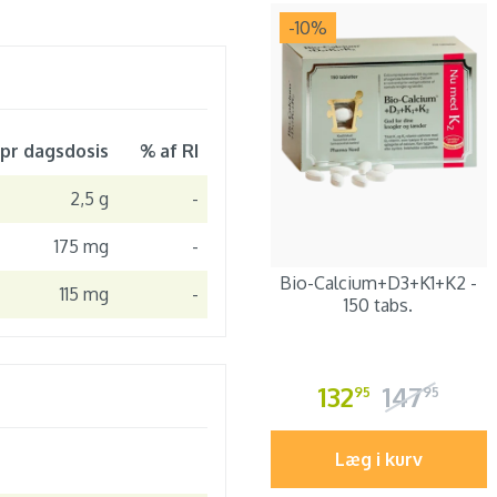
-10
%
r dagsdosis
% af RI
2,5 g
-
175 mg
-
Bio-Calcium+D3+K1+K2 -
115 mg
-
150 tabs.
132
147
95
95
Læg i kurv