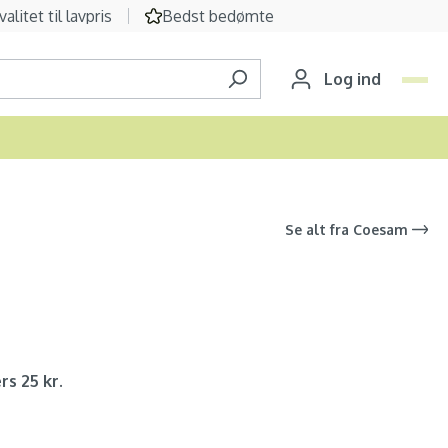
valitet til lavpris
Bedst bedømte
Log ind
Se alt fra
Coesam
rs 25 kr.