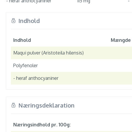
- heraf anthocyaniner
115 mg
-
Indhold
Indhold
Mængde p
Maqui pulver (Aristoteila hilensis)
Polyfenoler
- heraf anthocyaniner
Næringsdeklaration
Næringsindhold pr. 100g: