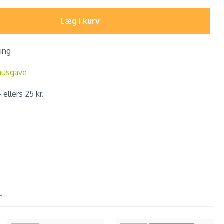
Læg i kurv
ring
nusgave
 ellers 25 kr.
r