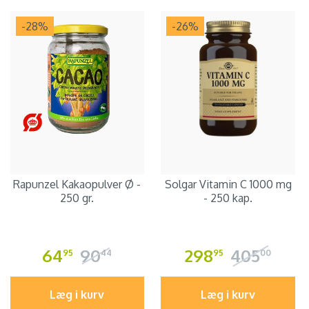
-28
%
-26
%
Rapunzel Kakaopulver Ø -
Solgar Vitamin C 1000 mg
250 gr.
- 250 kap.
64
90
298
405
95
44
95
00
Læg i kurv
Læg i kurv