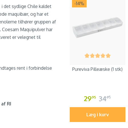
-14
%
 i det sydlige Chile kaldet
rede maquibær, og har et
enolerne tilhører gruppen af
e. Coesam Maquipulver har
eret er velegnet til
dtages rent i forbindelse
Pureviva Pilleæske (1 stk)
29
34
95
95
 af RI
Læg i kurv