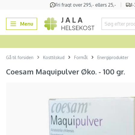
Fri fragt over 295,- ellers 25,-
1
 søgning
Gå til hovednavigation
Menu
Gå til forsiden
Kosttilskud
Formål
Energiprodukter
Coesam Maquipulver Øko. - 100 gr.
Spring over billedgalleri