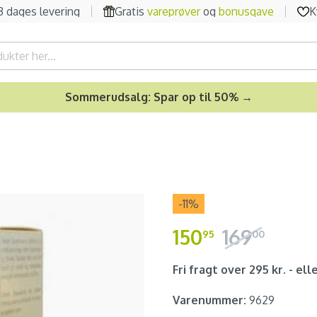
-3 dages levering
Gratis
vareprøver
og
bonusgave
K
Sommerudsalg: Spar op til 50% →
-11
%
150
169
95
00
Fri fragt over 295 kr. - elle
Varenummer:
9629