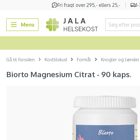
Fri fragt over 295,- ellers 25,-
1
 søgning
Gå til hovednavigation
Menu
Gå til forsiden
Kosttilskud
Formål
Knogler og tænder
Biorto Magnesium Citrat - 90 kaps.
Spring over billedgalleri