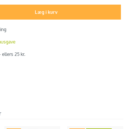
Læg i kurv
ring
nusgave
 ellers 25 kr.
r