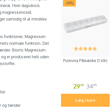
-14
%
mineral. Hver dagsdosis
og magnesiumoxid.
ger samtidig til at mindske
pens funktioner. Magnesium
emets normale funktion. Det
 tænder. Biorto Magnesium
r og er produceret helt uden
Pureviva Pilleæske (1 stk)
sstoffer.
29
34
95
95
lse
Læg i kurv
r og tænder