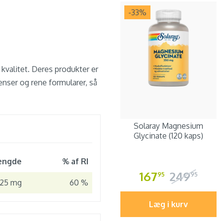
-33
%
kvalitet. Deres produkter er
enser og rene formularer, så
Solaray Magnesium
Glycinate (120 kaps)
ngde
% af RI
167
249
95
95
25 mg
60 %
Læg i kurv