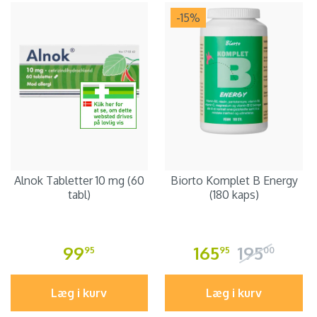
-15
%
Alnok Tabletter 10 mg (60
Biorto Komplet B Energy
tabl)
(180 kaps)
99
165
195
95
95
00
Læg i kurv
Læg i kurv