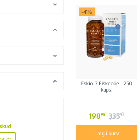
-41
%
Eskio-3 Fiskeolie - 250
kaps.
198
335
95
95
lskud
Læg i kurv
raler