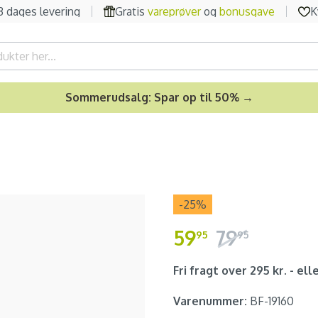
-3 dages levering
Gratis
vareprøver
og
bonusgave
K
Sommerudsalg: Spar op til 50% →
-25
%
59
79
95
95
Fri fragt over 295 kr. - elle
Varenummer:
BF-19160