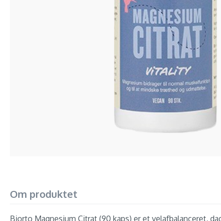
Om produktet
Biorto Magnesium Citrat (90 kaps) er et velafbalanceret, dag