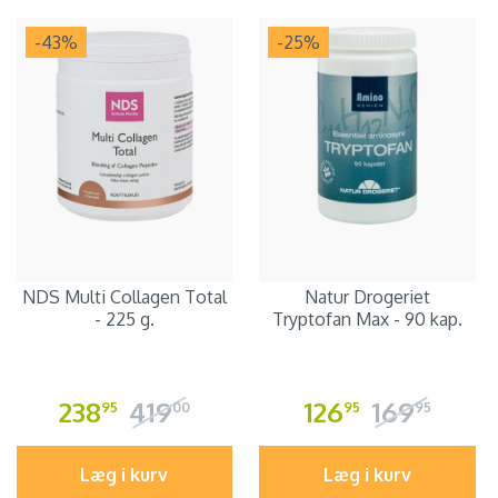
-43
%
-25
%
NDS Multi Collagen Total
Natur Drogeriet
- 225 g.
Tryptofan Max - 90 kap.
238
419
126
169
95
00
95
95
Læg i kurv
Læg i kurv