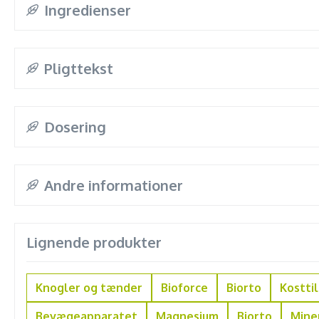
Ingredienser
Pligttekst
Dosering
Andre informationer
Lignende produkter
Knogler og tænder
Bioforce
Biorto
Kostti
Bevægeapparatet
Magnesium
Biorto
Mine