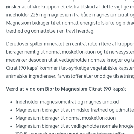
ønsker at tilføre kroppen et ekstra tilskud af dette vigtige 
indeholder 225 mg magnesium fra både magnesiumcitrat 
Magnesium bidrager til et normalt energistofskifte og bidra
træthed og udmattelse i en travl hverdag.
Derudover spiller mineralet en central rolle i flere af krop
bidrager nemlig til normal muskelfunktion og til nervesyst
medvirker desuden til at vedligeholde normale knogler og
Citrat (90 kaps) kommer i let-synkelige vegetabilske kapsle
animalske ingredienser, farvestoffer eller unødige tilsætning
Værd at vide om Biorto Magnesium Citrat (90 kaps):
Indeholder magnesiumcitrat og magnesiumoxid
Magnesium bidrager til at mindske træthed og udmatte
Magnesium bidrager til normal muskelfunktion
Magnesium bidrager til at vedligeholde normale knogle