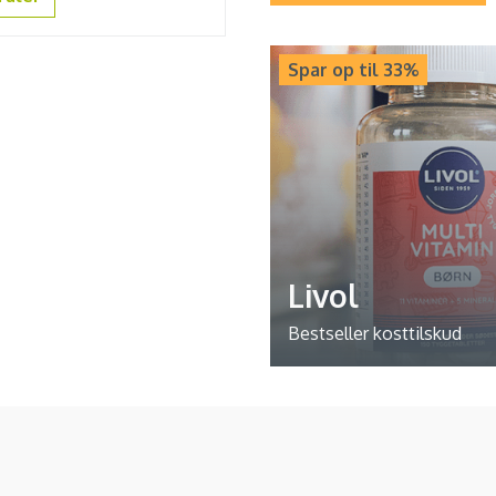
Spar op til 33%
Livol
Bestseller kosttilskud