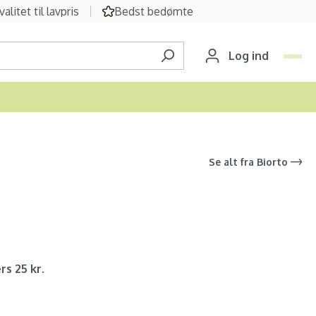
valitet til lavpris
Bedst bedømte
Log ind
Se alt fra
Biorto
rs 25 kr.