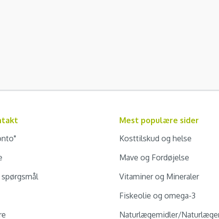
ntakt
Mest populære sider
onto"
Kosttilskud og helse
e
Mave og Fordøjelse
e spørgsmål
Vitaminer og Mineraler
Fiskeolie og omega-3
re
Naturlægemidler/Naturlæge