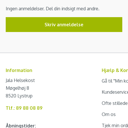
Ingen anmeldelser. Del din indsigt med andre.
Skriv anmeldelse
Information
Hjælp & Ko
Jala Helsekost
Gå til "Min k
Møgelhøj 8
Kundeservic
8520 Lystrup
Ofte stilled
Tlf.: 89 88 08 89
Om os
Tjek min ord
Åbningstider: