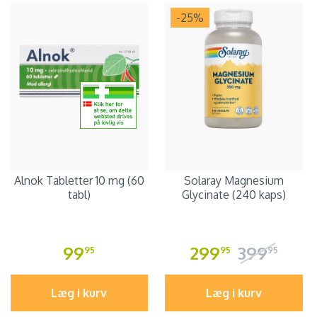
-25
%
Alnok Tabletter 10 mg (60
Solaray Magnesium
tabl)
Glycinate (240 kaps)
99
299
399
95
95
95
Læg i kurv
Læg i kurv