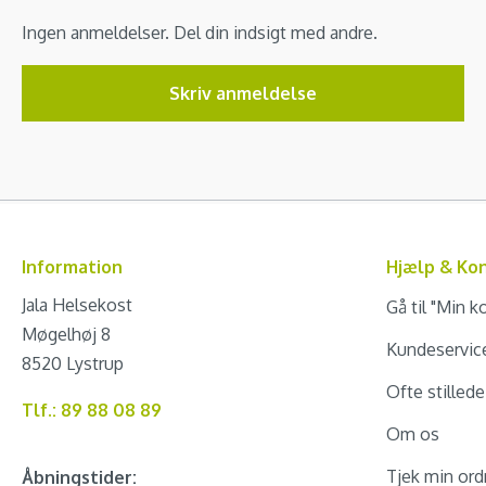
Ingen anmeldelser. Del din indsigt med andre.
Skriv anmeldelse
Information
Hjælp & Ko
Jala Helsekost
Gå til "Min k
Møgelhøj 8
Kundeservic
8520 Lystrup
Ofte stilled
Tlf.: 89 88 08 89
Om os
Tjek min ord
Åbningstider: