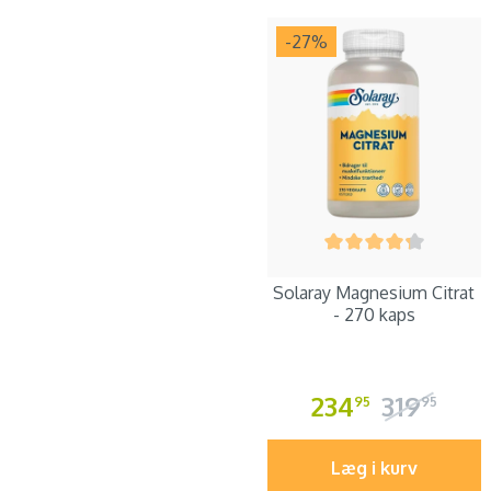
-27
%
Solaray Magnesium Citrat
- 270 kaps
234
319
95
95
Læg i kurv