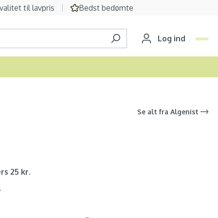
valitet til lavpris
Bedst bedømte
Log ind
Se alt fra
Algenist
rs 25 kr.
7