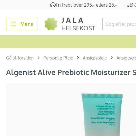
Fri fragt over 295,- ellers 25,-
1
 søgning
Gå til hovednavigation
Menu
Gå til forsiden
Personlig Pleje
Ansigtspleje
Ansigtscr
Algenist Alive Prebiotic Moisturizer S
Spring over billedgalleri