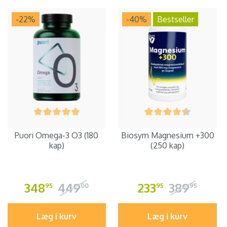
-22
%
-40
%
Bestseller
Puori Omega-3 O3 (180
Biosym Magnesium +300
kap)
(250 kap)
348
449
233
389
95
00
95
95
Læg i kurv
Læg i kurv