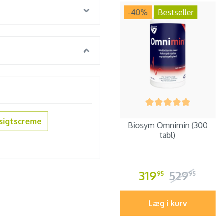
-40
%
Bestseller
sigtscreme
Biosym Omnimin (300
tabl)
319
529
95
95
Læg i kurv