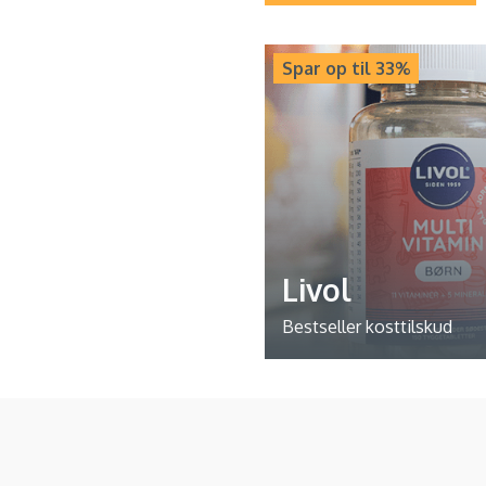
Spar op til 33%
Livol
Bestseller kosttilskud