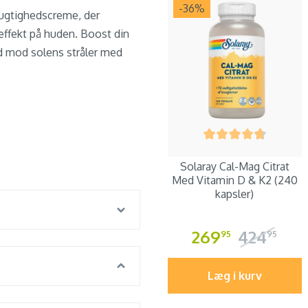
-36
%
 fugtighedscreme, der
effekt på huden. Boost din
d mod solens stråler med
Solaray Cal-Mag Citrat
Med Vitamin D & K2 (240
kapsler)
269
424
95
95
Læg i kurv