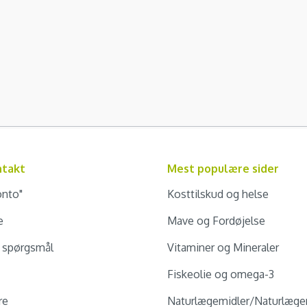
ntakt
Mest populære sider
onto"
Kosttilskud og helse
e
Mave og Fordøjelse
e spørgsmål
Vitaminer og Mineraler
Fiskeolie og omega-3
re
Naturlægemidler/Naturlæge