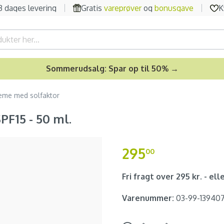
-3 dages levering
Gratis
vareprøver
og
bonusgave
K
Sommerudsalg: Spar op til 50% →
eme med solfaktor
PF15 - 50 ml.
295
00
Fri fragt over 295 kr. - elle
Varenummer:
03-99-13940