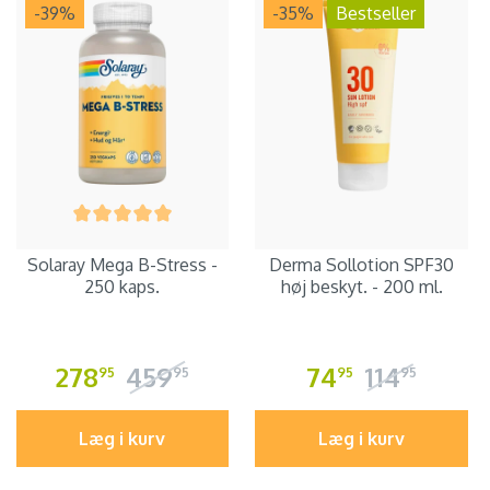
-39
%
-35
%
Bestseller
Solaray Mega B-Stress -
Derma Sollotion SPF30
250 kaps.
høj beskyt. - 200 ml.
278
459
74
114
95
95
95
95
Læg i kurv
Læg i kurv