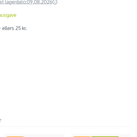
et lagerdato:
09.08.2026
nusgave
 ellers 25 kr.
r