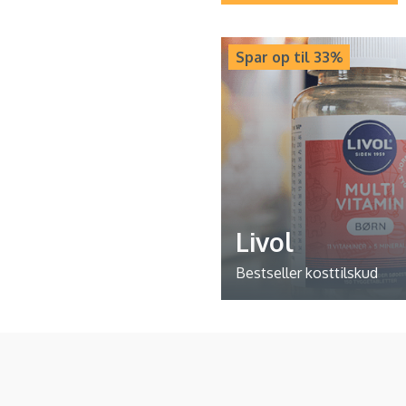
Spar op til 33%
Livol
Bestseller kosttilskud