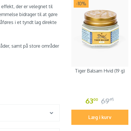
-10
%
ffekt, der er velegnet til
melse bidrager til at gøre
res i et tyndt lag direkte
råder, samt på store områder
Tiger Balsam Hvid (19 g)
63
69
00
95
Læg i kurv