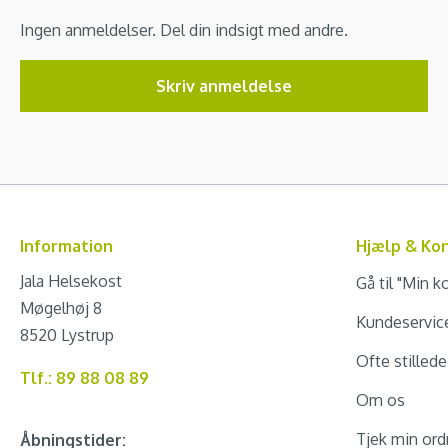
Ingen anmeldelser. Del din indsigt med andre.
Skriv anmeldelse
Information
Hjælp & Ko
Jala Helsekost
Gå til "Min k
Møgelhøj 8
Kundeservic
8520 Lystrup
Ofte stilled
Tlf.: 89 88 08 89
Om os
Tjek min ord
Åbningstider: