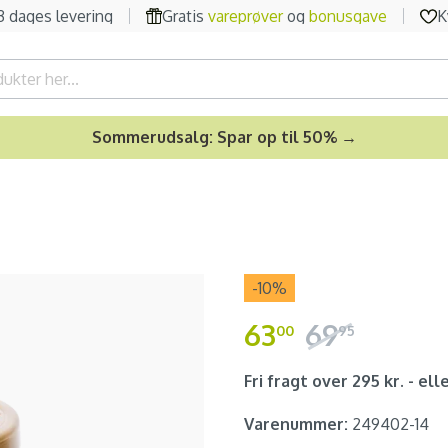
-3 dages levering
Gratis
vareprøver
og
bonusgave
K
Sommerudsalg: Spar op til 50% →
-10
%
63
69
00
95
Fri fragt over 295 kr. - elle
Varenummer:
249402-14