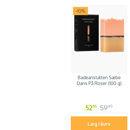
-10
%
Badeanstalten Sæbe
Dans På Roser (100 g)
52
59
95
00
Læg i kurv