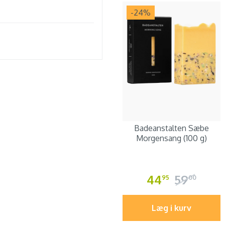
-24
%
Badeanstalten Sæbe
Morgensang (100 g)
44
59
95
00
Læg i kurv