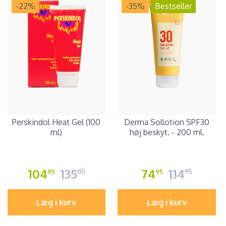
-22
%
-35
%
Bestseller
Perskindol Heat Gel (100
Derma Sollotion SPF30
ml)
høj beskyt. - 200 ml.
104
135
74
114
95
00
95
95
Læg i kurv
Læg i kurv