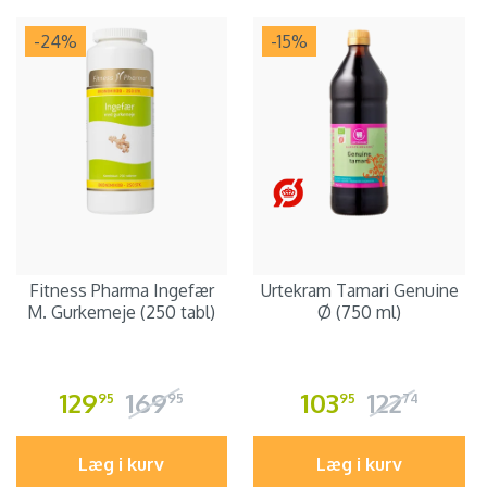
-24
%
-15
%
Fitness Pharma Ingefær
Urtekram Tamari Genuine
M. Gurkemeje (250 tabl)
Ø (750 ml)
129
169
103
122
95
95
95
74
Læg i kurv
Læg i kurv