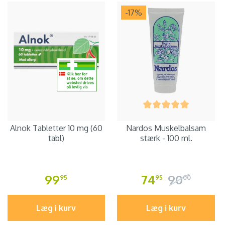
-17
%
Alnok Tabletter 10 mg (60
Nardos Muskelbalsam
tabl)
stærk - 100 ml.
99
74
90
95
95
00
Læg i kurv
Læg i kurv