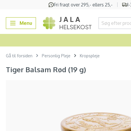
Fri fragt over 295,- ellers 25,-
1
 søgning
Gå til hovednavigation
Menu
Gå til forsiden
Personlig Pleje
Kropspleje
Tiger Balsam Rød (19 g)
Spring over billedgalleri