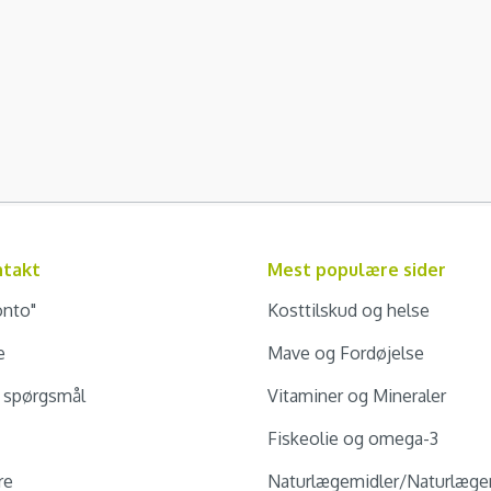
ntakt
Mest populære sider
onto"
Kosttilskud og helse
e
Mave og Fordøjelse
e spørgsmål
Vitaminer og Mineraler
Fiskeolie og omega-3
re
Naturlægemidler/Naturlæge