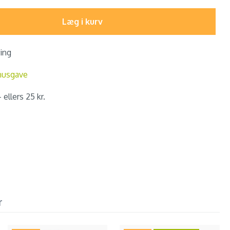
Læg i kurv
ring
nusgave
 ellers 25 kr.
r