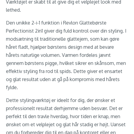
Værktøjet er skabt til at give dig et velplejet look med
lethed.
Den unikke 2-i-1 funktion i Revlon Glattebørste
Perfectionist 2in1 giver dig fuld kontrol over din styling. I
modsætning til traditionelle glattejern, som kan gøre
håret fladt, hjælper børstens design med at bevare
hårets naturlige volumen. Varmen fordeles jævnt
gennem børstens pigge, hvilket sikrer en skånsom, men
effektiv styling fra rod til spids. Dette giver et ensartet
og glat resultat uden at gå på kompromis med hårets
fylde.
Dette stylingværktøj er ideelt for dig, der ønsker et
professionelt resultat derhjemme uden besvær. Det er
perfekt til den travle hverdag, hvor tiden er knap, men
ønsket om et velplejet og glat hår stadig er højt. Uanset
om du forbereder dig til en dag på kontoret eller en