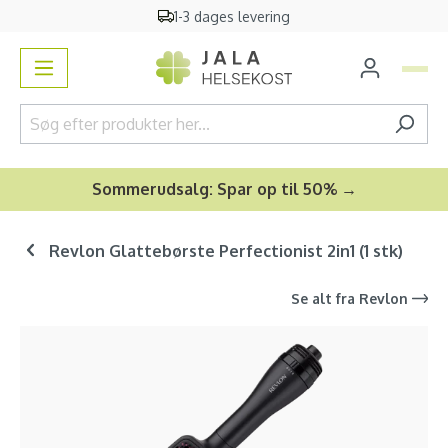
1-3 dages levering
vedindhold
Sommerudsalg: Spar op til 50% →
Revlon Glattebørste Perfectionist 2in1 (1 stk)
Se alt fra
Revlon
Spring over billedgalleri