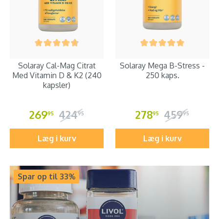
Solaray Cal-Mag Citrat
Solaray Mega B-Stress -
Med Vitamin D & K2 (240
250 kaps.
kapsler)
269
424
278
459
95
95
95
95
Læg i kurv
Læg i kurv
Spar op til 33%