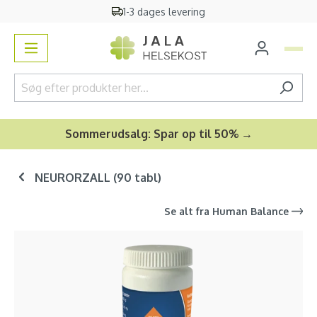
1-3 dages levering
vedindhold
Sommerudsalg: Spar op til 50% →
NEURORZALL (90 tabl)
Se alt fra
Human Balance
Spring over billedgalleri