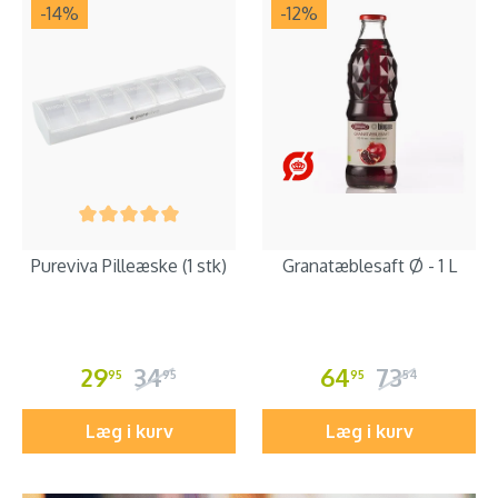
-14
%
-12
%
Pureviva Pilleæske (1 stk)
Granatæblesaft Ø - 1 L
29
34
64
73
95
95
95
54
Læg i kurv
Læg i kurv