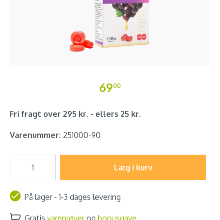
69
00
Fri fragt over 295 kr. - ellers 25 kr.
Varenummer:
251000-90
Læg i kurv
På lager - 1-3 dages levering
Gratis
vareprøver
og
bonusgave