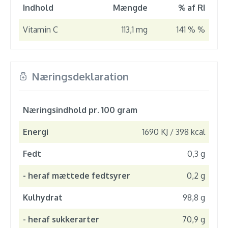
Indhold
Mængde
% af RI
Vitamin C
113,1 mg
141 % %
Næringsdeklaration
Næringsindhold pr. 100 gram
Energi
1690 KJ / 398 kcal
Fedt
0,3 g
- heraf mættede fedtsyrer
0,2 g
Kulhydrat
98,8 g
- heraf sukkerarter
70,9 g