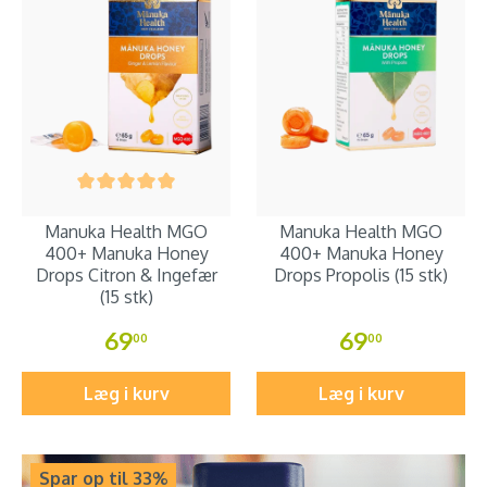
Manuka Health MGO
Manuka Health MGO
400+ Manuka Honey
400+ Manuka Honey
Drops Citron & Ingefær
Drops Propolis (15 stk)
(15 stk)
69
69
00
00
Læg i kurv
Læg i kurv
Spar op til 33%