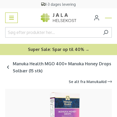
1-3 dages levering
vedindhold
Super Sale: Spar op til 40% →
Manuka Health MGO 400+ Manuka Honey Drops
Solbær (15 stk)
Se alt fra
ManukaAid
Spring over billedgalleri