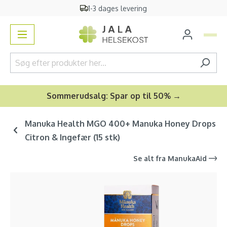
1-3 dages levering
vedindhold
Sommerudsalg: Spar op til 50% →
Manuka Health MGO 400+ Manuka Honey Drops
Citron & Ingefær (15 stk)
Se alt fra
ManukaAid
Spring over billedgalleri