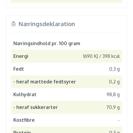
Næringsdeklaration
Næringsindhold pr. 100 gram
Energi
1690 KJ / 398 kcal
Fedt
0,3 g
- heraf mættede fedtsyrer
0,2 g
Kulhydrat
98,8 g
- heraf sukkerarter
70,9 g
Kostfibre
-
Protein
0,3 g