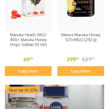
Manuka Health MGO
Melora Manuka Honey
400+ Manuka Honey
525+MGO (250 g)
Drops Solbær (15 stk)
69
299
449
00
95
00
Læg i kurv
Læg i kurv
Spar op til 33%