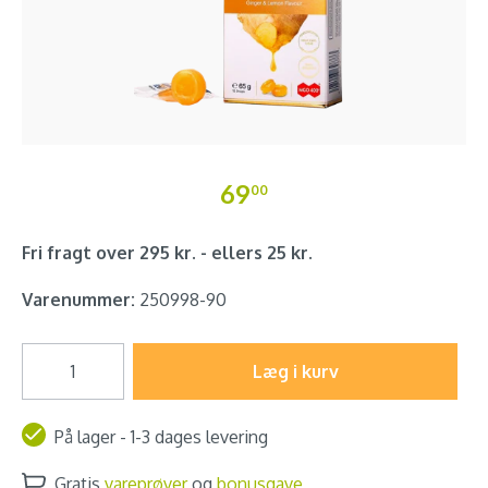
69
00
Fri fragt over 295 kr. - ellers 25 kr.
Varenummer:
250998-90
Læg i kurv
På lager - 1-3 dages levering
Gratis
vareprøver
og
bonusgave