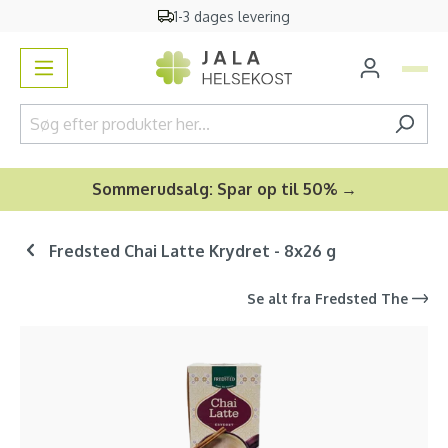
1-3 dages levering
vedindhold
Sommerudsalg: Spar op til 50% →
Fredsted Chai Latte Krydret - 8x26 g
Se alt fra
Fredsted The
Spring over billedgalleri