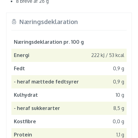
8 breve af 26 g
Næringsdeklaration
Næringsdeklaration pr. 100 g
Energi
222 kJ / 53 kcal
Fedt
0,9 g
- heraf mættede fedtsyrer
0,9 g
Kulhydrat
10 g
- heraf sukkerarter
8,5 g
Kostfibre
0,0 g
Protein
1,1 g