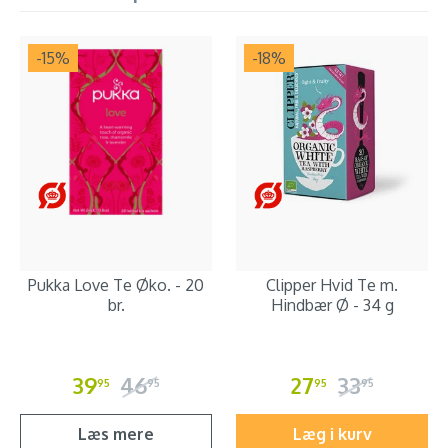
-15
%
-18
%
Pukka Love Te Øko. - 20
Clipper Hvid Te m.
br.
Hindbær Ø - 34 g
39
46
27
33
95
95
95
95
Læs mere
Læg i kurv