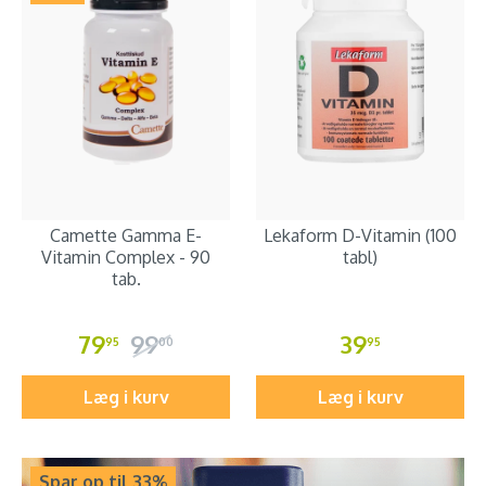
Camette Gamma E-
Lekaform D-Vitamin (100
Vitamin Complex - 90
tabl)
tab.
79
99
39
95
00
95
Læg i kurv
Læg i kurv
Spar op til 33%