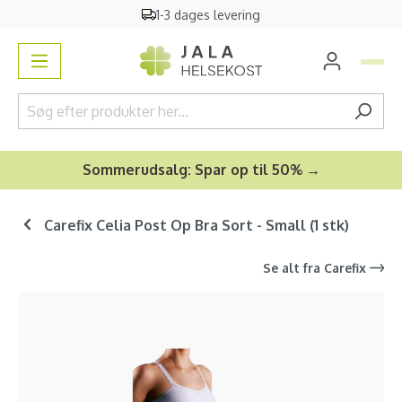
1-3 dages levering
vedindhold
Sommerudsalg: Spar op til 50% →
Carefix Celia Post Op Bra Sort - Small (1 stk)
Se alt fra
Carefix
Spring over billedgalleri