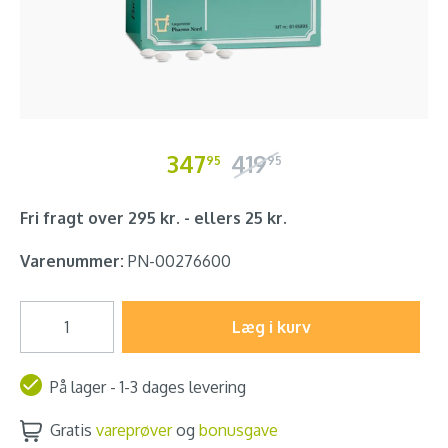
347
419
95
95
Fri fragt over 295 kr. - ellers 25 kr.
Varenummer:
PN-00276600
Læg i kurv
På lager - 1-3 dages levering
Gratis
vareprøver
og
bonusgave