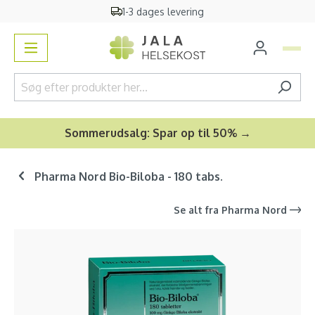
1-3 dages levering
vedindhold
Sommerudsalg: Spar op til 50% →
Pharma Nord Bio-Biloba - 180 tabs.
Se alt fra
Pharma Nord
Spring over billedgalleri
-17
%