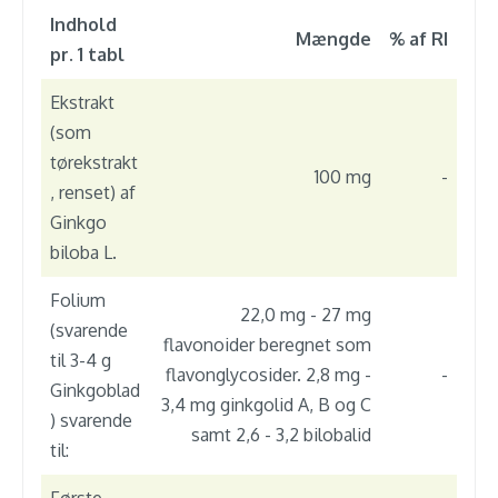
Indhold
Mængde
% af RI
pr. 1 tabl
Ekstrakt
(som
tørekstrakt
100 mg
-
, renset) af
Ginkgo
biloba L.
Folium
22,0 mg - 27 mg
(svarende
flavonoider beregnet som
til 3-4 g
flavonglycosider. 2,8 mg -
-
Ginkgoblad
3,4 mg ginkgolid A, B og C
) svarende
samt 2,6 - 3,2 bilobalid
til: