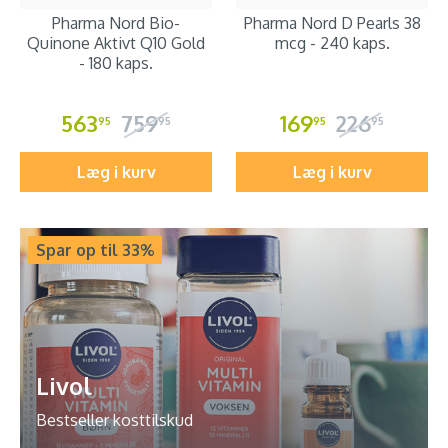
Pharma Nord Bio-
Pharma Nord D Pearls 38
Quinone Aktivt Q10 Gold
mcg - 240 kaps.
- 180 kaps.
563
759
169
226
95
95
95
95
Læg i kurv
Læg i kurv
Spar op til 33%
Livol
Bestseller kosttilskud