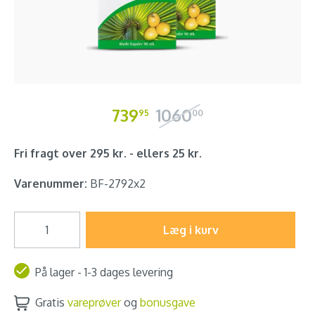
739
1060
95
00
Fri fragt over 295 kr. - ellers 25 kr.
Varenummer:
BF-2792x2
Læg i kurv
På lager - 1-3 dages levering
Gratis
vareprøver
og
bonusgave