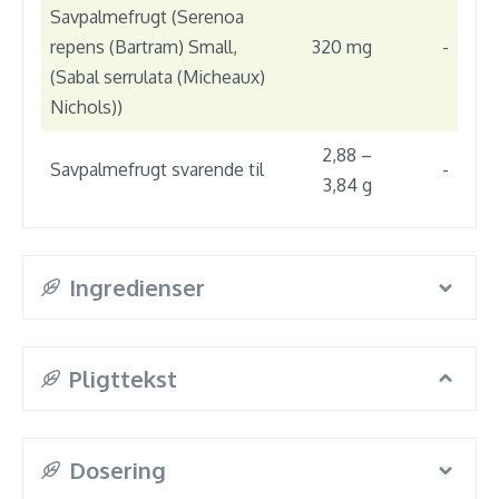
Savpalmefrugt (Serenoa
repens (Bartram) Small,
320 mg
-
(Sabal serrulata (Micheaux)
Nichols))
2,88 –
Savpalmefrugt svarende til
-
3,84 g
Ingredienser
Pligttekst
Dosering