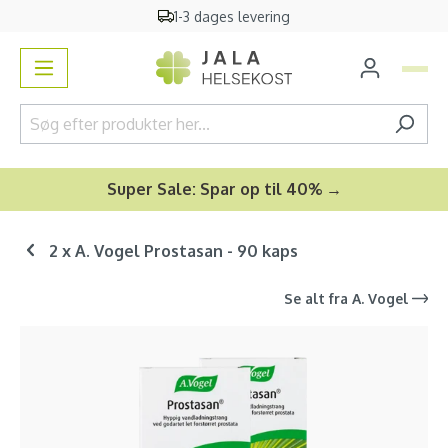
1-3 dages levering
vedindhold
Super Sale: Spar op til 40% →
2 x A. Vogel Prostasan - 90 kaps
Se alt fra
A. Vogel
Spring over billedgalleri
-30
%
Storkøb 📦