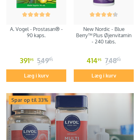
A. Vogel - Prostasan® -
New Nordic - Blue
90 kaps.
Berry™ Plus Øjenvitamin
- 240 tabs.
391
549
414
748
95
95
95
00
Læg i kurv
Læg i kurv
Spar op til 33%