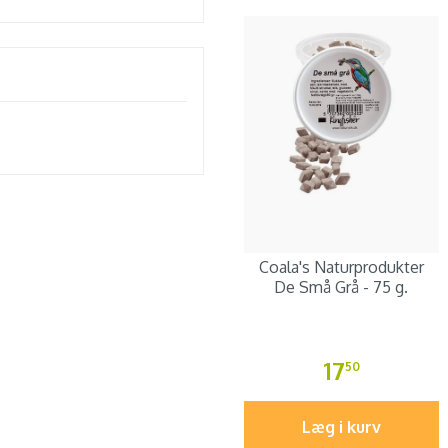
Coala's Naturprodukter
De Små Grå - 75 g.
17
50
Læg i kurv