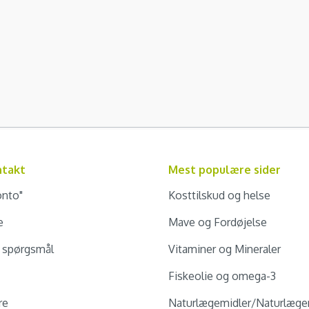
ntakt
Mest populære sider
onto"
Kosttilskud og helse
e
Mave og Fordøjelse
e spørgsmål
Vitaminer og Mineraler
Fiskeolie og omega-3
re
Naturlægemidler/Naturlæge