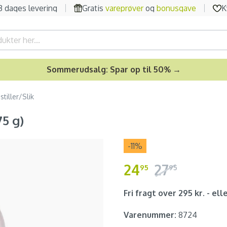
-3 dages levering
Gratis
vareprøver
og
bonusgave
K
Sommerudsalg: Spar op til 50% →
tiller/Slik
75 g)
-11
%
24
27
95
95
Fri fragt over 295 kr. - elle
Varenummer:
8724