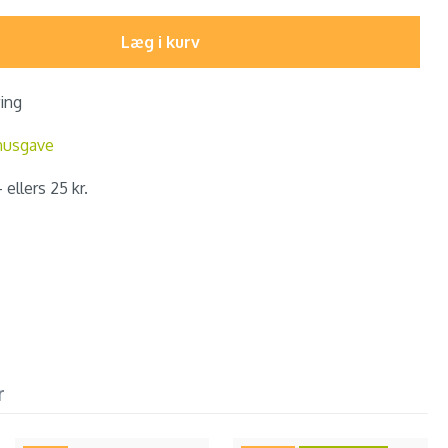
Læg i kurv
ring
nusgave
 ellers 25 kr.
r