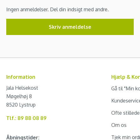
Ingen anmeldelser. Del din indsigt med andre.
Skriv anmeldelse
Information
Hjælp & Ko
Jala Helsekost
Gå til "Min k
Møgelhøj 8
Kundeservic
8520 Lystrup
Ofte stilled
Tlf.: 89 88 08 89
Om os
Tjek min ord
Åbningstider: