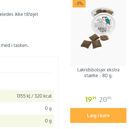
-3
%
eledes ikke tilføjet
 med i tasken.
Lakridsbolsjer ekstra
stærke - 80 g.
1355 kJ / 320 kcal
19
20
95
50
0 g
Læg i kurv
0 g