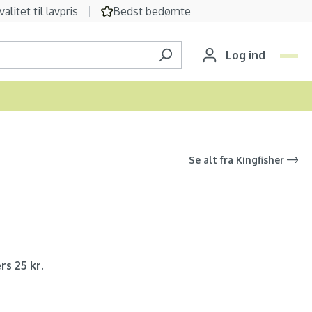
valitet til lavpris
Bedst bedømte
Log ind
Se alt fra
Kingfisher
rs 25 kr.