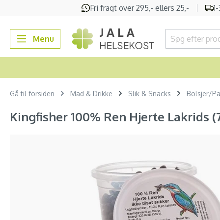
Fri fragt over 295,- ellers 25,-
1
 søgning
Gå til hovednavigation
Menu
Gå til forsiden
Mad & Drikke
Slik & Snacks
Bolsjer/Pas
Kingfisher 100% Ren Hjerte Lakrids (
Spring over billedgalleri