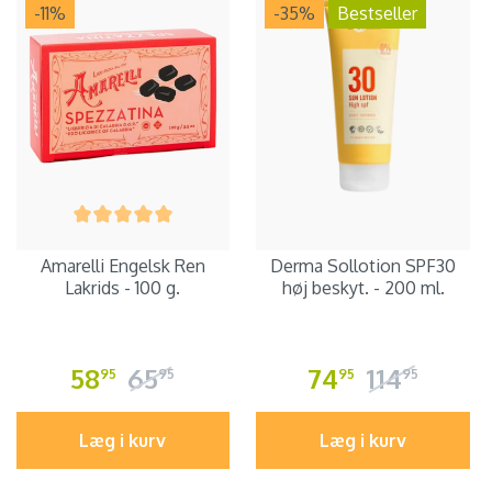
-11
%
-35
%
Bestseller
Amarelli Engelsk Ren
Derma Sollotion SPF30
Lakrids - 100 g.
høj beskyt. - 200 ml.
58
65
74
114
95
95
95
95
Læg i kurv
Læg i kurv