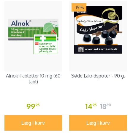
-19
%
Alnok Tabletter 10 mg (60
Søde Lakridspoter - 90 g.
tabl)
99
14
18
95
95
50
Læg i kurv
Læg i kurv