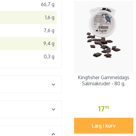
66,7 g
1,6 g
7,6 g
9,4 g
0,3 g
Kingfisher Gammeldags
Salmiakruder - 80 g.
17
95
Læg i kurv