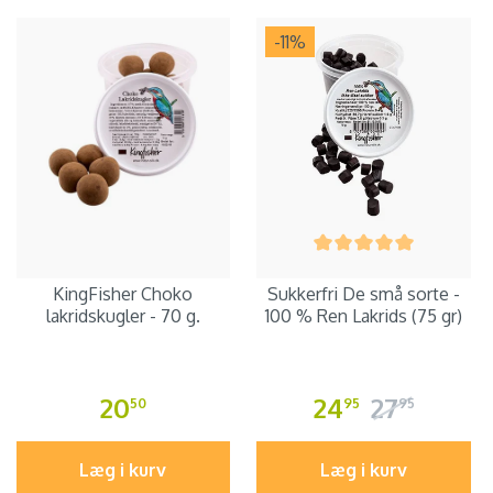
-11
%
KingFisher Choko
Sukkerfri De små sorte -
lakridskugler - 70 g.
100 % Ren Lakrids (75 gr)
20
24
27
50
95
95
Læg i kurv
Læg i kurv