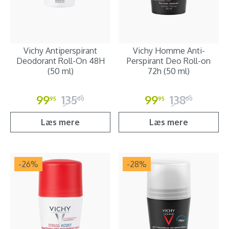
Vichy Antiperspirant
Vichy Homme Anti-
Deodorant Roll-On 48H
Perspirant Deo Roll-on
(50 ml)
72h (50 ml)
99
135
99
138
95
00
95
00
Læs mere
Læs mere
-26
%
-28
%