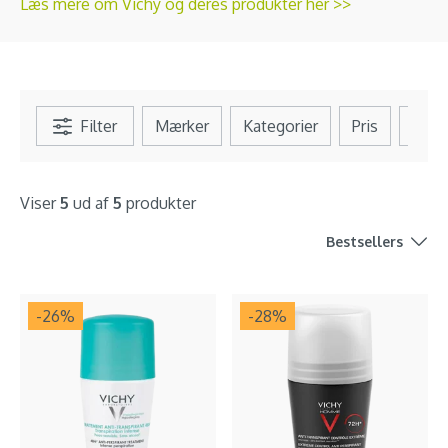
Læs mere om Vichy og deres produkter her >>
Filter
Mærker
Kategorier
Pris
Se al
Viser
5
ud af
5
produkter
Bestsellers
-26
%
-28
%