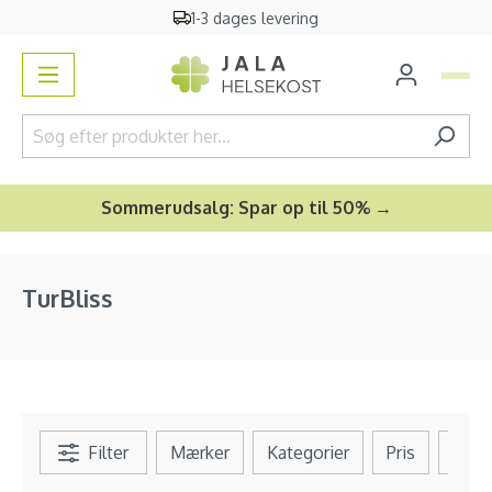
1-3 dages levering
vedindhold
Sommerudsalg: Spar op til 50% →
TurBliss
Filter
Mærker
Kategorier
Pris
Se al